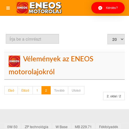
Kérdés?
Írja
Tételek
be
#
a
címrészt
Vélemények az ENEOS
motorolajokról
Első
Előző
1
2
Tovább
Utolsó
2. oldal / 2
0W-50
ZP technológia
W Base
MB 229.71
Fékfolyadék