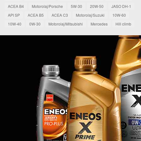
ACEA B4
Motorolaj/Porsche
5W-30
20W-50
JASO DH-1
API SP
ACEA B5
ACEA C3
Motorolaj/Suzuki
10W-60
10W-40
0W-30
Motorolaj/Mitsubishi
Mercedes
Hill climb