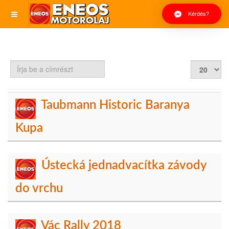
Kérdés?
Írja
Tételek
be
#
a
címrészt
Taubmann Historic Baranya
Kupa
Ústecká jednadvacítka závody
do vrchu
Vác Rally 2018