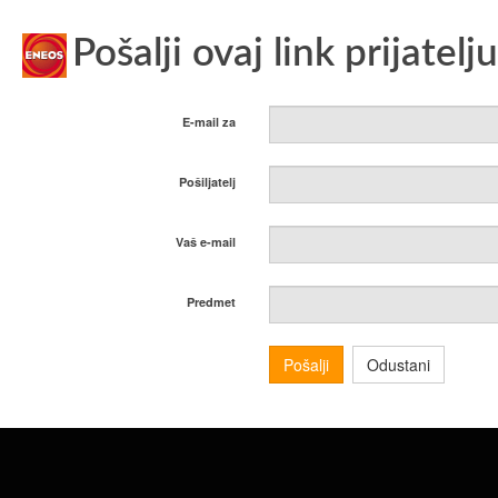
Pošalji ovaj link prijatelju
E-mail za
Pošiljatelj
Vaš e-mail
Predmet
Pošalji
Odustani