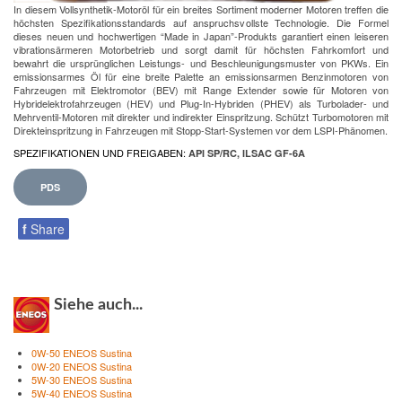
In diesem Vollsynthetik-Motoröl für ein breites Sortiment moderner Motoren treffen die
höchsten Spezifikationsstandards auf anspruchsvollste Technologie. Die Formel
dieses neuen und hochwertigen “Made in Japan”-Produkts garantiert einen leiseren
vibrationsärmeren Motorbetrieb und sorgt damit für höchsten Fahrkomfort und
bewahrt die ursprünglichen Leistungs- und Beschleunigungsmuster von PKWs. Ein
emissionsarmes Öl für eine breite Palette an emissionsarmen Benzinmotoren von
Fahrzeugen mit Elektromotor (BEV) mit Range Extender sowie für Motoren von
Hybridelektrofahrzeugen (HEV) und Plug-In-Hybriden (PHEV) als Turbolader- und
Mehrventil-Motoren mit direkter und indirekter Einspritzung. Schützt Turbomotoren mit
Direkteinspritzung in Fahrzeugen mit Stopp-Start-Systemen vor dem LSPI-Phänomen.
SPEZIFIKATIONEN UND FREIGABEN:
API SP/RC, ILSAC GF-6A
PDS
f
Share
Siehe auch...
0W-50 ENEOS Sustina
0W-20 ENEOS Sustina
5W-30 ENEOS Sustina
5W-40 ENEOS Sustina