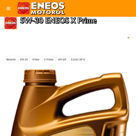
5W-30 ENEOS X Prime
Motoröl
5W-30
Prime
X Prime
API SP
ILSAC GF-6