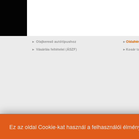
► Olajkereső autótípushoz
►
Oldalté
►
Vásárlás feltételei (ÁSZF)
►
Kosár t
Ez az oldal Cookie-kat használ a felhasználói élmé
ACEA B3
15W-40
Motorolaj/Hyundai
Japan
M