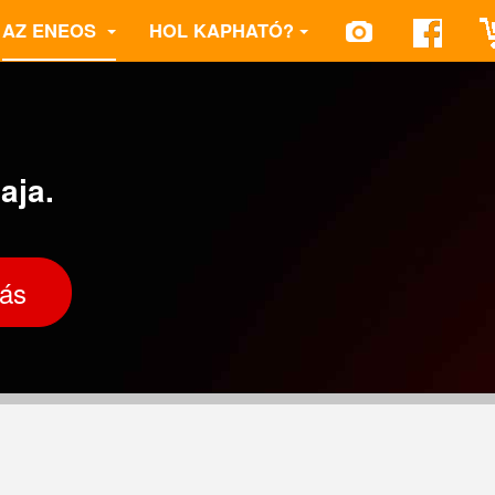
AZ ENEOS
HOL KAPHATÓ?
aja.
lás
 HYPER COOL
 ENEOS HYPER
0 ENEOS MAX