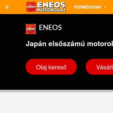
TERMÉKEINK
ENEOS
Japán elsőszámú motorol
Olaj kereső
Vásár
ENEOS
5W-40
10W-4