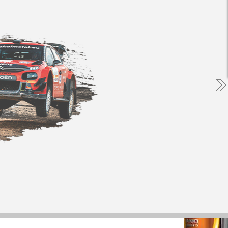
 az
ket
 és
nak
os,
i a
égi
 Ez
ony
got
kus
étel
tók
lma
kár
rok
t a