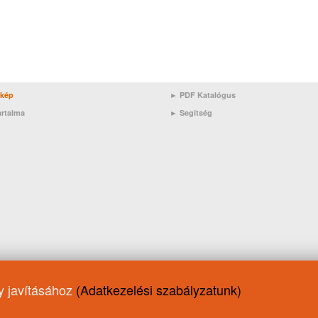
rkép
► PDF Katalógus
artalma
►
Segítség
ny javításához
(Adatkezelési szabályzatunk)
otorolaj/Peugeot
JASO DH-1
Motorolaj/Suzuki
Mercedes
Moto