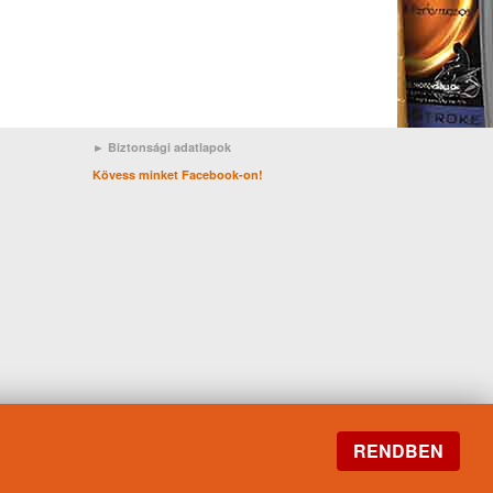
► Biztonsági adatlapok
Kövess minket Facebook-on!
RENDBEN
X Prime
Motorolaj/BMW
Motorolaj/Skoda