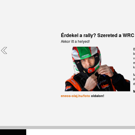
0W-20 
X PRIM
XLR
TBR
HOL
PERFOR
Ez egy modern, teljesen szintetikus, nagy telje
Az ENEOS X sorozat a fejlett technológiát és a l
Az
sorozat a fejlett technoló
katalizátorral, DPF-el, vagy egyéb dízel részecs
ENEOS X Prime
Nagy teljesítményű, hosszú élettartamú fagyálló-
autók legújabb generációjához fejlesztettek 
kifejezetten az autók legújabb generációjához fe
benzines vagy dízelmotorokhoz készült. Nagy telj
KAPHATÓ
alumínium motorblokkokhoz fejlesztették ki. 
üzemanyag-megtakarítási szabványoknak, a csökke
és üzemanyag-megtakarítási szabványoknak, a c
fejlett technológiájával kiegészítve garantálj
Érdekel a rally? Szereted a WR
Hosszasan, 100,000,000 km-nél tovább tesztelték h
alacsony fordulatszámú előgyújtási (LSPI) esemén
káros, alacsony fordulatszámú előgyújtási (LSPI)
tartományban nagy terhelés mellett. Ez a Mid-SAP
elleni védelmet és a fagyás elleni védelmet -69 °
Ez egy nagy teljesítményű motorolaj 4-ütemű m
Akkor itt a helyed!
motorvédelem mellett hosszabb olajcserék közöt
jelent a korrózióvédelem és a karbantartásment
motorkerékpárokhoz. Szintén alkalmazható
Ebben az új, kifejezetten a legújabb jármű-gene
Az egyedülálló kalcium-borát adalékanyag technol
olajfogyasztást és alacsony károsanyag-kibocsátás
GM, MAN és Volkswagen által elfogadott.
motorkerékpárokhoz, scooterekhez, sport, ATV, st
előírásokkal. Az ENEOS X megfelel a károsanya
ENEOS?
B
a prémium „Made in Japan” olaj teljesíti a legúj
nehezebb körülmények között is remekül teljesít, é
az új és a régebbi japán, amerikai, európai és más
kéntartalma miatt meghosszabbítja a motor élettart
b
és gyorsulást biztosít. Az 5W-40 viszkozitás fokozo
kuplung és a váltó rendkívül jó működését bizto
olajat az alacsony viszkozitást igénylő, alacsony
Specifikációk és jóváhagyások:
v
API SN, ACEA C
gond nélkül működik a benzin- és dízelmotorok 
Specifikációk és jóváhagyások:
ADE, Aston Mart
rángatás nélküli sebességváltást és a nedves kuplu
(BEV) benzinmotorjához, valamint a hibrid jármű
e
LongLife LL-04, GM Dexos 2,
meghosszabbítja a motor élettartamát, ellenállóv
Benz 325.3, Detroit Diesel Power Cool Plu
szívómotorról van szó, közvetlen vagy közvetett 
k
Renault RN0700/RN0710, Ford WSS-M2C917A, 
esetén.
M97B44D, GM GMW 3420/GM 6277M (+B040 1065
Honda, Suzuki, Mitsubishi, Nissan, Mazda, Toyota
Specifikációk és jóváhagyások:
Találd meg a lakhelyed
36-130, MAN 324 Typ SNF, MAN B&W AG D36 5
API SJ, JASO M
M
Specifikációk és jóváhagyások
74002, Leyland Trucks DW03245403, Renault
:
PDS termék adatlap
API SP/RC, ILSA
K
Specifikációk és jóváhagyások
:
ACEA C3, API
SP
ENEOS értékesítési po
Mack 014 GS 17009, Volvo Trucks 128 6083/0
é
Standards: D3306/D4656/D4985, British Stan
Vagy: rendeld meg On-
M
Japanese Standards: JASO M325, Korean Stand
eneos-olaj.hu/foto
oldalon!
PDS termék adatlap
1415b (Italy), FSD 8704 (Sweden), NATO Stand
Szűrőt, autóalkatrészeket is v
Szűrőt, autóalkatrészeket is v
PDS termék adatlap
További kedvezményért kattint
További kedvezményért kattint
PDS termék adatlap