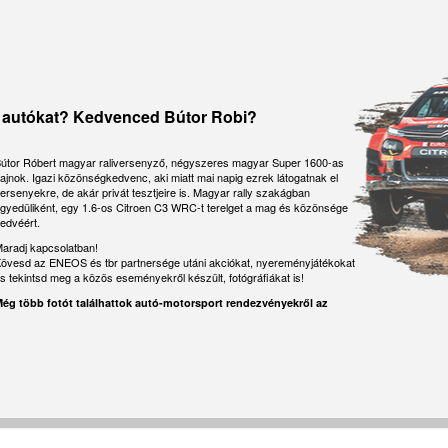
ENEOS X ULTRA
E SP/C3
MANCE
sítményű motorolaj, ami a személygépjárművekben vagy kisteherautókban lévő
egmagasabb minőségi előírásokat egyesíti a prémium motorolajokban, amelyeket kifejezetten
giát és a legmagasabb minőségi előírásokat egyesíti a prémium motorolajokban, amelye
ke utókezelővel felszerelt vagy anélküli, turbó és közvetlen befecskendezésű
hűtőfolyadék a járművek széles köre számára, kivételes hőátadási képességgel. Kifejezetten
ki. Az ENEOS termékcsalád új sorozata megfelel a legmagasabb emissziós normáknak
jlesztettek ki. Az ENEOS termékcsalád új sorozata megfelel a legmagasabb emissziós normák
esítményű adalékanyag csomaggal készül, ami a teljesen szintetikus alapolajok
 AZ
Alkalmazható hűtőfolyadékként és hőátadó folyadékként minden belső égésű motorban.
ntett kéntartalom révén meghosszabbítja a motor élettartamát, és segít megelőzni a kár
sökkentett kéntartalom révén meghosszabbítja a motor élettartamát, és segít megelőzn
a a gyors és állandó kenést és a magas hőstabilitást, széles hőmérséklet-
C autókat? Kedvenced Bútor Robi?
aszongépjármű és személygépkocsi flottákon. Mivel alapja Etilén-glikol, garantálja a forrás
yeket.
 eseményeket.
S olaj eleget tesz a legnagyobb európai motorgyárak igényeinek, és maximális
C hőmérsékletig. A kiváló OAT (szerves sav technológia) megbízhatósága hosszú élettartamot
otorokhoz, speciálisan a Honda, Yamaha, Suzuki, Kawasaki és egyéb japán
ti időtartamot, tisztább égést, nagyobb üzemanyag-megtakarítást, alacsony
es védelem befolyásolása nélkül. A vezető motorgyártók, úgymint a Ford, Mercedes-Benz,
 európai és amerikai 4-ütemű motorral szerelt nagy teljesítményű
rációhoz fejlesztett termékcsaládban a csúcstechnológia találkozik a legmagasabb minős
ógiával készülő ENEOS X PRIME SP/C3 5W-40 a fejlett motorolaj formulák csúcsát képviseli.
t biztosít. A teljes egészében szintetikus olaj technológiának köszönhetően, a
reet & road, trail, crossmotorokhoz és motorokhoz. Kiváló teljesítményt nyújt
g-kibocsátásra és üzemanyag-megtakarításra vonatkozó legújabb jogszabályoknak. Alacs
útor Róbert magyar raliversenyző, négyszeres magyar Super 1600-as
abb ACEA C3 és API SP előírásokat, valamint kivételes menetkomfortot, üzemagyag-hatékonysá
s kiváló védelmet biztosít bármely éghajlaton és úton.
 ázsiai gyártók motorkerékpárjai esetén, kiváló motorvédelmet nyújt, valamint a
amát, és elősegíti az LSPI problémák kiküszöbölését. Ezt a fejlett, teljes mértékben szinteti
ajnok. Igazi közönségkedvenc, aki miatt mai napig ezrek látogatnak el
tt védelmet nyújt a kopás ellen, különösen a legnehezebb feltételek mellett. A fejlett összet
sítja minden vezetési körülmény mellett. Megtorpanás nélküli gázreakciókat,
 széndioxid kibocsátású benzinmotorhoz, a hatótávnövelővel ellátott tisztán elektromos au
ersenyekre, de akár privát tesztjeire is. Magyar rally szakágban
3, Volkswagen VW 505.00/505.01, Mercedes-Benz MB 229.51/229.31, BMW
kibocsátás-szabályozó rendszereivel, mint amilyen a DPF és a GPF, csökkentett kéntarta
in, Behr, Caterpillar MAK A4.05.09.01, Cummins IS Series u N14, Daimler Mercedes-
ng tökéletes zárását biztosítja induláskor, gyorsításkor és teljes sebességnél.
vek (HEV) és plug-in hibrid járművek (PHEV) motorjához tervezték, akár turbómotorról, a
gyedüliként, egy 1.6-os Citroen C3 WRC-t terelget a mag és közönsége
á teszi a láncokat a kopással szemben, és védelmet nyújt az LSPI ellen a turbós benzinmoto
s, Deutz 0199-99-1115/6 & 0199-99-2091/8, Case New Holland MAT3624, Ford WSS-
befecskendezéssel, amelyhez a gyártó (OEM) 0W-20 viszkozitást írt elő. Különösen javasol
edvéért.
Porsche A40
)/GME L1301, John Deere JDM H5, Kobelco, Komatsu 07.892 (2009), Liebherr MD1-
 és a Lexus járműtípusokhoz.
hez a legközelebbi
600/A/S/Semt Pielstick, Mazda MEZ MN 121 D, Mitsubishi MHI, MTU MTL 5048, DAF
A2
aradj kapcsolatban!
 41-01-001/- -S Type D, Jaguar Land Rover CMR 8229/WSS-M97B44-D, Thermo King,
C GF-6A
övesd az ENEOS és tbr partnersége utáni akciókat, nyereményjátékokat
ntot a Főmenüből!
02, Volkswagen / Audi / Skoda / Seat / Porsche TL-774 D=G12/TL-774 F=G12+ ASTM
s tekintsd meg a közös eseményekről készült, fotógráfiákat is!
dards: BS 6580, French Standards: NFR 15-601, German Standards: FVV Heft R443,
Line
ég több fotót találhattok autó-motorsport rendezvényekről az
ards: KSM 2142, MIL Standards: BT-PS-606 A (Belgium), DCSEA 615/C (France), E/L-
Szűrőt, autóalkatrészeket is választana?
ards: NATO S-759, SAE Standards: J1034, UNE Standards: 26-361-88/1
álasztana?
álasztana?
További kedvezményért kattintson az ikonra a kizárólagos importőr eléréséhez!
son az ikonra a kizárólagos importőr eléréséhez!
son az ikonra a kizárólagos importőr eléréséhez!
Szűrőt, autóalkatrészeket is választana?
További kedvezményért kattintson az ikonra a kizárólagos importőr eléréséhez!