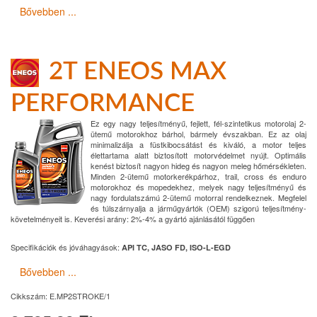
Bővebben ...
2T ENEOS MAX
PERFORMANCE
Ez egy nagy teljesítményű, fejlett, fél-szintetikus motorolaj 2-
ütemű motorokhoz bárhol, bármely évszakban. Ez az olaj
minimalizálja a füstkibocsátást és kiváló, a motor teljes
élettartama alatt biztosított motorvédelmet nyújt. Optimális
kenést biztosít nagyon hideg és nagyon meleg hőmérsékleten.
Minden 2-ütemű motorkerékpárhoz, trail, cross és enduro
motorokhoz és mopedekhez, melyek nagy teljesítményű és
nagy fordulatszámú 2-ütemű motorral rendelkeznek. Megfelel
és túlszárnyalja a járműgyártók (OEM) szigorú teljesítmény-
követelményeit is. Keverési arány: 2%-4% a gyártó ajánlásától függően
Specifikációk és jóváhagyások:
API TC, JASO FD, ISO-L-EGD
Bővebben ...
Cikkszám:
E.MP2STROKE/1