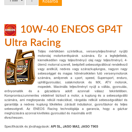
10W-40 ENEOS GP4T
Ultra Racing
Teljes mértékben szintetikus, versenyteljesítményt nyújtó
motorolaj motorkerékpárok számára. Ez a legfejlettebb,
kiemelkedően nagy teljesítményű olaj nagy teljesítményű, 4-
ütemű motorral szerelt, beépített sebességváltóval rendelkező
vagy anélküli, nedves vagy szárazkuplungos, nagyon nagy
sebességgel és magas hőmérsékleten futó versenymotorok
számára, amilyenek a sport, speed, Supersport, enduro,
uphill/gyorsulási, salakmotorok és MX, ATV motorok,
mopedek. Maximális teljesítményt nyújt a váltás, gyorsulás,
erőnyomaték és a gázadásra adott azonnali válasz tekintetében.
Kompromisszummentes védelmet biztosít a motor, a kuplung és a sebességváltó
számára, ami megtorpanás néküli reakciókat, rángatás nélküli sebességváltást és
garantálja a nedves kuplung tökéletes zárását induláskor, gyorsításkor és teljes
sebességnél. Az ENEOS Racing technológiája a garancia, hogy a gázkar
meghúzására azonnal kivételes gyorsulást és maximális erőt
élvezhessen.
Specifikációk és jóváhagyások:
API SL, JASO MA2, JASO T903