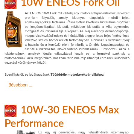
10W ENEOS Fork Oil
Az ENEOS 10W Fork Oil villáolaj egy motorkerékpár-villákhoz tervezett
prémium folyadék, amely bizonyos alapolajok mellett fejlett
adalékanyagokkal tartalmaz. Összetétele kivételes hidraulikus rugózást
és lengéscsillapítást biztosít, miközben biztosítja a villa egyenletes
mozgását és minimálizálja a kopást. Az olaj alacsony dermedéspontja,
magas viszkozitási indexe és hőstabilitása egyenletes teljesítményt tesz
lehetővé széles hőmérsékleti tartományban. Robusztus védelmet nyújt
a habzás és a korrózió ellen, fenntartja a tömítés krugalmasságát és
ellenáll a viszkozitás idővel történő leromlásának – mindezek azok a
tulajdonságok, amelyek ideális választássá teszik ezt a terméket azoknak a
motorosoknak, akik megbízható, hosszan tartó villa teljesítményt keresnek különböző
vezetési körülmények között.
Specifikációk és jóváhagyások:
Töübbféle motorkerékpár villához
Bővebben ...
10W-30 ENEOS Max
Performance
Ez egy új generációs, nagy teljesítményű, üzemanyag-