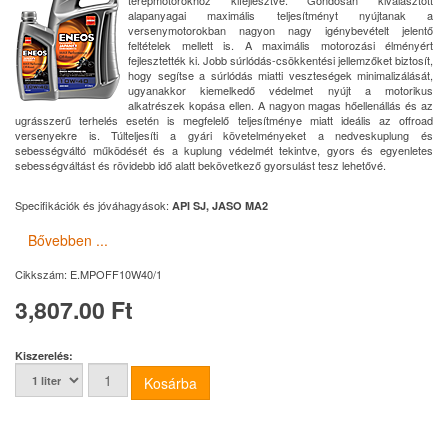
terepmotorokhoz kifejlesztve. Gondosan kiválasztott
alapanyagai maximális teljesítményt nyújtanak a
versenymotorokban nagyon nagy igénybevételt jelentő
feltételek mellett is. A maximális motorozási élményért
fejlesztették ki. Jobb súrlódás-csökkentési jellemzőket biztosít,
hogy segítse a súrlódás miatti veszteségek minimalizálását,
ugyanakkor kiemelkedő védelmet nyújt a motorikus
alkatrészek kopása ellen. A nagyon magas hőellenállás és az
ugrásszerű terhelés esetén is megfelelő teljesítménye miatt ideális az offroad
versenyekre is. Túlteljesíti a gyári követelményeket a nedveskuplung és
sebességváltó működését és a kuplung védelmét tekintve, gyors és egyenletes
sebességváltást és rövidebb idő alatt bekövetkező gyorsulást tesz lehetővé.
Specifikációk és jóváhagyások:
API SJ, JASO MA2
Bővebben ...
Cikkszám:
E.MPOFF10W40/1
3,807.00 Ft
Kiszerelés: