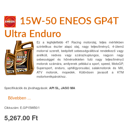
15W-50 ENEOS GP4T
Ultra Enduro
Ez a legfejlettebb 4T Racing motorolaj, teljes mértékben
szintetikus észter alapú olaj, nagy teljesítményű, 4-ütemű
motorral szerelt, beépített sebességváltóval rendelkező vagy
anélküli, nedves vagy szárazkuplungos, nagyon nagy
sebességgel és hőmérsékleten futó nagy teljesítményű
motorok számára, amilyenek például a sport, speed, MotoGP,
Supersport, enduro, uphill/gyorsulási, salakmotorok és MX,
ATV motorok, mopedek. Különösen javasolt a KTM
motorkerékpárokhoz.
Specifikációk és jóváhagyások:
API SL, JASO MA
Bővebben ...
Cikkszám:
E.GP15W50/1
5,267.00 Ft