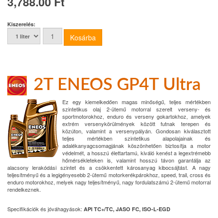
3,788.00 Ft
Kiszerelés:
2T ENEOS GP4T Ultra
Ez egy kiemelkedően magas minőségű, teljes mértékben
szintetikus olaj 2-ütemű motorral szerelt verseny- és
sportmotorokhoz, enduro és verseny gokartokhoz, amelyek
extrém versenykörülmények között futnak terepen és
közúton, valamint a versenypályán. Gondosan kiválasztott
teljes mértékben szintetikus alapolajainak és
adalékanyagcsomagjának köszönhetően biztosítja a motor
védelmét, a hosszú élettartamú, kiváló kenést a legextrémebb
hőmérsékleteken is, valamint hosszú távon garantálja az
alacsony lerakódási szintet és a csökkentett károsanyag kibocsájtást. A nagy
teljesítményű és a legigényesebb 2-ütemű motorkerékpárokhoz, speed, trail, cross és
enduro motorokhoz, melyek nagy teljesítményű, nagy fordulatszámú 2-ütemű motorral
rendelkeznek.
Specifikációk és jóváhagyások:
API TC+/TC, JASO FC, ISO-L-EGD