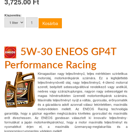
3,725.00 Ft
Kiszerelés:
5W-30 ENEOS GP4T
Performance Racing
Kimagaslóan nagy teljesítményű, teljes mértékben szintetikus
motorolaj, motorkerékpárok számára. Ez a legfejlettebb
teljesítménynövelő olaj, nagy teljesítményű, 4-ütemű motorral
szerelt, beépített sebességváltóval rendelkező vagy anélküli,
nedves vagy szárazkuplungos, nagyon nagy sebességgel és
magas hőmérsékleten üzemelő motorkerékpárok számára.
Maximális teljesítményt nyújt a váltás, gyorsulás, erőnyomaték
és a gázadásra adott azonnali válasz tekintetében, maximális
motorvédelem mellett. Az ENEOS Racing technológia
garantálja, hogy a gázkar egyetlen meghúzására kivételes gyorsulást és maximális
erőt élvezhessen. Az ENEOS gondosan választott ki innovatív teljesítmény-
formulákat a japán motorkerékpárokhoz, hogy a motor maximális teljesítményt és
nyomatékot érjen el, a maximális üzemanyag-megtakarítás és a
kompromisszummentes védelem mellett.