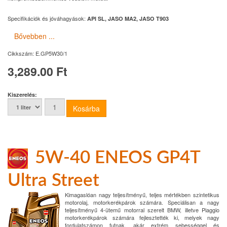
Specifikációk és jóváhagyások:
API SL, JASO MA2, JASO T903
Bővebben ...
Cikkszám:
E.GP5W30/1
3,289.00 Ft
Kiszerelés:
5W-40 ENEOS GP4T
Ultra Street
Kimagaslóan nagy teljesítményű, teljes mértékben szintetikus
motorolaj, motorkerékpárok számára. Speciálisan a nagy
teljesítményű 4-ütemű motorral szerelt BMW, illetve Piaggio
motorkerékpárok számára fejlesztették ki, melyek nagy
fordulatszámon futnak, akár extrém sebességgel és