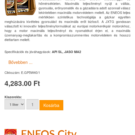
hőmérsékleten. Maximális teljesítményt nyújt a váltás,
gyorsulás, erőnyomaték és a gázadásra adott azonnali válasz
tekintetében maximális motorvédelem mellett. Az ENEOS teljes
mértékben szintetikus technológiája a gázkar egyetlen
meghúzására kivételes gyorsulást és maximális erőt biztosít. A JXTG gondosan
választott ki innovatív teljesítményformulákat az európai motorkerékpár motorokhoz,
hogy a motor maximális teljesítményt és nyomatékot érjen el, a maximális
üzemanyag-megtakarítás és a kompromisszummentes motorvédelem és hosszú
élettartam mellett.
Specifikációk és jóváhagyások:
API SL, JASO MA2
Bővebben ...
Cikkszám:
E.GP5W40/1
4,283.00 Ft
Kiszerelés:
ENEOS City