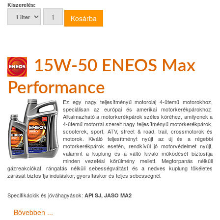
Kiszerelés:
15W-50 ENEOS Max
Performance
Ez egy nagy teljesítményű motorolaj 4-ütemű motorokhoz,
speciálisan az európai és amerikai motorkerékpárokhoz.
Alkalmazható a motorkerékpárok széles köréhez, amilyenek a
4-ütemű motorral szerelt nagy teljesítményű motorkerékpárok,
scooterek, sport, ATV, street & road, trail, crossmotorok és
motorok. Kiváló teljesítményt nyújt az új és a régebbi
motorkerékpárok esetén, rendkívül jó motorvédelmet nyújt,
valamint a kuplung és a váltó kiváló működését biztosítja
minden vezetési körülmény mellett. Megtorpanás nélküli
gázreakciókat, rángatás nélküli sebességváltást és a nedves kuplung tökéletes
zárását biztosítja induláskor, gyorsításkor és teljes sebességnél.
Specifikációk és jóváhagyások:
API SJ, JASO MA2
Bővebben ...