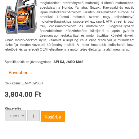
megtakarítást eredményező motorolaj 4-ütemű motorokhoz,
speciálisan a Honda, Yamaha, Suzuki, Kawasaki és egyéb
japán motorkerékpárokhoz. Szintén alkalmazható európai és
amerikai 4-ütemű motorral szerelt nagy teljesítményű
motorkerékpárokhoz, scooterekhez, sport, ATV, street & road,
trail, crossmotorokhoz és motorokhoz. Kiegyensúlyozott
összetételének köszönhetően túlteljesíti a japán gyártók
üzemanyag-megtakarítási és motor tisztítási követelményeit,
kiváló motorvédelmet nyújt, valamint a kuplung és a váltó rendkívül jó működését
biztosítja minden vezetési körülmény mellett. A motor hosszabb élettartamát teszi
lehetővé, és az eredeti OEM teljesítmény a motor teljes élettartama alatt megmarad.
Specifikációk és jóváhagyások:
API SJ, JASO MA2
Bővebben ...
Cikkszám:
E.MP10W30/1
3,804.00 Ft
Kiszerelés: