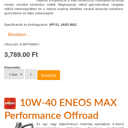
valamint a kuplung és a váltó rendkívül jó működését biztosítja
minden vezetési körülmény mellett. Megtorpanás nélküli gázreakciókat, rángatás
nélküli sebességváltást és a nedves kuplung tökéletes zárását biztosítja induláskor,
gyorsításkor és teljes sebességnél.
Specifikációk és jóváhagyások:
API SJ, JASO MA2
Bővebben ...
Cikkszám:
E.MP10W40/1
3,789.00 Ft
Kiszerelés:
10W-40 ENEOS MAX
Performance Offroad
Ez egy nagy teljesítményű motorolaj speciálisan 4-ütemű