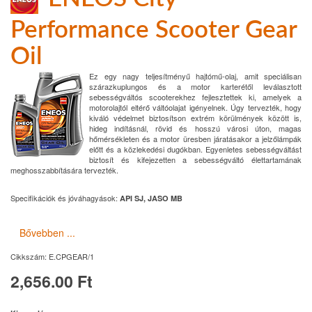
Performance Scooter Gear
Oil
Ez egy nagy teljesítményű hajtómű-olaj, amit speciálisan
szárazkuplungos és a motor karterétől leválasztott
sebességváltós scooterekhez fejlesztettek ki, amelyek a
motorolajtól eltérő váltóolajat igényelnek. Úgy tervezték, hogy
kiváló védelmet biztosítson extrém körülmények között is,
hideg indításnál, rövid és hosszú városi úton, magas
hőmérsékleten és a motor üresben járatásakor a jelzőlámpák
előtt és a közlekedési dugókban. Egyenletes sebességváltást
biztosít és kifejezetten a sebességváltó élettartamának
meghosszabbítására tervezték.
Specifikációk és jóváhagyások:
API SJ, JASO MB
Bővebben ...
Cikkszám:
E.CPGEAR/1
2,656.00 Ft