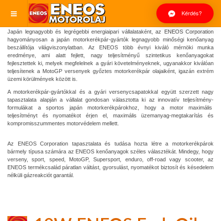
Kérdés?
Japán legnagyobb és legrégebbi energiaipari vállalataként, az ENEOS Corporation
hagyományosan a japán motorkerékpár-gyártók legnagyobb minőségi kenőanyag
beszállítója világviszonylatban. Az ENEOS több évnyi kiváló mérnöki munka
eredménye, ami alatt fejlett, nagy teljesítményű szintetikus kenőanyagokat
fejlesztettek ki, melyek megfelelnek a gyári követelményeknek, ugyanakkor kiválóan
teljesítenek a MotoGP versenyek győztes motorkerékpár olajaiként, igazán extrém
üzemi körülmények között is.
A motorkerékpár-gyártókkal és a gyári versenycsapatokkal együtt szerzett nagy
tapasztalata alapján a vállalat gondosan választotta ki az innovatív teljesítmény-
formulákat a sportos japán motorkerékpárokhoz, hogy a motor maximális
teljesítményt és nyomatékot érjen el, maximális üzemanyag-megtakarítás és
kompromisszummentes motorvédelem mellett.
Az ENEOS Corporation tapasztalata és tudása hozta létre a motorkerékpárok
bármely típusa számára az ENEOS kenőanyagok széles választékát. Mindegy, hogy
verseny, sport, speed, MotoGP, Supersport, enduro, off-road vagy scooter, az
ENEOS termékcsalád páratlan váltást, gyorsulást, nyomatékot biztosít és késedelem
nélküli gázreakciót garantál.