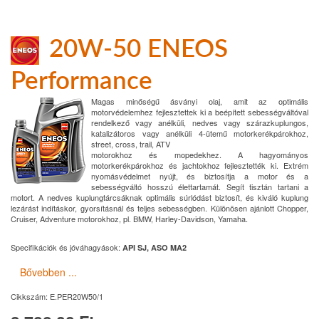
20W-50 ENEOS
Performance
Magas minőségű ásványi olaj, amit az optimális
motorvédelemhez fejlesztettek ki a beépített sebességváltóval
rendelkező vagy anélküli, nedves vagy szárazkuplungos,
katalizátoros vagy anélküli 4-ütemű motorkerékpárokhoz,
street, cross, trail, ATV
motorokhoz és mopedekhez. A hagyományos
motorkerékpárokhoz és jachtokhoz fejlesztették ki. Extrém
nyomásvédelmet nyújt, és biztosítja a motor és a
sebességváltó hosszú élettartamát. Segít tisztán tartani a
motort. A nedves kuplungtárcsáknak optimális súrlódást biztosít, és kiváló kuplung
lezárást indításkor, gyorsításnál és teljes sebességben. Különösen ajánlott Chopper,
Cruiser, Adventure motorokhoz, pl. BMW, Harley-Davidson, Yamaha.
Specifikációk és jóváhagyások:
API SJ, ASO MA2
Bővebben ...
Cikkszám:
E.PER20W50/1