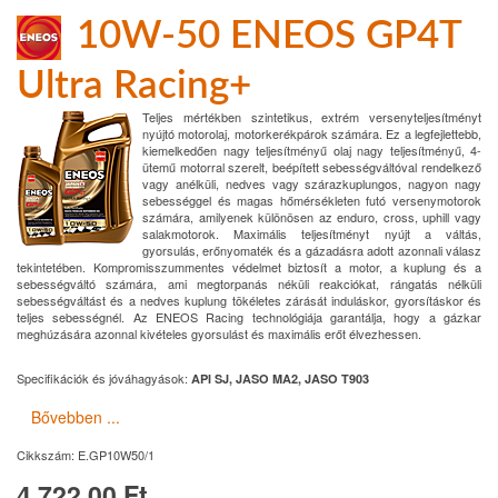
10W-50 ENEOS GP4T
Ultra Racing+
Teljes mértékben szintetikus, extrém versenyteljesítményt
nyújtó motorolaj, motorkerékpárok számára. Ez a legfejlettebb,
kiemelkedően nagy teljesítményű olaj nagy teljesítményű, 4-
ütemű motorral szerelt, beépített sebességváltóval rendelkező
vagy anélküli, nedves vagy szárazkuplungos, nagyon nagy
sebességgel és magas hőmérsékleten futó versenymotorok
számára, amilyenek különösen az enduro, cross, uphill vagy
salakmotorok. Maximális teljesítményt nyújt a váltás,
gyorsulás, erőnyomaték és a gázadásra adott azonnali válasz
tekintetében. Kompromisszummentes védelmet biztosít a motor, a kuplung és a
sebességváltó számára, ami megtorpanás néküli reakciókat, rángatás nélküli
sebességváltást és a nedves kuplung tökéletes zárását induláskor, gyorsításkor és
teljes sebességnél. Az ENEOS Racing technológiája garantálja, hogy a gázkar
meghúzására azonnal kivételes gyorsulást és maximális erőt élvezhessen.
Specifikációk és jóváhagyások:
API SJ, JASO MA2, JASO T903
Bővebben ...
Cikkszám:
E.GP10W50/1
4,722.00 Ft