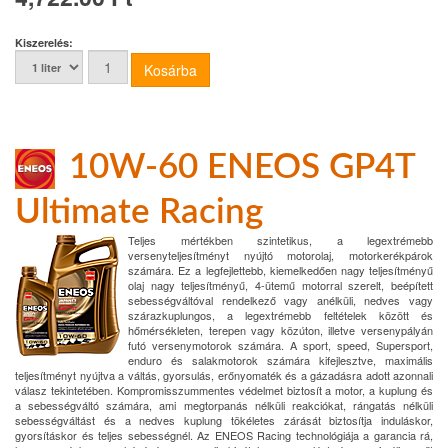
Kiszerelés:
10W-60 ENEOS GP4T
Ultimate Racing
Teljes mértékben szintetikus, a legextrémebb
versenyteljesítményt nyújtó motorolaj, motorkerékpárok
számára. Ez a legfejlettebb, kiemelkedően nagy teljesítményű
olaj nagy teljesítményű, 4-ütemű motorral szerelt, beépített
sebességváltóval rendelkező vagy anélküli, nedves vagy
szárazkuplungos, a legextrémebb feltételek között és
hőmérsékleten, terepen vagy közúton, illetve versenypályán
futó versenymotorok számára. A sport, speed, Supersport,
enduro és salakmotorok számára kifejlesztve, maximális
teljesítményt nyújtva a váltás, gyorsulás, erőnyomaték és a gázadásra adott azonnali
válasz tekintetében. Kompromisszummentes védelmet biztosít a motor, a kuplung és
a sebességváltó számára, ami megtorpanás nélküli reakciókat, rángatás nélküli
sebességváltást és a nedves kuplung tökéletes zárását biztosítja induláskor,
gyorsításkor és teljes sebességnél. Az ENEOS Racing technológiája a garancia rá,