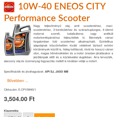
10W-40 ENEOS CITY
Performance Scooter
Nagy teljesítményű olaj, amit scooterekhez, maxi-
scooterekhez, 3-kerekűekhez és szárazkuplungos, 4-ütemű
motorral szerelt, katalizátoros vagy anélküli
motorkerékpárokhoz fejlesztettek ki. Bármelyik városi
forgalomban futó scooterhez alkalmazható. Szintetikus
alapolajnak köszönhetően kiváló védelmet biztosít extrém
körülmények között is, hideg indításnál, rövid és hosszú városi
úton, magas hőmérsékleten és a motor üresben járatásakor a
jelzőlámpák előtt és a közlekedési dugókban. Arra tervezték,
alacsony olaj és üzemanyag fogyasztás mellett is kiválóan védje a motort.
Specifikációk és jóváhagyások:
API SJ, JASO MB
Bővebben ...
Cikkszám:
E.CP10W40/1
3,504.00 Ft
Kiszerelés: