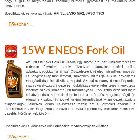
hogy a gázkar meghúzására azonnali, kivételes gyorsulást és maximális erőt
élvezhessen.
Specifikációk és jóváhagyások:
API SL, JASO MA2, JASO T903
Bővebben ...
15W ENEOS Fork Oil
Az ENEOS 15W Fork Oil villáolaj egy motorkerékpár-villákhoz tervezett
prémium folyadék, amely bizonyos alapolajok mellett fejlett
adalékanyagokkal tartalmaz. Összetétele kivételes hidraulikus rugózást
és lengéscsillapítást biztosít, miközben biztosítja a villa egyenletes
mozgását és minimálizálja a kopást. Az olaj alacsony dermedéspontja,
magas viszkozitási indexe és hőstabilitása egyenletes teljesítményt tesz
lehetővé széles hőmérsékleti tartományban. Robusztus védelmet nyújt
a habzás és a korrózió ellen, fenntartja a tömítés krugalmasságát és
ellenáll a viszkozitás idővel történő leromlásának – mindezek azok a
tulajdonságok, amelyek ideális választássá teszik ezt a terméket azoknak a
motorosoknak, akik megbízható, hosszan tartó villa teljesítményt keresnek különböző
vezetési körülmények között.
Specifikációk és jóváhagyások:
Töübbféle motorkerékpár villához
Bővebben ...