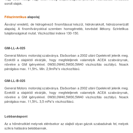
sorolt olajok.
Félszintetikus
alapolaj
Ásványi eredetű, de hidrogénező finomítással készül, hidrokrakkolt, hidroizomerizált
alapolaj. A finomítványokkal szemben homogénebb, kevésbé illékony. Szintetikus
tulajdonságokat mutat. Viszkozitási indexe 130-150.
GM-LL-A-025
General Motors motorolaj szabványa. Elsősorban a 2002 utáni Opeleknél jelenik meg.
Ezektől a olajoktól elvárják, hogy megfeleljenek valamelyik ACEA szabványnak,
növelve a GM igényekkel. 0W30,0W40,5W30,5W40 viszkozitás osztályú. Noack
párolgása max. 11,5t%. Min. 2,9mPa*s viszkozitású.
GM-LL-B-025
General Motors motorolaj szabványa. Elsősorban a 2002 utáni Opeleknél jelenik meg.
Ezektől a olajoktól elvárják, hogy megfeleljenek valamelyik ACEA szabványnak,
növelve a GM igényekkel. 0W30,0W40,5W30,5W40 viszkozitás osztályú. Noack
párolgása max. 11,5t%. 3,5 mPa*s viszkozitású.
Lobbanáspont
Az a hőmérséklet melynek elérésekor az olajból olyan gázok szabadulnak fel, melyek
szikra hatására belobbannak.