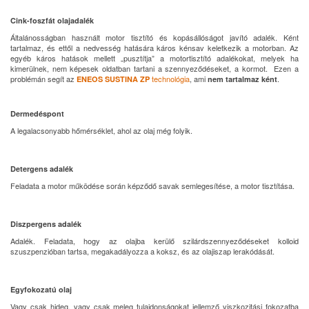
Cink-foszfát olajadalék
Általánosságban használt motor tisztító és kopásállóságot javító adalék. Ként
tartalmaz, és ettől a nedvesség hatására káros kénsav keletkezik a motorban. Az
egyéb káros hatások mellett „pusztítja” a motortisztító adalékokat, melyek ha
kimerülnek, nem képesek oldatban tartani a szennyeződéseket, a kormot. Ezen a
problémán segít az
technológia
, ami
.
ENEOS SUSTINA ZP
nem tartalmaz ként
Dermedéspont
A legalacsonyabb hőmérséklet, ahol az olaj még folyik.
Detergens adalék
Feladata a motor működése során képződő savak semlegesítése, a motor tisztítása.
Diszpergens adalék
Adalék. Feladata, hogy az olajba kerülő szilárdszennyeződéseket kolloid
szuszpenzióban tartsa, megakadályozza a koksz, és az olajiszap lerakódását.
Egyfokozatú olaj
Vagy csak hideg, vagy csak meleg tulajdonságokat jellemző viszkozitási fokozatba