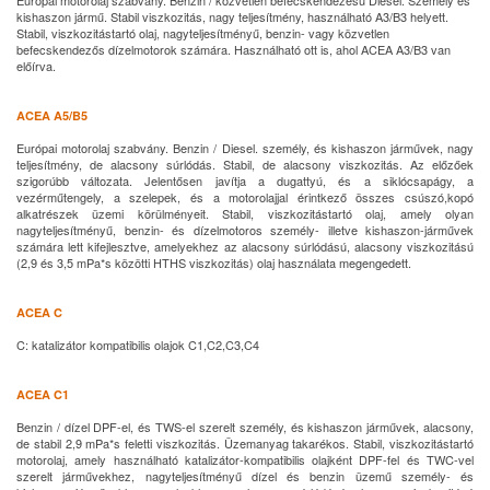
Európai motorolaj szabvány. Benzin / közvetlen befecskendezésű Diesel. Személy és
kishaszon jármű. Stabil viszkozitás, nagy teljesítmény, használható A3/B3 helyett.
Stabil, viszkozitástartó olaj, nagyteljesítményű, benzin- vagy közvetlen
befecskendezős dízelmotorok számára. Használható ott is, ahol ACEA A3/B3 van
előírva.
ACEA A5/B5
Európai motorolaj szabvány. Benzin / Diesel. személy, és kishaszon járművek, nagy
teljesítmény, de alacsony súrlódás. Stabil, de alacsony viszkozitás. Az előzőek
szigorúbb változata. Jelentősen javítja a dugattyú, és a siklócsapágy, a
vezérműtengely, a szelepek, és a motorolajjal érintkező összes csúszó,kopó
alkatrészek üzemi körülményeit. Stabil, viszkozitástartó olaj, amely olyan
nagyteljesítményű, benzin- és dízelmotoros személy- illetve kishaszon-járművek
számára lett kifejlesztve, amelyekhez az alacsony súrlódású, alacsony viszkozitású
(2,9 és 3,5 mPa*s közötti HTHS viszkozitás) olaj használata megengedett.
ACEA C
C: katalizátor kompatibilis olajok C1,C2,C3,C4
ACEA C1
Benzin / dízel DPF-el, és TWS-el szerelt személy, és kishaszon járművek, alacsony,
de stabil 2,9 mPa*s feletti viszkozitás. Üzemanyag takarékos. Stabil, viszkozitástartó
motorolaj, amely használható katalizátor-kompatibilis olajként DPF-fel és TWC-vel
szerelt járművekhez, nagyteljesítményű dízel és benzin üzemű személy- és