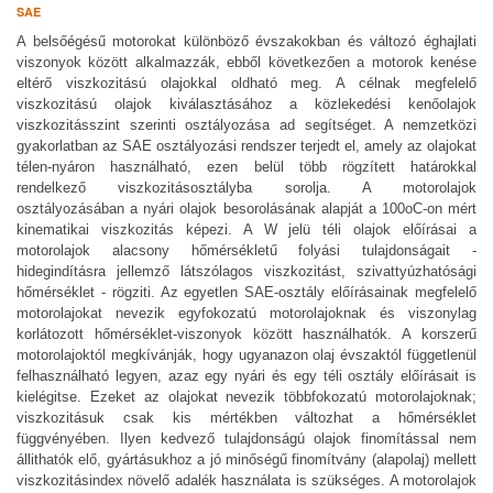
SAE
A belsőégésű motorokat különböző évszakokban és változó éghajlati
viszonyok között alkalmazzák, ebből következően a motorok kenése
eltérő
viszkozitású
olajokkal oldható meg. A célnak megfelelő
viszkozitás
ú olajok kiválasztásához a közlekedési kenőolajok
viszkozitás
szint szerinti osztályozása ad segítséget. A nemzetközi
gyakorlatban az SAE osztályozási rendszer terjedt el, amely az olajokat
télen-nyáron használható, ezen belül több rögzített határokkal
rendelkező
viszkozitás
osztályba sorolja. A motorolajok
osztályozásában a nyári olajok besorolásának alapját a 100oC-on mért
kinematikai viszkozitás képezi. A W jelü téli olajok előírásai a
motorolajok alacsony hőmérsékletű folyási tulajdonságait -
hidegindításra jellemző látszólagos
viszkozitás
t, szivattyúzhatósági
hőmérséklet - rögziti. Az egyetlen SAE-osztály előírásainak megfelelő
motorolajokat nevezik egyfokozatú
motorolaj
oknak és viszonylag
korlátozott hőmérséklet-viszonyok között használhatók. A korszerű
motorolajoktól megkívánják, hogy ugyanazon olaj évszaktól függetlenül
felhasználható legyen, azaz egy nyári és egy téli osztály előírásait is
kielégitse. Ezeket az olajokat nevezik többfokozatú motorolajoknak;
viszkozitás
uk csak kis mértékben változhat a hőmérséklet
függvényében. Ilyen kedvező tulajdonságú olajok finomítással nem
állithatók elő, gyártásukhoz a jó minőségű finomítvány (alapolaj) mellett
viszkozitásindex növelő adalék használata is szükséges. A motorolajok