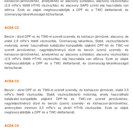
kishaszon-járművekhez, amelyekhez az alacsony súrlódású, alacsony viszkozitású
(2,9 mPa*s fölötti HTHS viszkozitás) és alacsony SAPS szintű olaj használata van
előírva. Ezek az olajok meghosszabbítják a DPF és a TWC élettartamát, és
üzemanyag-takarékosságot biztosítanak.
ACEA C2
Benzin / dízel DPF-el, és TWS-el szerelt személy, és kishaszn járművek, alacsony, de
stabil 2,9 mPa*s feletti viszkozitás. Üzemanyag takarékos. Stabil, viszkozitástartó
motorolaj, amely használható katalizátor-kompatibilis olajként DPF-fel és TWC-vel
szerelt járművekhez, nagyteljesítményű dízel és benzin üzemű személy- és
kishaszon-járművekhez, amelyekhez az alacsony súrlódású, alacsony viszkozitású
(2,9 mPa*s fölötti HTHS viszkozitás) olaj használata van előírva. Ezek az olajok
meghosszabbítják a DPF és a TWC élettartamát, és üzemanyag-takarékosságot
biztosítanak.
ACEA C3
Benzin / dízel DPF-el. és TWS-el szerelt személy, és kishaszon járművek, stabil 3.5
mPa*s feletti viszkozitás. Stabil, viszkozitástartó motorolaj, amely használható
katalizátor-kompatibilis olajként DPF-fel és TWC-vel szerelt járművekhez,
nagyteljesítményű dízel és benzin üzemű személy- és kishaszon-járművekhez,
amennyiben minimum 3,5 mPa*s az elvárt HTHS viszkozitás. Ezek az olajok
meghosszabbítják a DPF és a TWC élettartamát.
ACEA C4