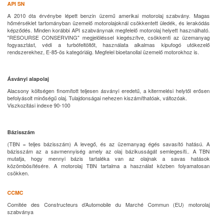
API SN
A 2010 óta érvénybe lépett benzin üzemű amerikai motorolaj szabvány. Magas
hőmérséklet tartományban üzemelő motorolajoknál csökkentett üledék, és lerakódás
képződés. Minden korábbi API szabványnak megfelelő motorolaj helyett használható.
"RESOURSE CONSERVING" megjelöléssel kiegészítve, csökkenti az üzemanyag
fogyasztást, védi a turbófeltöltőt, használata alkalmas kipufogó utókezelő
rendszerekhez, E-85-ös kategóriáig. Megfelel bioetanollal üzemelő motorokhoz is.
Ásványi alapolaj
Alacsony költségen finomított teljesen ásványi eredetű, a kitermelési helytől erősen
befolyásolt minőségű olaj. Tulajdonságai nehezen kiszámíthatóak, változóak.
Viszkozitási indexe 90-100
Bázisszám
(TBN = teljes bázisszám) A levegő, és az üzemanyag égés savasító hatású. A
bázisszám az a savmennyiség amely az olaj bázikusságát semlegesíti.. A TBN
mutatja, hogy mennyi bázis tartaléka van az olajnak a savas hatások
közömbösítésére. A motorolaj TBN tartalma a használat közben folyamatosan
csökken.
CCMC
Comitée des Constructeurs d’Automobile du Marché Commun (EU) motorolaj
szabványa