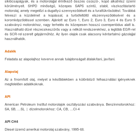
siklócsapágyak, és a motorolajjal érintkező összes csúszó-, kopó alkatrész üzemi
körülményeit. SHPD minőségű, közepes SAPS szintű, stabil, viszkozitástartó
motorolaj, amely megelőzi a dugattyú szennyeződését és a furattükrösödést. Továbbá
felveszi a küzdelmet a kopással, a turbófeltöltő elszennyeződésével és a
koromképződéssel szemben. Ajánlott az Euro 1, Euro 2, Euro 3, Euro 4 és Euro 5
szabványú motorokhoz, nagy terhelés és közepesen hosszú csereperiódus alatt is.
Használható dízel részecskeszűrős vagy a nélküli rendszerekhez, a legtöbb EGR-rel
és SCR-rel szerelt gépjárműhöz. Az ilyen olajok csak alacsony kéntartalmú gázolajjal
használhatók.
Adalék
Feladata az alapolajhoz keverve annak tulajdonságait átalakítani, javítani.
Alapolaj
Az a finomított olaj, melyet a későbbiekben a különböző felhasználási igényeknek
megfelelően adalékoknak.
API
American Petroleum Institut motorolajok osztályozási szabványa. Benzinmotorokhoz:
SA, SB, …SL | dízelmotorokhoz: CA, CB, …CI-4
API CH4
Diesel üzemű amerikai motorolaj szabvány, 1995-től.