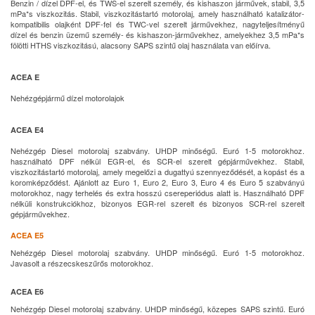
Benzin / dízel DPF-el, és TWS-el szerelt személy, és kishaszon járművek, stabil, 3,5
mPa*s viszkozitás. Stabil, viszkozitástartó motorolaj, amely használható katalizátor-
kompatibilis olajként DPF-fel és TWC-vel szerelt járművekhez, nagyteljesítményű
dízel és benzin üzemű személy- és kishaszon-járművekhez, amelyekhez 3,5 mPa*s
fölötti HTHS viszkozitású, alacsony SAPS szintű olaj használata van előírva.
ACEA E
Nehézgépjármű dízel motorolajok
ACEA E4
Nehézgép Diesel motorolaj szabvány. UHDP minőségű. Euró 1-5 motorokhoz.
használható DPF nélkül EGR-el, és SCR-el szerelt gépjárművekhez. Stabil,
viszkozitástartó motorolaj, amely megelőzi a dugattyú szennyeződését, a kopást és a
koromképződést. Ajánlott az Euro 1, Euro 2, Euro 3, Euro 4 és Euro 5 szabványú
motorokhoz, nagy terhelés és extra hosszú csereperiódus alatt is. Használható DPF
nélküli konstrukciókhoz, bizonyos EGR-rel szerelt és bizonyos SCR-rel szerelt
gépjárművekhez.
ACEA E5
Nehézgép Diesel motorolaj szabvány. UHDP minőségű. Euró 1-5 motorokhoz.
Javasolt a részecskeszűrős motorokhoz.
ACEA E6
Nehézgép Diesel motorolaj szabvány. UHDP minőségű, közepes SAPS szintű. Euró