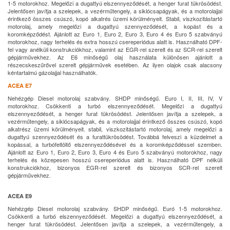
1-5 motorokhoz. Megelőzi a dugattyú elszennyeződését, a henger furat tükrösödést.
Jelentősen javítja a szelepek, a vezérműtengely, a siklócsapágyak, és a motorolajjal
érintkező összes csúszó, kopó alkatrés üzemi körülményeit. Stabil, viszkozitástartó
motorolaj, amely megelőzi a dugattyú szennyeződését, a kopást és a
koromképződést. Ajánlott az Euro 1, Euro 2, Euro 3, Euro 4 és Euro 5 szabványú
motorokhoz, nagy terhelés és extra hosszú csereperiódus alatt is. Használható DPF-
fel vagy anélküli konstrukciókhoz, valamint az EGR-rel szerelt és az SCR-rel szerelt
gépjárművekhez. Az E6 minőségű olaj használata különösen ajánlott a
részecskeszűrővel szerelt gépjárművek esetében. Az ilyen olajok csak alacsony
kéntartalmú gázolajjal használhatók.
ACEA E7
Nehézgép Diesel motorolaj szabvány. SHDP minőségű. Euro I, II, III, IV, V
motorokhoz. Csökkenti a turbó elszennyeződését. Megelőzi a dugattyú
elszennyeződését, a henger furat tükrösödést. Jelentősen javítja a szelepek, a
vezérműtengely, a siklócsapágyak, és a motorolajjal érintkező összes csúszó, kopó
alkatrész üzemi körülményeit. stabil, viszkozitástartó motorolaj, amely megelőzi a
dugattyú szennyeződését és a furattükrösödést. Továbbá felveszi a küzdelmet a
kopással, a turbófeltöltő elszennyeződésével és a koromképződéssel szemben.
Ajánlott az Euro 1, Euro 2, Euro 3, Euro 4 és Euro 5 szabványú motorokhoz, nagy
terhelés és közepesen hosszú csereperiódus alatt is. Használható DPF nélküli
konstrukciókhoz, bizonyos EGR-rel szerelt és bizonyos SCR-rel szerelt
gépjárművekhez.
ACEA E9
Nehézgép Diesel motorolaj szabvány. SHDP minőségű. Euró 1-5 motorokhoz.
Csökkenti a turbó elszennyeződését. Megelőzi a dugattyú elszennyeződését, a
henger furat tükrösödést. Jelentősen javítja a szelepek, a vezérműtengely, a