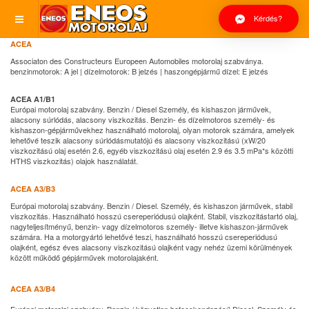
Kérdés?
ACEA
Associaton des Constructeurs Europeen Automobiles motorolaj szabványa.
benzinmotorok: A jel | dízelmotorok: B jelzés | haszongépjármű dízel: E jelzés
ACEA A1/B1
Európai motorolaj szabvány. Benzin / Diesel Személy, és kishaszon járművek,
alacsony súrlódás, alacsony viszkozitás. Benzin- és dízelmotoros személy- és
kishaszon-gépjárművekhez használható motorolaj, olyan motorok számára, amelyek
lehetővé teszik alacsony súrlódásmutatójú és alacsony viszkozitású (xW/20
viszkozitású olaj esetén 2.6, egyéb viszkozitású olaj esetén 2.9 és 3.5 mPa*s közötti
HTHS viszkozitás) olajok használatát.
ACEA A3/B3
Európai motorolaj szabvány. Benzin / Diesel. Személy, és kishaszon járművek, stabil
viszkozitás. Használható hosszú csereperiódusú olajként. Stabil, viszkozitástartó olaj,
nagyteljesítményű, benzin- vagy dízelmotoros személy- illetve kishaszon-járművek
számára. Ha a motorgyártó lehetővé teszi, használható hosszú csereperiódusú
olajként, egész éves alacsony viszkozitású olajként vagy nehéz üzemi körülmények
között működő gépjárművek motorolajaként.
ACEA A3/B4