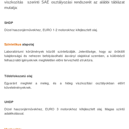
viszkozitás
szerinti SAE osztályozási rendszerét az alábbi táblázat
mutatja:
SHDP
Dízel haszonjárművekhez, EURO 1-2 motorokhoz kifejlesztett olaj.
Szintetikus
alapolaj
Laboratóriumi körülmények között szintetizálják. Jelentősége, hogy az öröklött
tulajdonságú és nehezen befolyásolható ásványi olajokkal szemben, a különböző
felhasználói igényeknek megfelelően előre tervezhető struktúra.
Többfokozatú olaj
Egyaránt megfelel a meleg, és a hideg viszkozitási osztályokban előírt
követelményeknek.
UHDP
Dízel haszonjárművekhez, EURO 3 motorokhoz kifejlesztett olaj. Magas szintű
adalékolással.