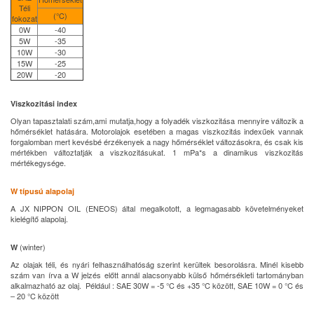
Téli
(°C)
fokozat
0W
-40
5W
-35
10W
-30
15W
-25
20W
-20
Viszkozitási index
Olyan tapasztalati szám,ami mutatja,hogy a folyadék viszkozitása mennyire változik a
hőmérséklet hatására. Motorolajok esetében a magas viszkozitás indexűek vannak
forgalomban mert kevésbé érzékenyek a nagy hőmérséklet változásokra, és csak kis
mértékben változtatják a viszkozitásukat. 1 mPa*s a dinamikus viszkozitás
mértékegysége.
W típusú alapolaj
A JX NIPPON OIL (ENEOS) által megalkotott, a legmagasabb követelményeket
kielégítő alapolaj.
(winter)
W
Az olajak téli, és nyári felhasználhatóság szerint kerültek besorolásra. Minél kisebb
szám van írva a W jelzés előtt annál alacsonyabb külső hőmérsékleti tartományban
alkalmazható az olaj. Például : SAE 30W = -5 °C és +35 °C között, SAE 10W = 0 °C és
– 20 °C között