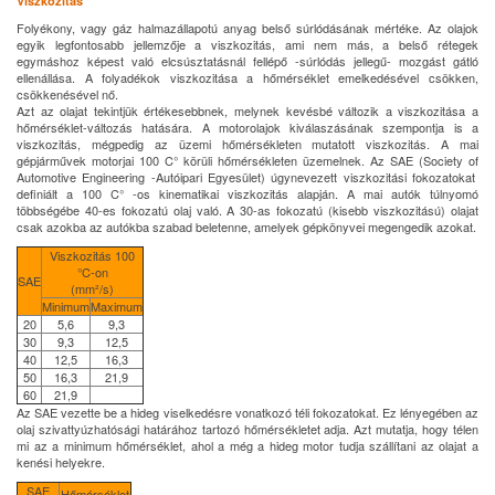
Viszkozitás
Folyékony, vagy gáz halmazállapotú anyag belső súrlódásának mértéke. Az olajok
egyik legfontosabb jellemzője a viszkozitás, ami nem más, a belső rétegek
egymáshoz képest való elcsúsztatásnál fellépő -súrlódás jellegű- mozgást gátló
ellenállása. A folyadékok viszkozitása a hőmérséklet emelkedésével csökken,
csökkenésével nő.
Azt az olajat tekintjük értékesebbnek, melynek kevésbé változik a viszkozitása a
hőmérséklet-változás hatására. A motorolajok kiválaszásának szempontja is a
viszkozitás, mégpedig az üzemi hőmérsékleten mutatott viszkozitás. A mai
gépjárművek motorjai 100 C° körüli hőmérsékleten üzemelnek. Az SAE (Society of
Automotive Engineering -Autóipari Egyesület) úgynevezett viszkozitási fokozatokat
definiált a 100 C° -os kinematikai viszkozitás alapján. A mai autók túlnyomó
többségébe 40-es fokozatú olaj való. A 30-as fokozatú (kisebb viszkozitású) olajat
csak azokba az autókba szabad beletenne, amelyek gépkönyvei megengedik azokat.
Viszkozitás 100
°C-on
SAE
(mm²/s)
Minimum
Maximum
20
5,6
9,3
30
9,3
12,5
40
12,5
16,3
50
16,3
21,9
60
21,9
Az SAE vezette be a hideg viselkedésre vonatkozó téli fokozatokat. Ez lényegében az
olaj szivattyúzhatósági határához tartozó hőmérsékletet adja. Azt mutatja, hogy télen
mi az a minimum hőmérséklet, ahol a még a hideg motor tudja szállítani az olajat a
kenési helyekre.
SAE
Hőmérséklet