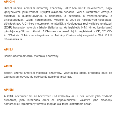
API CI-4
Diesel üzemű amerikai motorolaj szabvány. 2002-ben került bevezetésre, nagy
igénybevételű járművekhez. Nyújtott olajcsere periódus. Védi a
katalizátort. Javítja a
dugattyú, a dugattyúgyűrűk, a hengerek, a szelepek, a vezérműtengely, a
siklócsapágyak üzemi körülményeit. Megfelel a 2004-es károsanyag-kibocsátási
előírásoknak. A CI-4-es motorolajok fenntartják a kipufogógáz recirkulációs rendszert
(EGR) használó motorok várható élettartamát, és legfeljebb 0,5% tömeg kéntartalmú
gázolajjal együtt használható. A CI-4-nek megfelelő olajok megfelelnek a CD, CE, CF-
4, CG-4 és CH-4 szabványoknak is. Néhány CI-4-es olaj megfelel a CI-4 PLUS
előírásainak is.
API SJ
Benzin üzemű amerikai motorolaj szabvány.
API SL
Benzin üzemű amerikai motorolaj szabvány. Viszkozitás stabil, öregedés gátló és
üzemanyag fogyasztás csökkentő adalékot tartalmaz.
API SM
A 2004. november 30.-án bevezetett SM szabvány az SL-hez képest jobb oxidáció
ellenállást, jobb lerakódás elleni és kopásvédelmet, valamint jobb alacsony
hőmérsékleti teljesítményt követel meg az olaj teljes élettartama során.