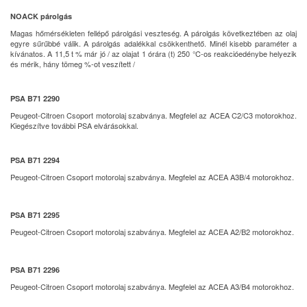
NOACK párolgás
Magas hőmérsékleten fellépő párolgási veszteség. A párolgás következtében az olaj
egyre sűrűbbé válik. A párolgás adalékkal csökkenthető. Minél kisebb paraméter a
kívánatos. A 11,5 t % már jó / az olajat 1 órára (t) 250 °C-os reakcióedénybe helyezik
és mérik, hány tömeg %-ot veszített /
PSA B71 2290
Peugeot-Citroen Csoport motorolaj szabványa. Megfelel az ACEA C2/C3 motorokhoz.
Kiegészítve további PSA elvárásokkal.
PSA B71 2294
Peugeot-Citroen Csoport motorolaj szabványa. Megfelel az ACEA A3B/4 motorokhoz.
PSA B71 2295
Peugeot-Citroen Csoport motorolaj szabványa. Megfelel az ACEA A2/B2 motorokhoz.
PSA B71 2296
Peugeot-Citroen Csoport motorolaj szabványa. Megfelel az ACEA A3/B4 motorokhoz.