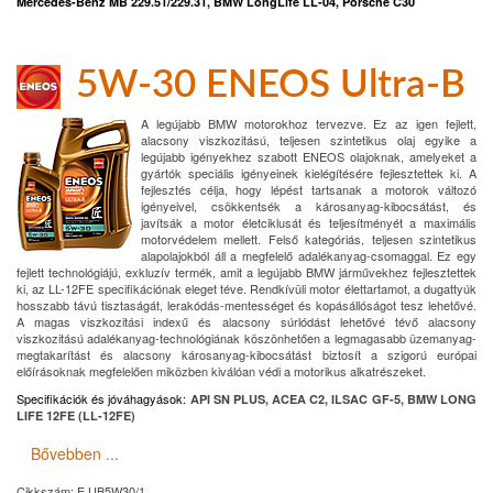
Mercedes-Benz MB 229.51/229.31, BMW LongLife LL-04, Porsche C30
5W-30 ENEOS Ultra-B
A legújabb BMW motorokhoz tervezve. Ez az igen fejlett,
alacsony viszkozitású, teljesen szintetikus olaj egyike a
legújabb igényekhez szabott ENEOS olajoknak, amelyeket a
gyártók speciális igényeinek kielégítésére fejlesztettek ki. A
fejlesztés célja, hogy lépést tartsanak a motorok változó
igényeivel, csökkentsék a károsanyag-kibocsátást, és
javítsák a motor életciklusát és teljesítményét a maximális
motorvédelem mellett. Felső kategóriás, teljesen szintetikus
alapolajokból áll a megfelelő adalékanyag-csomaggal. Ez egy
fejlett technológiájú, exkluzív termék, amit a legújabb BMW járművekhez fejlesztettek
ki, az LL-12FE specifikációnak eleget téve. Rendkívüli motor élettartamot, a dugattyúk
hosszabb távú tisztaságát, lerakódás-mentességet és kopásállóságot tesz lehetővé.
A magas viszkozitási indexű és alacsony súrlódást lehetővé tévő alacsony
viszkozitású adalékanyag-technológiának köszönhetően a legmagasabb üzemanyag-
megtakarítást és alacsony károsanyag-kibocsátást biztosít a szigorú európai
előírásoknak megfelelően miközben kiválóan védi a motorikus alkatrészeket.
Specifikációk és jóváhagyások
:
API SN PLUS, ACEA C2, ILSAC GF-5, BMW LONG
LIFE 12FE (LL-12FE)
Bővebben ...
Cikkszám:
E.UB5W30/1