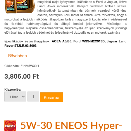
megfelelő olajat igényelnek, különösen a Ford, a Jaguar, illetve
Land Rover motoroknak. Kiterjedt védelmet biztosít széles
hőmérséklet- tartományban és bármely vezetési körülmény
esetén, bármilyen korú motor számára. Arra tervezték, hogy a
motorokat a legjobb működési állapotban tartsa, nagyszerű kopás elleni védelmével
és tisztítási hatékonyságával és átfogó kenési jellemzőivel. Minősége, a
hagyományos olajokkal összehasonlítva, túlszárnyalja az ipari szabványok jelenlegi
előírásait így a legjobb védelmet és teljesítményt biztosítja ezen motorok számára
Specifikációk és jóváhagyások
:
ACEA A5/B5, Ford WSS-M2C913D, Jaguar Land
Rover STJLR.03.5003
Bővebben ...
Cikkszám:
E.HM5W30/1
3,806.00 Ft
Kiszerelés:
5W-30 ENEOS Hyper-