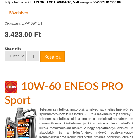
Teljesítmény szint:
API SN, ACEA A3/B4-16, Volkswagen VW 501.01/505.00
Bővebben ...
Cikkszám:
E.PP10W40/1
3,423.00 Ft
Kiszerelés:
10W-60 ENEOS PRO
Sport
Teljesen szintetikus motorolaj, amelyet nagy teljesítményű- és
sportmotorokhoz fejlesztették ki. Ez a maximális teljesítményű,
teljesen szintetikus olaj a motor csúcsteljesítményének és
nyomatékának kivételesen jó kihasználását teszi lehetővé
kiváló motorvédelem mellett. A nagy teljesítményű szintetikus
alapolajok és a teljesítményt növelő adalékanyagok
kombinációja erős kenőfilmet biztosít magas hőmérsékleten és