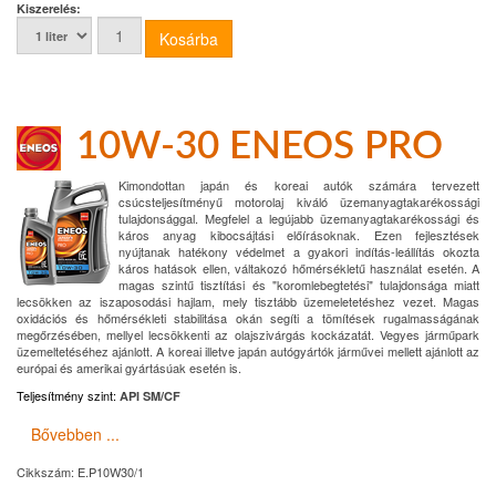
Kiszerelés:
10W-30 ENEOS PRO
Kimondottan japán és koreai autók számára tervezett
csúcsteljesítményű motorolaj kiváló üzemanyagtakarékossági
tulajdonsággal. Megfelel a legújabb üzemanyagtakarékossági és
káros anyag kibocsájtási előírásoknak. Ezen fejlesztések
nyújtanak hatékony védelmet a gyakori indítás-leállítás okozta
káros hatások ellen, váltakozó hőmérsékletű használat esetén. A
magas szintű tisztítási és "koromlebegtetési" tulajdonsága miatt
lecsökken az iszaposodási hajlam, mely tisztább üzemeletetéshez vezet. Magas
oxidációs és hőmérsékleti stabilitása okán segíti a tömítések rugalmasságának
megőrzésében, mellyel lecsökkenti az olajszivárgás kockázatát. Vegyes járműpark
üzemeltetéséhez ajánlott. A koreai illetve japán autógyártók járművei mellett ajánlott az
európai és amerikai gyártásúak esetén is.
Teljesítmény szint:
API SM/CF
Bővebben ...
Cikkszám:
E.P10W30/1