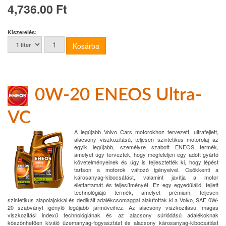
4,736.00 Ft
Kiszerelés:
0W-20 ENEOS Ultra-
VC
A legújabb Volvo Cars motorokhoz tervezett, ultrafejlett,
alacsony viszkozitású, teljesen szintetikus motorolaj az
egyik legújabb, személyre szabott ENEOS termék,
amelyet úgy terveztek, hogy megfeleljen egy adott gyártó
követelményeinek és úgy is fejlesztették ki, hogy lépést
tartson a motorok változó igényeivel. Csökkenti a
károsanyag-kibocsátást, valamint javítja a motor
élettartamát és teljesítményét. Ez egy egyedülálló, fejlett
technológiájú termék, amelyet prémium, teljesen
szintetikus alapolajokkal és dedikált adalékcsomaggal alakítottak ki a Volvo, SAE 0W-
20 szabványt igénylő legújabb járműveihez. Az alacsony viszkozitású, magas
viszkozitási indexű technológiának és az alacsony súrlódású adalékoknak
köszönhetően kiváló üzemanyag-fogyasztást és alacsony károsanyag-kibocsátást