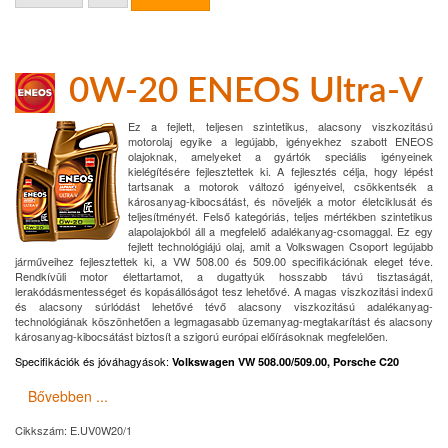
0W-20 ENEOS Ultra-V
Ez a fejlett, teljesen szintetikus, alacsony viszkozitású
motorolaj egyike a legújabb, igényekhez szabott ENEOS
olajoknak, amelyeket a gyártók speciális igényeinek
kielégítésére fejlesztettek ki. A fejlesztés célja, hogy lépést
tartsanak a motorok változó igényeivel, csökkentsék a
károsanyag-kibocsátást, és növeljék a motor életciklusát és
teljesítményét. Felső kategóriás, teljes mértékben szintetikus
alapolajokból áll a megfelelő adalékanyag-csomaggal. Ez egy
fejlett technológiájú olaj, amit a Volkswagen Csoport legújabb
járműveihez fejlesztettek ki, a VW 508.00 és 509.00 specifikációnak eleget téve.
Rendkívüli motor élettartamot, a dugattyúk hosszabb távú tisztaságát,
lerakódásmentességet és kopásállóságot tesz lehetővé. A magas viszkozitási indexű
és alacsony súrlódást lehetővé tévő alacsony viszkozitású adalékanyag-
technológiának köszönhetően a legmagasabb üzemanyag-megtakarítást és alacsony
károsanyag-kibocsátást biztosít a szigorú európai előírásoknak megfelelően.
Specifikációk és jóváhagyások
:
Volkswagen VW 508.00/509.00, Porsche C20
Bővebben ...
Cikkszám:
E.UV0W20/1