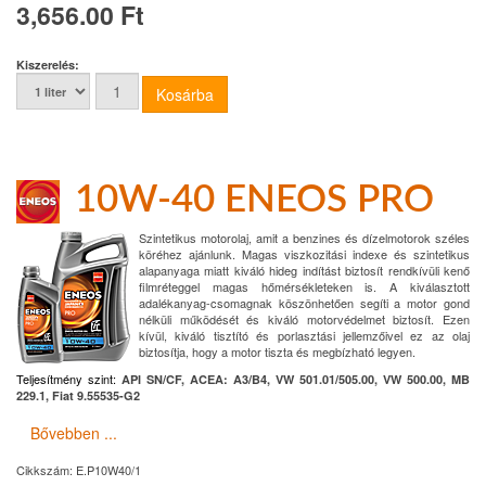
3,656.00 Ft
Kiszerelés:
10W-40 ENEOS PRO
Szintetikus motorolaj, amit a benzines és dízelmotorok széles
köréhez ajánlunk. Magas viszkozitási indexe és szintetikus
alapanyaga miatt kiváló hideg indítást biztosít rendkívüli kenő
filmréteggel magas hőmérsékleteken is. A kiválasztott
adalékanyag-csomagnak köszönhetően segíti a motor gond
nélküli működését és kiváló motorvédelmet biztosít. Ezen
kívül, kiváló tisztító és porlasztási jellemzőivel ez az olaj
biztosítja, hogy a motor tiszta és megbízható legyen.
Teljesítmény szint:
API SN/CF, ACEA: A3/B4, VW 501.01/505.00, VW 500.00, MB
229.1, Fiat 9.55535-G2
Bővebben ...
Cikkszám:
E.P10W40/1