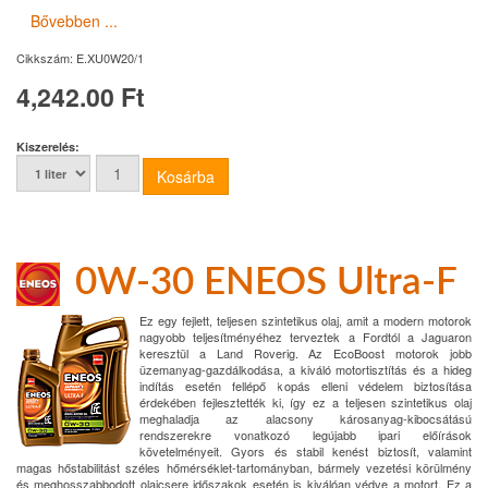
Bővebben ...
Cikkszám:
E.XU0W20/1
4,242.00 Ft
Kiszerelés:
0W-30 ENEOS Ultra-F
Ez egy fejlett, teljesen szintetikus olaj, amit a modern motorok
nagyobb teljesítményéhez terveztek a Fordtól a Jaguaron
keresztül a Land Roverig. Az EcoBoost motorok jobb
üzemanyag-gazdálkodása, a kiváló motortisztítás és a hideg
indítás esetén fellépő kopás elleni védelem biztosítása
érdekében fejlesztették ki, így ez a teljesen szintetikus olaj
meghaladja az alacsony károsanyag-kibocsátású
rendszerekre vonatkozó legújabb ipari előírások
követelményeit. Gyors és stabil kenést biztosít, valamint
magas hőstabilitást széles hőmérséklet-tartományban, bármely vezetési körülmény
és meghosszabbodott olajcsere időszakok esetén is kiválóan védve a motort. Ez a