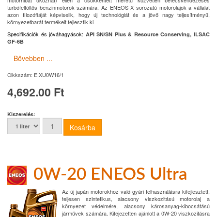
motorhibát okozhat) ellen a csökkentett méretű közvetlen befecskendezéses
turbófeltöltős benzinmotorok számára. Az ENEOS X sorozatú motorolajok a vállalat
azon filozófiáját képviselik, hogy új technológiát és a jövő nagy teljesítményű,
környezetbarát termékeit fejlesztik ki
Specifikációk és jóváhagyások
:
API SN/SN Plus & Resource Conserving, ILSAC
GF-6B
Bővebben ...
Cikkszám:
E.XU0W16/1
4,692.00 Ft
Kiszerelés:
0W-20 ENEOS Ultra
Az új japán motorokhoz való gyári felhasználásra kifejlesztett,
teljesen szintetikus, alacsony viszkozitású motorolaj a
környezet védelmére, alacsony károsanyag-kibocsátású
járművek számára. Kifejezetten ajánlott a 0W-20 viszkozitásra