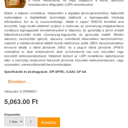
a motor élettartamát, és segít megelőzni a káros, alacsony
fordulatszámú előgyújtási (LSPI) eseményeket.
Ebben a teljesen szintetikus, kifejezetten a legújabb jármű-generációhoz fejlesztett
motorolajban a legfejlettebb technológia találkozik a legmagasabb minőségi
előírásokkal. Ezt az új, csúcsminőségű, „Made in Japan” ENEOS terméket arra
tervezték, hogy kiváló védelmet nyújtson a motornak, az üzemanyag-megtakarításra
vonatkozó legmagasabb követelményeket is teljesítse, és garantálja a jármű eredeti
teljesítményszintjét kiváló üzemanyag-fogyasztás és gyorsulás mellett. Minden
alacsony viszkozitást igénylő, alacsony széndioxid kibocsátású benzinmotorhoz,
valamint a hatótávnövelővel ellátott tisztán elektromos autók (BEV) benzinmotorjához
tervezve ideális a hibrid járművek (HEV) és a plug-in hibrid járművek (PHEV)
motorjához is, akár turbómotorról, akár szívómotorról van szó, közvetlen vagy
közvetett befecskendezéssel. Védelmet biztosít az LSPI rendellenes égésfolyamat
ellen a start/stop rendszerrel felszerelt járművek közvetlen befecskendezésű, nagy
nyomatékú, méretcsökkentett benzinmotorjában.
Specifikációk és jóváhagyások
:
API SP/RC, ILSAC GF-6A
Bővebben ...
Cikkszám:
E.XP0W20/1
5,063.00 Ft
Kiszerelés: