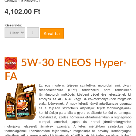
Cikkszám:
E.HB5W30/1
4,102.00 Ft
Kiszerelés:
5W-30 ENEOS Hyper-
FA
Ez egy modern, teljesen szintetikus motorolaj, amit olyan,
részecskeszűrő (DPF) rendszerrel nem rendelkező
járműmotorok működés közbeni védelmére fejlesztettek ki,
amelyek az ACEA A3 vagy B4 követelményeknek megfelelő
olajat igényelnek. A nagy teljesítményű adalékanyag csomag
és a teljesen szintetikus alapolajok fejlett technológiájának
kombinációja garantálja a gyors és állandó kenést és a magas
hőstabilitást, széles hőmérséklet-tartományban a legnagyobb
európai, amerikai, japán és koreai járműmotorgyártók
motorjaival felszerelt járművek számára. A teljes mértékben szintetikus olaj
technológiának köszönhetően teljesítménye meghaladja az ásványi kenőanyagok
teljesítményét a legnehezebb körülmények között is, és kivételes védelmet biztosít