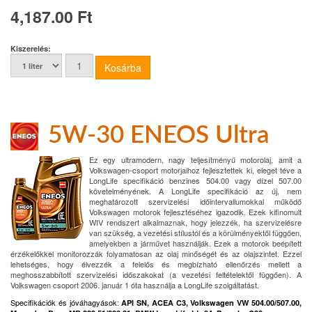
4,187.00 Ft
Kiszerelés:
5W-30 ENEOS Ultra
Ez egy ultramodern, nagy teljesítményű motorolaj, amit a
Volkswagen-csoport motorjaihoz fejlesztettek ki, eleget téve a
LongLife specifikáció benzines 504.00 vagy dízel 507.00
követelményének. A LongLife specifikáció az új, nem
meghatározott szervizelési időintervallumokkal működő
Volkswagen motorok fejlesztéséhez igazodik. Ezek kifinomult
WIV rendszert alkalmaznak, hogy jelezzék, ha szervizelésre
van szükség, a vezetési stílustól és a körülményektől függően,
amelyekben a járművet használják. Ezek a motorok beépített
érzékelőkkel monitorozzák folyamatosan az olaj minőségét és az olajszintet. Ezzel
lehetséges, hogy élvezzék a felelős és megbízható ellenőrzés mellett a
meghosszabbított szervizelési időszakokat (a vezetési feltételektől függően). A
Volkswagen csoport 2006. január 1 óta használja a LongLife szolgáltatást
.
Specifikációk és jóváhagyások
:
API SN, ACEA C3, Volkswagen VW 504.00/507.00,