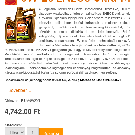
A legújabb Mercedes-Benz motorokhoz tervezve, fejlett,
alacsony viszkozitású, teljesen szintetikus ENEOS olaj, amely
a gyártók speciális igényeinek kielégítésére fejlesztettek ki. A
fejlesztés célja, hogy lépést tartsanak a motorok változó
igényeivel, csökkentsék a károsanyag-kibocsátást, és
növeljék a motor életciklusát és teljesítményét. Felső
kategóriás, teljesen szintetikus alapolajokból áll a megfelelő
adalékanyag-csomaggal. Ez egy fejlett technológiájú exkluzív
olaj, amit a Mercedes-Benz járművekhez fejlesztettek ki, a 0W-
20 viszkozitás és az MB 229.71 gépgyártói jóváhagyás követelményeinek eleget téve.
Rendkívüli motor élettartamot, a dugattyúk hosszabb távú tisztaságát,
lerakódásmentességet és kopásállóságot tesz lehetővé. A magas viszkozitási indexű
és alacsony súrlódást lehetővé tévő alacsony viszkozitású adalékanyag-
technológiának köszönhetően a legmagasabb üzemanyag-megtakarítást és alacsony
károsanyag-kibocsátást biztosít a szigorú európai előírásoknak megfelelően
.
Specifikációk és jóváhagyások
:
ACEA C5, API SP, Mercedes-Benz MB 229.71
Bővebben ...
Cikkszám:
E.UM0W20/1
4,742.00 Ft
Kiszerelés: