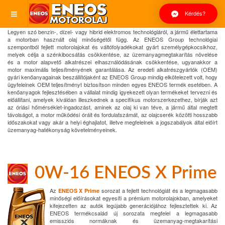
Kérdés?
Legyen szó benzin-, dízel- vagy hibrid elektromos technológiáról, a jármű élettartama
a motorban használt olaj minőségétől függ. Az ENEOS Group technológiai
szempontból fejlett motorolajokat és váltófolyadékokat gyárt személygépkocsikhoz,
melyek célja a szénkibocsátás csökkentése, az üzemanyagmegtakarítás növelése
és a motor alapvető alkatrészei elhasználódásának csökkentése, ugyanakkor a
motor maximális teljesítményének garantálása. Az eredeti alkatrészgyártók (OEM)
gyári kenőanyagainak beszállítójaként az ENEOS Group mindig elkötelezett volt, hogy
ügyfeleinek OEM teljesítményt biztosítson minden egyes ENEOS termék esetében. A
kenőanyagok fejlesztésében a vállalat mindig igyekezett olyan termékeket tervezni és
előállítani, amelyek kiválóan illeszkednek a specifikus motorszerkezethez, bírják azt
az óriási hőmérséklet-ingadozást, aminek az olaj ki van téve, a jármű által megtett
távolságot, a motor működési óráit és fordulatszámát, az olajcserék közötti hosszabb
időszakokat vagy akár a helyi éghajlatot, illetve megfelelnek a jogszabályok által előírt
üzemanyag-hatékonyság követelményeinek.
0W-16 ENEOS X Prime
Az
sorozat a fejlett technológiát és a legmagasabb
ENEOS X Prime
minőségi előírásokat egyesíti a prémium motorolajokban, amelyeket
kifejezetten az autók legújabb generációjához fejlesztettek ki. Az
ENEOS termékcsalád új sorozata megfelel a legmagasabb
emissziós normáknak és üzemanyag-megtakarítási