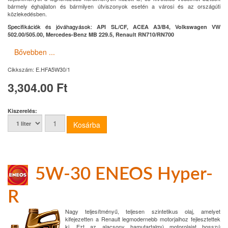
bármely éghajlaton és bármilyen útviszonyok esetén a városi és az országúti
közlekedésben.
Specifikációk és jóváhagyások
:
API SL/CF, ACEA A3/B4, Volkswagen VW
502.00/505.00, Mercedes-Benz MB 229.5, Renault RN710/RN700
Bővebben ...
Cikkszám:
E.HFA5W30/1
3,304.00 Ft
Kiszerelés:
5W-30 ENEOS Hyper-
R
Nagy teljesítményű, teljesen szintetikus olaj, amelyet
kifejezetten a Renault legmodernebb motorjaihoz fejlesztettek
ki. Ezt az alacsony hamutartalmú motorolajat hosszú