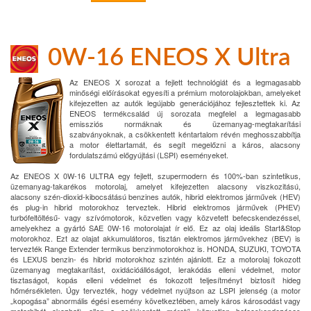
0W-16 ENEOS X Ultra
Az ENEOS X sorozat a fejlett technológiát és a legmagasabb
minőségi előírásokat egyesíti a prémium motorolajokban, amelyeket
kifejezetten az autók legújabb generációjához fejlesztettek ki. Az
ENEOS termékcsalád új sorozata megfelel a legmagasabb
emissziós normáknak és üzemanyag-megtakarítási
szabványoknak, a csökkentett kéntartalom révén meghosszabbítja
a motor élettartamát, és segít megelőzni a káros, alacsony
fordulatszámú előgyújtási (LSPI) eseményeket.
Az ENEOS X 0W-16 ULTRA egy fejlett, szupermodern és 100%-ban szintetikus,
üzemanyag-takarékos motorolaj, amelyet kifejezetten alacsony viszkozitású,
alacsony szén-dioxid-kibocsátású benzines autók, hibrid elektromos járművek (HEV)
és plug-in hibrid motorokhoz terveztek. Hibrid elektromos járművek (PHEV)
turbófeltöltésű- vagy szívómotorok, közvetlen vagy közvetett befecskendezéssel,
amelyekhez a gyártó SAE 0W-16 motorolajat ír elő. Ez az olaj ideális Start&Stop
motorokhoz. Ezt az olajat akkumulátoros, tisztán elektromos járművekhez (BEV) is
tervezték Range Extender termikus benzinmotorokhoz is. HONDA, SUZUKI, TOYOTA
és LEXUS benzin- és hibrid motorokhoz szintén ajánlott. Ez a motorolaj fokozott
üzemanyag megtakarítást, oxidációállóságot, lerakódás elleni védelmet, motor
tisztaságot, kopás elleni védelmet és fokozott teljesítményt biztosít hideg
hőmérsékleten. Úgy tervezték, hogy védelmet nyújtson az LSPI jelenség (a motor
„kopogása” abnormális égési esemény következtében, amely káros károsodást vagy