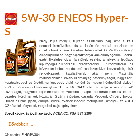
5W-30 ENEOS Hyper-
S
Nagy teljesítményű, teljesen szintetikus olaj, amit a PSA
csoport járműveihez és a japán és koreai benzines és
dízelmotorok széles köréhez fejlesztettek ki. Kiváló minőségű
alapolajokkal és nagy teljesítményű adalékanyagokkal készül,
ezért tökéletes olyan járművek esetén, amelyek a legújabb
kipufogógáz-ellenőrzési rendszerekkel, turbómotorral és
közvetlen befecskendezésű rendszerekkel felszereltek, akár
rendelkeznek katalizátorral, akár nem. Maximális
motorvédelmet, kiváló üzemanyag-hatékonyságot, nagyszerű
kopásállóságot és üledékmentességet, stabil kenést és magas hőstabilitást biztosít
széles hőmérséklet-tartományban. Ez a Mid-SAPS olaj biztosítja a motor kiváló
tisztaságát, nagyobb teljesítményét és védelmét magas hőmérsékleten és extrém
vezetési körülmények között is. Gyári minőséget garantál Peugeot, Citroën, Toyota,
Honda és más japán, európai, koreai gyártók modern motorjaihoz, amelyek az ACEA
C2 követelményeinek megfelelő olajat igényelnek.
Specifikációk és jóváhagyások
:
ACEA C2, PSA B71 2290
Bővebben ...
Cikkszám:
E.HS5W30/1