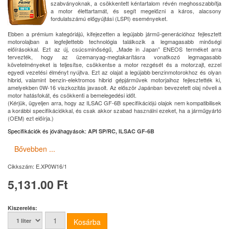
szabványoknak, a csökkentett kéntartalom révén meghosszabbítja
a motor élettartamát, és segít megelőzni a káros, alacsony
fordulatszámú előgyújtási (LSPI) eseményeket.
Ebben a prémium kategóriájú, kifejezetten a legújabb jármű-generációhoz fejlesztett
motorolajban a legfejlettebb technológia találkozik a legmagasabb minőségi
előírásokkal. Ezt az új, csúcsminőségű, „Made in Japan” ENEOS terméket arra
tervezték, hogy az üzemanyag-megtakarításra vonatkozó legmagasabb
követelményeket is teljesítse, csökkentse a motor rezgését és a motorzajt, ezzel
egyedi vezetési élményt nyújtva. Ezt az olajat a legújabb benzinmotorokhoz és olyan
hibrid, valamint benzin-elektromos hibrid gépjárművek motorjaihoz fejlesztették ki,
amelyekben 0W-16 viszkozitás javasolt. Az először Japánban bevezetett olaj növeli a
motor hatásfokát, és csökkenti a bemelegedési időt.
(Kérjük, ügyeljen arra, hogy az ILSAC GF-6B specifikációjú olajok nem kompatibilisek
a korábbi specifikációkkal, és csak akkor szabad használni ezeket, ha a járműgyártó
(OEM) ezt előírja.)
Specifikációk és jóváhagyások
:
API SP/RC, ILSAC GF-6B
Bővebben ...
Cikkszám:
E.XP0W16/1
5,131.00 Ft
Kiszerelés: