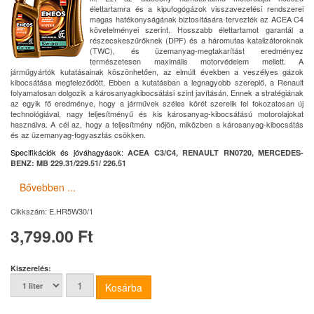
élettartamra és a kipufogógázok visszavezetési rendszerei
magas hatékonyságának biztosítására tervezték az ACEA C4
követelményei szerint. Hosszabb élettartamot garantál a
részecskeszűrőknek (DPF) és a háromutas katalizátoroknak
(TWC), és üzemanyag-megtakarítást eredményez
természetesen maximális motorvédelem mellett. A
járműgyártók kutatásainak köszönhetően, az elmúlt években a veszélyes gázok
kibocsátása megfeleződött. Ebben a kutatásban a legnagyobb szereplő, a Renault
folyamatosan dolgozik a károsanyagkibocsátási szint javításán. Ennek a stratégiának
az egyik fő eredménye, hogy a járművek széles körét szerelik fel fokozatosan új
technológiával, nagy teljesítményű és kis károsanyag-kibocsátású motorolajokat
használva. A cél az, hogy a teljesítmény nőjön, miközben a károsanyag-kibocsátás
és az üzemanyag-fogyasztás csökken.
Specifikációk és jóváhagyások
:
ACEA C3/C4, RENAULT RN0720, MERCEDES-
BENZ: MB 229.31/229.51/ 226.51
Bővebben ...
Cikkszám:
E.HR5W30/1
3,799.00 Ft
Kiszerelés: