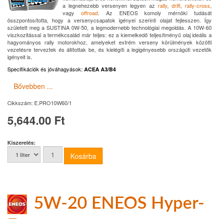
a legnehezebb versenyen legyen az
rally
,
drift
,
rally-cross
,
vagy
offroad
. Az ENEOS komoly mérnöki tudását
összpontosította, hogy a versenycsapatok igényei szerinti olajat fejlesszen. Így
született meg a SUSTINA 0W-50, a legmodernebb technológiai megoldás. A 10W-60
viszkozitással a termékcsalád már teljes: ez a kiemelkedő teljesítményű olaj ideális a
hagyományos rally motorokhoz, amelyeket extrém verseny körülmények közötti
vezetésre terveztek és állítottak be, és kielégíti a legigényesebb országúti vezetők
igényeit is.
Specifikációk és jóváhagyások
:
ACEA A3/B4
Bővebben ...
Cikkszám:
E.PRO10W60/1
5,644.00 Ft
Kiszerelés:
5W-20 ENEOS Hyper-