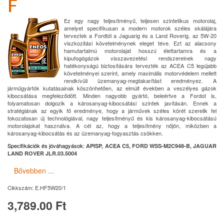
F
Ez egy nagy teljesítményű, teljesen szintetikus motorolaj,
amelyet specifikusan a modern motorok széles skálájára
terveztek a Fordtól a Jaguarig és a Land Roverig, az 5W-20
viszkozitási követelménynek eleget téve. Ezt az alacsony
hamutartalmú motorolajat hosszú élettartamra és a
kipufogógázok visszavezetési rendszereinek nagy
hatékonyságú biztosítására tervezték az ACEA C5 legújabb
követelményei szerint, amely maximális motorvédelem mellett
rendkívüli üzemanyag-megtakarítást eredményez. A
járműgyártók kutatásainak köszönhetően, az elmúlt években a veszélyes gázok
kibocsátása megfeleződött. Minden nagyobb gyártó, beleértve a Fordot is,
folyamatosan dolgozik a károsanyag-kibocsátási szintek javításán. Ennek a
stratégiának az egyik fő eredménye, hogy a járművek széles körét szerelik fel
fokozatosan új technológiával, nagy teljesítményű és kis károsanyag-kibocsátású
motorolajokat használva. A cél az, hogy a teljesítmény nőjön, miközben a
károsanyag-kibocsátás és az üzemanyag-fogyasztás csökken.
Specifikációk és jóváhagyások:
APISP, ACEA C5, FORD WSS-M2C948-B, JAGUAR
LAND ROVER JLR.03.5004
Bővebben ...
Cikkszám:
E.HF5W20/1
3,789.00 Ft