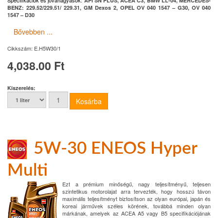
Specifikációk és jóváhagyások
:
API SN PLUS, ACEA C3, BMW LL-04, MERCEDES-
BENZ: 229.52/229.51/ 229.31, GM Dexos 2, OPEL OV 040 1547 – G30, OV 040
1547 – D30
Bővebben ...
Cikkszám:
E.H5W30/1
4,038.00 Ft
Kiszerelés:
5W-30 ENEOS Hyper
Multi
Ezt a prémium minőségű, nagy teljesítményű, teljesen
szintetikus motorolajat arra tervezték, hogy hosszú távon
maximális teljesítményt biztosítson az olyan európai, japán és
koreai járművek széles körének, továbbá minden olyan
márkának, amelyek az ACEA A5 vagy B5 specifikációjának