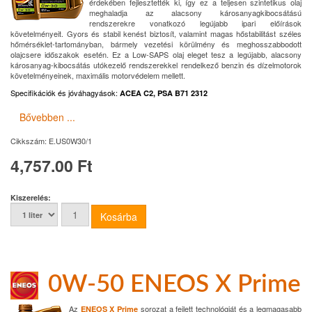
érdekében fejlesztették ki, így ez a teljesen szintetikus olaj
meghaladja az alacsony károsanyagkibocsátású
rendszerekre vonatkozó legújabb ipari előírások
követelményeit. Gyors és stabil kenést biztosít, valamint magas hőstabilitást széles
hőmérséklet-tartományban, bármely vezetési körülmény és meghosszabbodott
olajcsere időszakok esetén. Ez a Low-SAPS olaj eleget tesz a legújabb, alacsony
károsanyag-kibocsátás utókezelő rendszerekkel rendelkező benzin és dízelmotorok
követelményeinek, maximális motorvédelem mellett.
Specifikációk és jóváhagyások
:
ACEA C2, PSA B71 2312
Bővebben ...
Cikkszám:
E.US0W30/1
4,757.00 Ft
Kiszerelés:
0W-50 ENEOS X Prime
Az
sorozat a fejlett technológiát és a legmagasabb
ENEOS X Prime