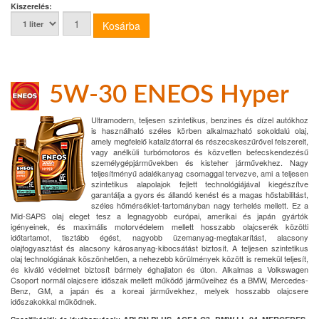
Kiszerelés:
5W-30 ENEOS Hyper
Ultramodern, teljesen szintetikus, benzines és dízel autókhoz
is használható széles körben alkalmazható sokoldalú olaj,
amely megfelelő katalizátorral és részecskeszűrővel felszerelt,
vagy anélküli turbómotoros és közvetlen befecskendezésű
személygépjárművekben és kisteher járművekhez. Nagy
teljesítményű adalékanyag csomaggal tervezve, ami a teljesen
szintetikus alapolajok fejlett technológiájával kiegészítve
garantálja a gyors és állandó kenést és a magas hőstabilitást,
széles hőmérséklet-tartományban nagy terhelés mellett. Ez a
Mid-SAPS olaj eleget tesz a legnagyobb európai, amerikai és japán gyártók
igényeinek, és maximális motorvédelem mellett hosszabb olajcserék közötti
időtartamot, tisztább égést, nagyobb üzemanyag-megtakarítást, alacsony
olajfogyasztást és alacsony károsanyag-kibocsátást biztosít. A teljesen szintetikus
olaj technológiának köszönhetően, a nehezebb körülmények között is remekül teljesít,
és kiváló védelmet biztosít bármely éghajlaton és úton. Alkalmas a Volkswagen
Csoport normál olajcsere időszak mellett működő járműveihez és a BMW, Mercedes-
Benz, GM, a japán és a koreai járművekhez, melyek hosszabb olajcsere
időszakokkal működnek.