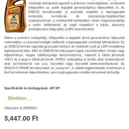
minőségi előírásokat egyesíti a prémium motorolajokban, amelyeket
kifejezetten az autók legújabb generációjához fejlesztettek ki. Az
ENEOS termékcsalád új sorozata megfelel a legmagasabb
emissziós normáknak és üzemanyag-megtakarítási
szabványoknak, a csökkentett kéntartalom révén meghosszabbítja
a motor élettartamát, és segít megelőzni a káros, alacsony
fordulatszámú előgyújtási (LSPI) eseményeket.
Ebben a prémium kategóriájú, kifejezetten a legújabb jármű-generációhoz fejlesztett
motorolajban a csúcstechnológia találkozik a legmagasabb minőségi előírásokkal. Ez
az ENEOS termék nagyobb gyorsulást biztosít, és védelmet nyújt az LSPI rendellenes
égésfolyamat ellen. Mint az ENEOS termékcsoport egyik csúcsterméke, minden nagy
teljesítményű, magas hatékonyságú benzinmotorhoz, valamint a hibrid járművek
(HEV) és a plug-in hibrid járművek (PHEV) motorjaihoz is kiváló, akár turbómotorról,
akár szívómotorról van szó, közvetlen vagy közvetett befecskendezéssel. Az
ENEOS X PRIME termékcsalád, az „aranyvér”, a vállalat legjelentősebb eredménye a
jövő termékeinek fejlesztésében, ami a legmagasabb vezetési kényelmet biztosítja.
Specifikációk és jóváhagyások
:
API SP
Bővebben ...
Cikkszám:
E.XP0W50/1
5,447.00 Ft