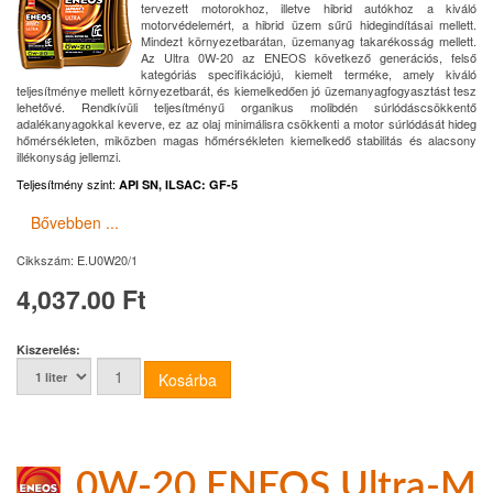
tervezett motorokhoz, illetve hibrid autókhoz a kiváló
motorvédelemért, a hibrid üzem sűrű hidegindításai mellett.
Mindezt környezetbarátan, üzemanyag takarékosság mellett.
Az Ultra 0W-20 az ENEOS következő generációs, felső
kategóriás specifikációjú, kiemelt terméke, amely kiváló
teljesítménye mellett környezetbarát, és kiemelkedően jó üzemanyagfogyasztást tesz
lehetővé. Rendkívüli teljesítményű organikus molibdén súrlódáscsökkentő
adalékanyagokkal keverve, ez az olaj minimálisra csökkenti a motor súrlódását hideg
hőmérsékleten, miközben magas hőmérsékleten kiemelkedő stabilitás és alacsony
illékonyság jellemzi.
Teljesítmény szint:
API SN, ILSAC: GF-5
Bővebben ...
Cikkszám:
E.U0W20/1
4,037.00 Ft
Kiszerelés:
0W-20 ENEOS Ultra-M