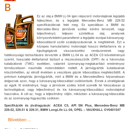
B
Ez az olaj a BMW LL-04 igen népszerű motorolajának legújabb
fejlesztése, és a legújabb Mercedes-Benz MB 229.52
specifikációknak felel meg. Ez speciálisan a BMW és
Mercedes-Benz járművek széles körére tervezett, nagy
teljesítményű, teljesen szintetikus olaj, amelynek
környezetvédelmi paraméterei a legújabb európai károsanyag-
kibocsátásról szóló szabályozásoknak is megfelelnek. Ezt a
közepes hamutartalmú motorolajat hosszú élettartamra és a
kipufogógázok visszavezetési rendszereinek nagy
hatékonyságú biztosítására tervezték a BMW LL-04 és az ACEA C3 követelményei
szerint, hosszabb élettartamot biztosít a részecskeszűrők (DPF) és a háromutas
katalizátorok (TWC) esetében, valamint üzemanyag-megtakarítást eredményez
természetesen maximális motorvédelem mellett. A járműgyártók kutatásainak
köszönhetően, az elmúlt években a veszélyes gázok kibocsátása megfeleződött. A
prémium kategóriás járműgyártók, mint a BMW és a MercedesBenz folyamatosan
dolgoznak azon, hogy a károsanyag-kibocsátást csökkentsék. Ennek a stratégiának
az egyik fő eredménye, hogy a járművek széles körét szerelik fel fokozatosan új
technológiával, nagy teljesítményű és kis károsanyag-kibocsátású motorolajokat
használva. A cél az, hogy a teljesítmény nőjön, miközben a károsanyag-kibocsátás
és az üzemanyag-fogyasztás csökken.
Specifikációk és jóváhagyások:
ACEA C3, API SN Plus, Mercedes-Benz MB
229.52, 229.51 & 229.31, BMW LongLife LL-04, OPEL – VAUXHALL OV0401547
Bővebben ...