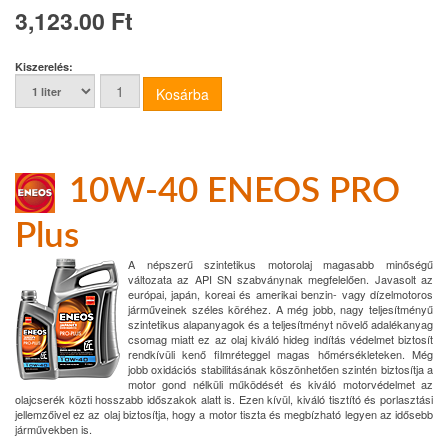
3,123.00 Ft
Kiszerelés:
10W-40 ENEOS PRO
Plus
A népszerű szintetikus motorolaj magasabb minőségű
változata az API SN szabványnak megfelelően. Javasolt az
európai, japán, koreai és amerikai benzin- vagy dízelmotoros
járműveinek széles köréhez. A még jobb, nagy teljesítményű
szintetikus alapanyagok és a teljesítményt növelő adalékanyag
csomag miatt ez az olaj kiváló hideg indítás védelmet biztosít
rendkívüli kenő filmréteggel magas hőmérsékleteken. Még
jobb oxidációs stabilitásának köszönhetően szintén biztosítja a
motor gond nélküli működését és kiváló motorvédelmet az
olajcserék közti hosszabb időszakok alatt is. Ezen kívül, kiváló tisztító és porlasztási
jellemzőivel ez az olaj biztosítja, hogy a motor tiszta és megbízható legyen az idősebb
járművekben is.