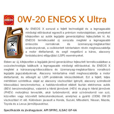
0W-20 ENEOS X Ultra
Az ENEOS X sorozat a fejlett technológiát és a legmagasabb
minőségi előírásokat egyesíti a prémium motorolajokban, amelyeket
kifejezetten az autók legújabb generációjához fejlesztettek ki. Az
ENEOS termékcsalád új sorozata megfelel a legmagasabb
emissziós normáknak és üzemanyag-megtakarítási
szabványoknak, a csökkentett kéntartalom révén meghosszabbítja
a motor élettartamát, és segít megelőzni a káros, alacsony
fordulatszámú előgyújtási (LSPI) eseményeket.
Ebben az új, kifejezetten a legújabb jármű-generációhoz fejlesztett termékcsaládban a
csúcstechnológia találkozik a legmagasabb minőségi előírásokkal. Az ENEOS X
megfelel a károsanyag-kibocsátásra és üzemanyag-megtakarításra vonatkozó
legújabb jogszabályoknak. Alacsony kéntartalma miatt meghosszabbítja a motor
élettartamát, és elősegíti az LSPI problémák kiküszöbölését. Ezt a fejlett, teljes
mértékben szintetikus olajat az alacsony viszkozitást igénylő, alacsony széndioxid
kibocsátású benzinmotorhoz, a hatótávnövelővel ellátott tisztán elektromos autók
(BEV) benzinmotorjához, valamint a hibrid járművek (HEV) és plug-in hibrid járművek
(PHEV) motorjához tervezték, akár turbómotorról, akár szívómotorról van szó,
közvetlen vagy közvetett befecskendezéssel, amelyhez a gyártó (OEM) 0W-20
viszkozitást írt elő. Különösen javasolt a Honda, Suzuki, Mitsubishi, Nissan, Mazda,
Toyota és a Lexus járműtípusokhoz.
Specifikációk és jóváhagyások
:
API SP/RC, ILSAC GF-6A