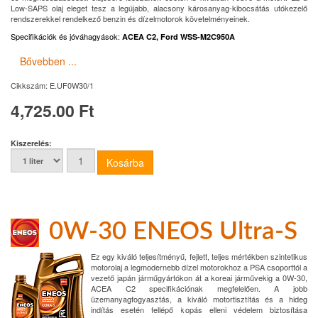
Low-SAPS olaj eleget tesz a legújabb, alacsony károsanyag-kibocsátás utókezelő
rendszerekkel rendelkező benzin és dízelmotorok követelményeinek.
Specifikációk és jóváhagyások
:
ACEA C2, Ford WSS-M2C950A
Bővebben ...
Cikkszám:
E.UF0W30/1
4,725.00 Ft
Kiszerelés:
0W-30 ENEOS Ultra-S
Ez egy kiváló teljesítményű, fejlett, teljes mértékben szintetikus
motorolaj a legmodernebb dízel motorokhoz a PSA csoporttól a
vezető japán járműgyártókon át a koreai járművekig a 0W-30,
ACEA C2 specifikációnak megfelelően. A jobb
üzemanyagfogyasztás, a kiváló motortisztítás és a hideg
indítás esetén fellépő kopás elleni védelem biztosítása