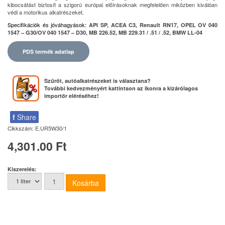
kibocsátást biztosít a szigorú európai előírásoknak megfelelően miközben kiválóan
védi a motorikus alkatrészeket.
Specifikációk és jóváhagyások
:
API SP, ACEA C3, Renault RN17, OPEL OV 040
1547 – G30/OV 040 1547 – D30, MB 226.52, MB 229.31 / .51 / .52, BMW LL-04
PDS termék adatlap
Szűrőt, autóalkatrészeket is választana?
További kedvezményért kattintson az ikonra a kizárólagos
importőr eléréséhez!
f
Share
Cikkszám:
E.UR5W30/1
4,301.00 Ft
Kiszerelés: