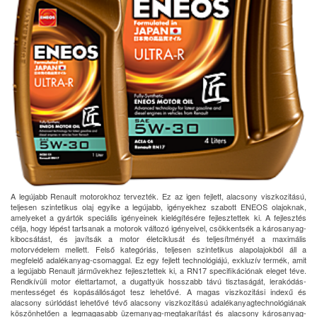
A legújabb Renault motorokhoz tervezték. Ez az igen fejlett, alacsony viszkozitású,
teljesen szintetikus olaj egyike a legújabb, igényekhez szabott ENEOS olajoknak,
amelyeket a gyártók speciális igényeinek kielégítésére fejlesztettek ki. A fejlesztés
célja, hogy lépést tartsanak a motorok változó igényeivel, csökkentsék a károsanyag-
kibocsátást, és javítsák a motor életciklusát és teljesítményét a maximális
motorvédelem mellett. Felső kategóriás, teljesen szintetikus alapolajokból áll a
megfelelő adalékanyag-csomaggal. Ez egy fejlett technológiájú, exkluzív termék, amit
a legújabb Renault járművekhez fejlesztettek ki, a RN17 specifikációnak eleget téve.
Rendkívüli motor élettartamot, a dugattyúk hosszabb távú tisztaságát, lerakódás-
mentességet és kopásállóságot tesz lehetővé. A magas viszkozitási indexű és
alacsony súrlódást lehetővé tévő alacsony viszkozitású adalékanyagtechnológiának
köszönhetően a legmagasabb üzemanyag-megtakarítást és alacsony károsanyag-