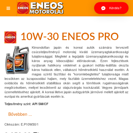
Kérdés?
10W-30 ENEOS PRO
Kimondottan japán és koreai autók számára tervezett
csúcsteljesítményű motorolaj kiváló üzemanyagtakarékossági
tulajdonsággal. Megfelel a legújabb üzemanyagtakarékossági és
káros anyag kibocsájtási előírásoknak. Ezen fejlesztések
nyújtanak hatékony védelmet a gyakori indítás-leállítás okozta
káros hatások ellen, váltakozó hőmérsékletű használat esetén. A
magas szintű tisztítási és "koromlebegtetési" tulajdonsága miatt
lecsökken az iszaposodási hajlam, mely tisztább üzemeletetéshez vezet. Magas
oxidációs és hőmérsékleti stabilitása okán segíti a tömítések rugalmasságának
megőrzésében, mellyel lecsökkenti az olajszivárgás kockázatát. Vegyes járműpark
üzemeltetéséhez ajánlott. A koreai illetve japán autógyártók járművei mellett ajánlott az
európai és amerikai gyártásúak esetén is.
Teljesítmény szint:
API SM/CF
Bővebben ...
Cikkszám:
E.P10W30/1