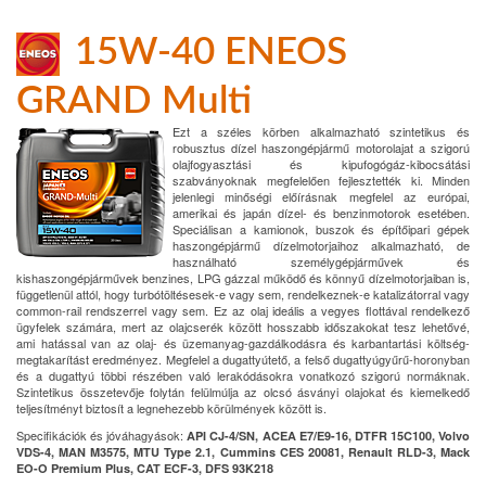
15W-40 ENEOS
GRAND Multi
Ezt a széles körben alkalmazható szintetikus és
robusztus dízel haszongépjármű motorolajat a szigorú
olajfogyasztási és kipufogógáz-kibocsátási
szabványoknak megfelelően fejlesztették ki. Minden
jelenlegi minőségi előírásnak megfelel az európai,
amerikai és japán dízel- és benzinmotorok esetében.
Speciálisan a kamionok, buszok és építőipari gépek
haszongépjármű dízelmotorjaihoz alkalmazható, de
használható személygépjárművek és
kishaszongépjárművek benzines, LPG gázzal működő és könnyű dízelmotorjaiban is,
függetlenül attól, hogy turbótöltésesek-e vagy sem, rendelkeznek-e katalizátorral vagy
common-rail rendszerrel vagy sem. Ez az olaj ideális a vegyes flottával rendelkező
ügyfelek számára, mert az olajcserék között hosszabb időszakokat tesz lehetővé,
ami hatással van az olaj- és üzemanyag-gazdálkodásra és karbantartási költség-
megtakarítást eredményez. Megfelel a dugattyútető, a felső dugattyúgyűrű-horonyban
és a dugattyú többi részében való lerakódásokra vonatkozó szigorú normáknak.
Szintetikus összetevője folytán felülmúlja az olcsó ásványi olajokat és kiemelkedő
teljesítményt biztosít a legnehezebb körülmények között is.
Specifikációk és jóváhagyások:
API CJ-4/SN, ACEA E7/E9-16, DTFR 15C100, Volvo
VDS-4, MAN M3575, MTU Type 2.1, Cummins CES 20081, Renault RLD-3, Mack
EO-O Premium Plus, CAT ECF-3, DFS 93K218