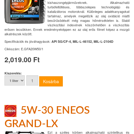
kishaszongépjárműveknek. Alkalmazható
turbófeltöltéses, többszelepes technológiájú és
katalizátoros motoroknál. Különleges adalékanyagokat
tartalmaz, amelyek megelőzik az olaj oxidáció miatti
besűrűsödését még magas hőmérsékleten is. Stabil
viszkozitási indexének köszönhetően a viszkozitás
erősen lecsökken. Ennek eredményeképpen ez az olaj erős filmet képez a mozgó
alkatrészek között.
Specifikációk és jóváhagyások:
API SG/CF-4, MIL-L-46152, MIL-L-2104D
Cikkszám:
E.GFA20W50/1
2,019.00 Ft
Kiszerelés:
5W-30 ENEOS
GRAND-LX
Ezt a széles körben alkalmazható szintetikus és