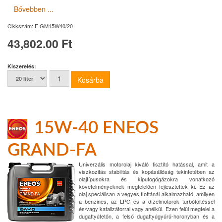
Bővebben ...
Cikkszám:
E.GM15W40/20
43,802.00 Ft
Kiszerelés:
15W-40 ENEOS
GRAND-FA
Univerzális motorolaj kiváló tisztító hatással, amit a
viszkozitás stabilitás és kopásállóság tekintetében az
olajtípusokra és kipufogógázokra vonatkozó
követelményeknek megfelelően fejlesztettek ki. Ez az
olaj speciálisan a vegyes flottánál alkalmazható, amilyen
a benzines, az LPG és a dízelmotorok turbótöltéssel
és/vagy katalizátorral vagy anélkül. Ezen felül megfelel a
dugattyútetőn, a felső dugattyúgyűrű-horonyban és a