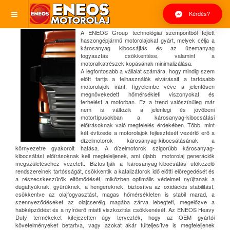
Kérdés?
A ENEOS Group technológiai szempontból fejlett
haszongépjármű motorolajokat gyárt, melyek célja a
károsanyag kibocsájtás és az üzemanyag
fogyasztás csökkentése, valamint a
motoralkatrészek kopásának minimalizálása.
A legfontosabb a vállalat számára, hogy mindig szem
előtt tartja a felhasználók elvárásait a tartósabb
motorolajok iránt, figyelembe véve a jelentősen
megnövekedett hőmérsékleti viszonyokat és
terhelést a motorban. Ez a trend valószínűleg már
nem is változik a jelenlegi és jövőbeni
motortípusokban a károsanyag-kibocsátási
előírásoknak való megfelelés érdekében. Több, mint
két évtizede a motorolajok fejlesztését vezérlő erő a
dízelmotorok károsanyag-kibocsátásának a
környezetre gyakorolt hatása. A dízelmotorok szigorúbb károsanyag-
kibocsátási előírásoknak kell megfeleljenek, ami újabb motorolaj generációk
megszületéséhez vezetett. Biztosítják a károsanyag-kibocsátás utókezelő
rendszereinek tartósságát, csökkentik a katalizátorok idő előtti elöregedését és
a részecskeszűrők eltömődését, miközben optimális védelmet nyújtanak a
dugattyúknak, gyűrűknek, a hengereknek, biztosítva az oxidációs stabilitást,
csökkentve az olajfogyasztást, magas hőmérsékleten is stabil marad, a
szennyeződéseket az olajcseréig magába zárva lebegteti, megelőzve a
habképződést és a nyíróerő miatti viszkozitás csökkenését. Az ENEOS Heavy
Duty termékeket kifejezetten úgy tervezték, hogy az OEM gyártói
követelményeket betartva, vagy azokat akár túlteljesítve is megfeleljenek