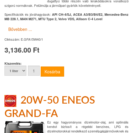
dugattyú többi részén való lerakódásokra vonatkozó
szigorú normáknak. Felülmúlja a járműipari gyártók követelményeit.
Specifikációk és jóváhagyások:
API CH-4/SJ, ACEA A3/B3/B4/E2, Mercedes-Benz
MB 228.1, MAN M271, MTU Type 2, Volvo VDS, Allison C-4 Level
Bővebben ...
Cikkszám:
E.GFA15W40/1
3,136.00 Ft
Kiszerelés:
20W-50 ENEOS
GRAND-FA
Ez egy hagyományos dízelmotor-olaj, ami optimális
kenést biztosít a régebbi benzines, LPG és
dízelmotorokkal rendelkező személygépjárműveknek és