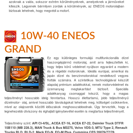
azoknak a valós, sokszor extrém körülményeknek, amelyeknek a járműveket
kiteszik. Legyenek bármilyen zordak a körülmények, az ENEOS motorolajban
biztosak lehetnek, hogy megvédi a motort.
10W-40 ENEOS
GRAND
Ez egy különleges formulájú multifunkcionális dízel
haszongépjármű motorolaj, amit arra fejlesztettek ki,
hogy teljes körű védelmet nyújtson egyaránt a modern
és a régebbi motoroknak. Ideális európai, amerikai és
japán dízel és benzinmotorokkal rendelkező vegyes
flották számára. A szintetikus technológiával készült
alapolaj prémium adalékokkal, remek motorvédelmet és
üzemanyag megtakarítást biztosít. Speciális
adalékanyag csomaggal készül, hogy a magas
teljesítményt hosszabb ideig fenntartsa. Hosszú élettartamú, jobb teljesítményű
dízelmotor- olaj, amivel hosszabb távolságokat tehetnek meg, költséget csökkentve,
mivel az olajcserék közötti időszakok meghosszabbodnak. Úgy tervezték, hogy a
legnehezebb útviszony és éghajlati igénybevétel esetén is megtartsa teljesítményét.
Teljesítmény szint:
API CI-4/SL, ACEA E7-16, ACEA E7-22, Daimler Truck DTFR
15B110 (MB 228.3), MAN Truck & Bus M3275, Volvo VDS-3, MTU Type 2, Renault
Trucks RLD, RLD-2, Mack EO-N, EO-M Plus, Cummins CES 20076/77/78,