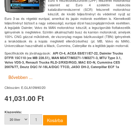
Euro 4 részecskeszűrővel (DPF) felszerelt motorokhoz
valamint az Euro 4 szelektív redukciós
katalizátorrendszerrel (SCR) felszerelt motorokhoz
készült, de kiváló teljesítményt és védelmet nyújt az
Euro 3-as és régebbi európai, amerikai és japán motorok esetében is. Kiemelkedő
teljesítményt biztosít a nagy sebességű, európai dízel haszongépjárművek esetében.
A legújabb Daimler, Volvo és MAN motorokhoz készült, a legszigorúbb flottakezelők
igényeinek is megfelelve. Szintén alkalmazható busz és kamion motoroknál, amelyek
100% CNG gázzal működnek, de viszonylag magas bázikusságot (TBN) igényelnek
a lerakódások és a kopás megfelelő ellenőrzéséhez (pl. MB, Volvo és MAN).
Univerzálisan használható a Mack, Cummins, Caterpillar és a legtöbb japán motornál.
Specifikációk és jóváhagyások:
API CI-4, ACEA E8/E11/E7-22, Daimler Trucks
DTFR 15C110 (ex MB 228.51), MAN M3477/M3271-1/M3271-3, MTU Type 3.1,
Volvo VDS-3, Renault Trucks RLD-2/RXD/RGD, MAC EO-N, Cummins CES
20076/77, Deutz DQC IV-18LA/DQC TTCD, JASO DH-2, Caterpillar ECF 1a
Bővebben ...
Cikkszám:
E.GLA10W40/20
41,031.00 Ft
Kiszerelés: