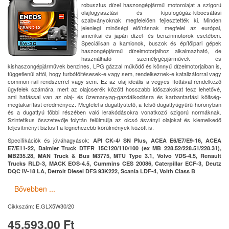
robusztus dízel haszongépjármű motorolajat a szigorú
olajfogyasztási és kipufogógáz-kibocsátási
szabványoknak megfelelően fejlesztették ki. Minden
jelenlegi minőségi előírásnak megfelel az európai,
amerikai és japán dízel- és benzinmotorok esetében.
Speciálisan a kamionok, buszok és építőipari gépek
haszongépjármű dízelmotorjaihoz alkalmazható, de
használható személygépjárművek és
kishaszongépjárművek benzines, LPG gázzal működő és könnyű dízelmotorjaiban is,
függetlenül attól, hogy turbótöltésesek-e vagy sem, rendelkeznek-e katalizátorral vagy
common-rail rendszerrel vagy sem. Ez az olaj ideális a vegyes flottával rendelkező
ügyfelek számára, mert az olajcserék között hosszabb időszakokat tesz lehetővé,
ami hatással van az olaj- és üzemanyag-gazdálkodásra és karbantartási költség-
megtakarítást eredményez. Megfelel a dugattyútető, a felső dugattyúgyűrű-horonyban
és a dugattyú többi részében való lerakódásokra vonatkozó szigorú normáknak.
Szintetikus összetevője folytán felülmúlja az olcsó ásványi olajokat és kiemelkedő
teljesítményt biztosít a legnehezebb körülmények között is.
Specifikációk és jóváhagyások:
API CK-4/ SN Plus, ACEA E6/E7/E9-16, ACEA
E7/E11-22, Daimler Truck DTFR 15C120/110/100 (ex MB 228.52/228.51/228.31),
MB235.28, MAN Truck & Bus M3775, MTU Type 3.1, Volvo VDS-4.5, Renault
Trucks RLD-3, MACK EOS-4.5, Cummins CES 20086, Caterpillar ECF-3, Deutz
DQC IV-18 LA, Detroit Diesel DFS 93K222, Scania LDF-4, Voith Class B
Bővebben ...
Cikkszám:
E.GLX5W30/20
45,593.00 Ft