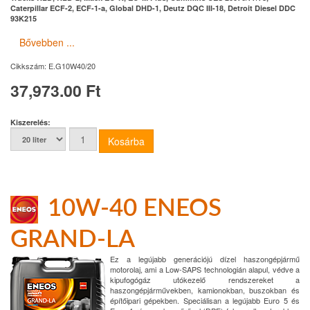
Caterpillar ECF-2, ECF-1-a, Global DHD-1, Deutz DQC III-18, Detroit Diesel DDC
93K215
Bővebben ...
Cikkszám:
E.G10W40/20
37,973.00 Ft
Kiszerelés:
10W-40 ENEOS
GRAND-LA
Ez a legújabb generációjú dízel haszongépjármű
motorolaj, ami a Low-SAPS technologián alapul, védve a
kipufogógáz utókezelő rendszereket a
haszongépjárművekben, kamionokban, buszokban és
építőipari gépekben. Speciálisan a legújabb Euro 5 és