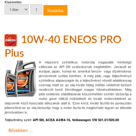
Kiszerelés:
10W-40 ENEOS PRO
Plus
A népszerű szintetikus motorolaj magasabb minőségű
változata az API SN szabványnak megfelelően. Javasolt az
európai, japán, koreai és amerikai benzin- vagy dízelmotoros
járműveinek széles köréhez. A még jobb, nagy teljesítményű
szintetikus alapanyagok és a teljesítményt növelő adalékanyag
csomag miatt ez az olaj kiváló hideg indítás védelmet biztosít
rendkívüli kenő filmréteggel magas hőmérsékleteken. Még
jobb oxidációs stabilitásának köszönhetően szintén biztosítja a
motor gond nélküli működését és kiváló motorvédelmet az
olajcserék közti hosszabb időszakok alatt is. Ezen kívül, kiváló tisztító és porlasztási
jellemzőivel ez az olaj biztosítja, hogy a motor tiszta és megbízható legyen az idősebb
járművekben is.
Teljesítmény szint:
API SN, ACEA A3/B4-16, Volkswagen VW 501.01/505.00
Bővebben ...