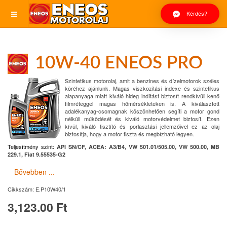
Kérdés?
10W-40 ENEOS PRO
Szintetikus motorolaj, amit a benzines és dízelmotorok széles
köréhez ajánlunk. Magas viszkozitási indexe és szintetikus
alapanyaga miatt kiváló hideg indítást biztosít rendkívüli kenő
filmréteggel magas hőmérsékleteken is. A kiválasztott
adalékanyag-csomagnak köszönhetően segíti a motor gond
nélküli működését és kiváló motorvédelmet biztosít. Ezen
kívül, kiváló tisztító és porlasztási jellemzőivel ez az olaj
biztosítja, hogy a motor tiszta és megbízható legyen.
Teljesítmény szint:
API SN/CF, ACEA: A3/B4, VW 501.01/505.00, VW 500.00, MB
229.1, Fiat 9.55535-G2
Bővebben ...
Cikkszám:
E.P10W40/1
3,123.00 Ft