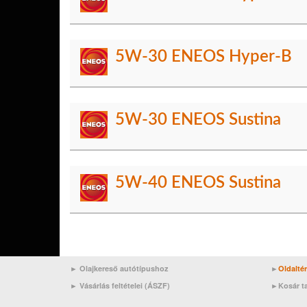
5W-30 ENEOS Hyper-B
5W-30 ENEOS Sustina
5W-40 ENEOS Sustina
► Olajkereső autótípushoz
►
Oldalté
►
Vásárlás feltételei (ÁSZF)
►
Kosár t