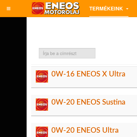
TERMÉKEINK
Írja
be
a
címrészt
0W-16 ENEOS X Ultra
0W-20 ENEOS Sustina
0W-20 ENEOS Ultra