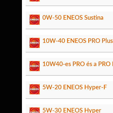
0W-50 ENEOS Sustina
10W-40 ENEOS PRO Plus
10W40-es PRO és a PRO P
5W-20 ENEOS Hyper-F
5W-30 ENEOS Hyper