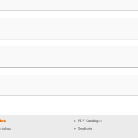
rkép
► PDF Katalógus
artalma
►
Segítség