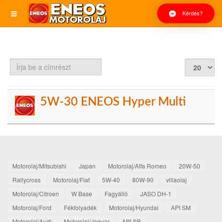
Kérdés?
Írja
Tételek
be
#
a
címrészt
5W-30 ENEOS Hyper Multi
Motorolaj/Mitsubishi
Japan
Motorolaj/Alfa Romeo
20W-50
Rallycross
Motorolaj/Fiat
5W-40
80W-90
villaolaj
Motorolaj/Citroen
W Base
Fagyálló
JASO DH-1
Motorolaj/Ford
Fékfolyadék
Motorolaj/Hyundai
API SM
Motorolaj/Audi
Motorolaj/Jaguar
API SP