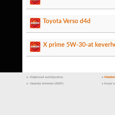
Toyota Verso d4d
X prime 5W-30-at keverh
► Olajkereső autótípushoz
►
Oldalté
►
Vásárlás feltételei (ÁSZF)
►
Kosár t