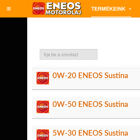
TERMÉKEINK
Írja
be
a
címrészt
0W-20 ENEOS Sustina
0W-50 ENEOS Sustina
5W-30 ENEOS Sustina