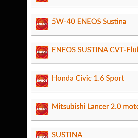
5W-40 ENEOS Sustina
ENEOS SUSTINA CVT-Flu
Honda Civic 1.6 Sport
Mitsubishi Lancer 2.0 mot
SUSTINA