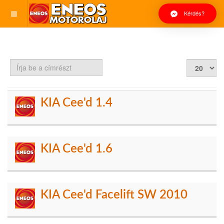
Kérdés?
Írja
Tételek
be
#
a
címrészt
KIA Cee'd 1.4
KIA Cee'd 1.6
KIA Cee'd Facelift SW 2010