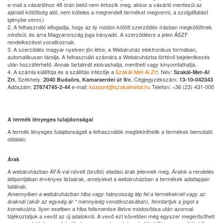
e-mail a vásárlóhoz 48 órán belül nem érkezik meg, akkor a vásárló mentesül az
ajánlati kötöttség alól, nem köteles a megrendelt terméket megvenni, a szolgáltatást
igénybe venni.)
2. A felhasználó elfogadja, hogy az ily módon kötött szerződés írásban megkötöttnek
minősül, és arra Magyarország joga irányadó. A szerződésre a jelen ÁSZF
rendelkezései vonatkoznak.
3. A szerződés magyar nyelven jön létre, a Webáruház elektronikus formában,
automatikusan tárolja. A felhasználó számára a Webáruházba történő bejelentkezés
után hozzáférhető. Annak tartalmát elolvashatja, mentheti vagy kinyomtathatja.
4. A számla kiállítója és a szállítás intézője a
Szakál-Met-Al Zrt
. Név:
Szakál-Met-Al
Székhely:
Cégjegyzékszám:
Zrt.
2040 Budaörs, Kamaraerdei út 9/c.
13-10-042343
Adószám:
e-mail:
kozpont@szakalmetal.hu
Telefon: +36 (23) 431-000
27874745-2-44
A termék lényeges tulajdonságai
A termék lényeges tulajdonságait a felhasználók megtekinthetik a termékek bemutató
oldalain.
Árak
A webáruházban ÁFÁ-val növelt (bruttó) eladási árak jelennek meg. Áraink a rendelés
időpontjában érvényes listaárak, amelyeket a webáruházban a termékek adatlapjain
találnak.
Amennyiben a webáruházban hiba vagy hiányosság lép fel a termékeknél vagy az
áraknál (akár az egység ár * mennyiség vonatkozásában), fenntartjuk a jogot a
Ilyen esetben a hiba felismerése illetve módosítása után azonnal
korrekcióra.
tájékoztatjuk a vevőt az új adatokról. A vevő ezt követően még egyszer megerősítheti