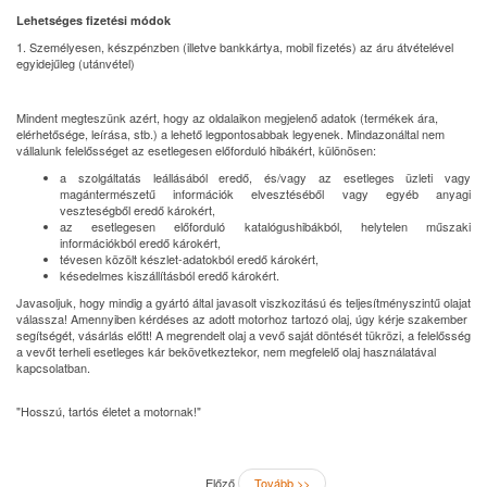
Lehetséges fizetési módok
1. Személyesen, készpénzben (illetve bankkártya, mobil fizetés) az áru átvételével
egyidejűleg (utánvétel)
Mindent megteszünk azért, hogy az oldalaikon megjelenő adatok (termékek ára,
elérhetősége, leírása, stb.) a lehető legpontosabbak legyenek. Mindazonáltal nem
vállalunk felelősséget az esetlegesen előforduló hibákért, különösen:
a szolgáltatás leállásából eredő, és/vagy az esetleges üzleti vagy
magántermészetű információk elvesztéséből vagy egyéb anyagi
veszteségből eredő károkért,
az esetlegesen előforduló katalógushibákból, helytelen műszaki
információkból eredő károkért,
tévesen közölt készlet-adatokból eredő károkért,
késedelmes kiszállításból eredő károkért.
Javasoljuk, hogy mindig a gyártó által javasolt viszkozitású és teljesítményszintű olajat
válassza! Amennyiben kérdéses az adott motorhoz tartozó olaj, úgy kérje szakember
segítségét, vásárlás előtt! A megrendelt olaj a vevő saját döntését tükrözi, a felelősség
a vevőt terheli esetleges kár bekövetkeztekor, nem megfelelő olaj használatával
kapcsolatban.
"Hosszú, tartós életet a motornak!"
Előző
Tovább >>