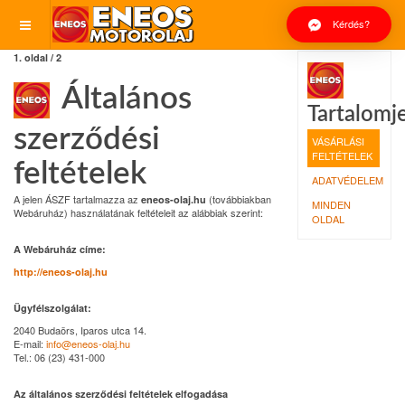
Kérdés?
1. oldal / 2
Általános
Tartalomj
szerződési
VÁSÁRLÁSI
FELTÉTELEK
feltételek
ADATVÉDELEM
A jelen ÁSZF tartalmazza az
(továbbiakban
eneos-olaj.hu
MINDEN
Webáruház) használatának feltételeit az alábbiak szerint:
OLDAL
A Webáruház címe:
http://eneos-olaj.hu
Ügyfélszolgálat:
2040 Budaörs, Iparos utca 14.
E-mail:
info@eneos-olaj.hu
Tel.: 06 (23) 431-000
Az általános szerződési feltételek elfogadása