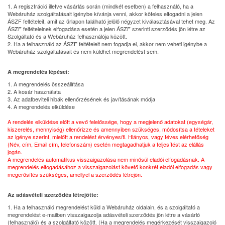
1. A regisztráció illetve vásárlás során (mindkét esetben) a felhasználó, ha a
Webáruház szolgáltatásait igénybe kívánja venni, akkor köteles elfogadni a jelen
ÁSZF feltételeit, amit az űrlapon található jelölő négyzet kiválasztásával tehet meg. Az
ÁSZF feltételeinek elfogadása esetén a jelen ÁSZF szerinti szerződés jön létre az
Szolgáltató és a Webáruház felhasználója között.
2. Ha a felhasználó az ÁSZF feltételeit nem fogadja el, akkor nem veheti igénybe a
Webáruház szolgáltatásait és nem küldhet megrendelést sem.
A megrendelés lépései:
1. A megrendelés összeállítása
2. A kosár használata
3. Az adatbeviteli hibák ellenőrzésének és javításának módja
4. A megrendelés elküldése
A rendelés elküldése előtt a vevő felelőssége, hogy a megjelenő adatokat (egységár,
kiszerelés, mennyiség) ellenőrizze és amennyiben szükséges, módosítsa a tételeket
az igénye szerint, mielőtt a rendelést érvényesíti. Hiányos, vagy téves elérhetőség
(Név, cím, Email cím, telefonszám) esetén megtagadhatjuk a teljesítést az elállás
jogán.
A megrendelés automatikus visszaigazolása nem minősül eladói elfogadásnak. A
megrendelés elfogadásához a visszaigazolást követő konkrét eladói elfogadás vagy
megerősítés szükséges, amellyel a szerződés létrejön.
Az adásvételi szerződés létrejötte:
1. Ha a felhasználó megrendelést küld a Webáruház oldalain, és a szolgáltató a
megrendelést e-mailben visszaigazolja adásvételi szerződés jön létre a vásárló
(felhasználó) és a szolgáltató között. (Ha a megrendelés megérkezését visszaigazoló