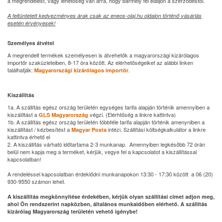
a megrendelést, vagy lehetőség van arra, hogy bármely fél elálljon a szerződéstől.
A feltüntetett kedvezményes árak csak az eneos-olaj.hu oldalon történő vásárlás
esetén érvényesek!
Személyes átvétel
A megrendelt termékek személyesen is átvehetők a magyarországi kizárólagos
importőr szaküzleteiben, 8-17 óra között. Az elérhetőségeiket az alábbi linken
találhatják:
.
Magyarországi kizárólagos importőr
Kiszállítás
1a. A szállítás egész ország területén egységes tarifa alapján történik amennyiben a
kiszálíltást a
végzi. (Elérhtőség a linkre kattintva)
GLS Magyarország
1b. A szállítás egész ország területén többféle tarifa alapján történik amenyniben a
kiszállítást / kézbesítést a
intézi. Szállítási költségkalkulátor a linkre
Magyar Posta
kattintva érhető el
2. A kiszállítás várható időtartama 2-3 munkanap. Amennyiben legkésőbb 72 órán
belül nem kapja meg a terméket, kérjük, vegye fel a kapcsolatot a kiszállítással
kapcsolatban!
A rendeléssel kapcsolatban érdeklődni munkanapokon 13:30 - 17:30 között a 06 (20)
930-9550 számon lehet.
A kiszállítás megkönnyítése érdekében, kérjük olyan szállítási címet adjon meg,
ahol Ön rendszerint napközben, általános munkaidőben elérhető. A szállítás
kizárólag Magyarország területén vehető igénybe!