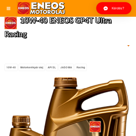
Kérdés?
10W-40 ENEOS GP4T Ultra
Racing
10W-40
Motorkerékpár olaj
API SL
JASO MA
Racing