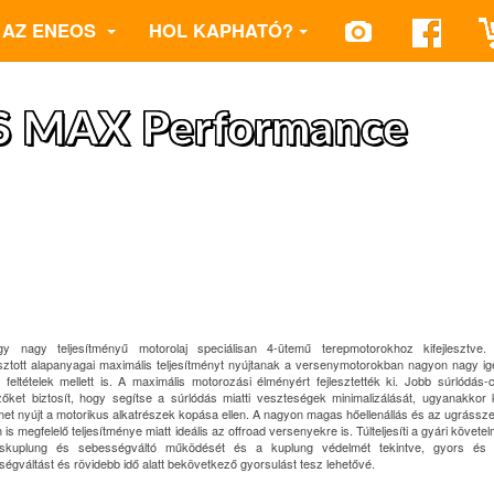
AZ ENEOS
HOL KAPHATÓ?
 MAX Performance
y nagy teljesítményű motorolaj speciálisan 4-ütemű terepmotorokhoz kifejlesztve
sztott alapanyagai maximális teljesítményt nyújtanak a versenymotorokban nagyon nagy ig
ő feltételek mellett is. A maximális motorozási élményért fejlesztették ki. Jobb súrlódás-
mzőket biztosít, hogy segítse a súrlódás miatti veszteségek minimalizálását, ugyanakkor
et nyújt a motorikus alkatrészek kopása ellen. A nagyon magas hőellenállás és az ugrássze
 is megfelelő teljesítménye miatt ideális az offroad versenyekre is. Túlteljesíti a gyári követ
skuplung és sebességváltó működését és a kuplung védelmét tekintve, gyors és 
égváltást és rövidebb idő alatt bekövetkező gyorsulást tesz lehetővé.