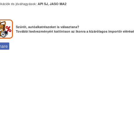
fikációk és jóváhagyások:
API SJ, JASO MA2
Szűrőt, autóalkatrészeket is választana?
További kedvezményért kattintson az ikonra a kizárólagos importőr elérés
hare