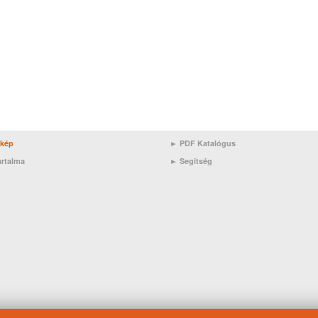
rkép
► PDF Katalógus
artalma
►
Segítség