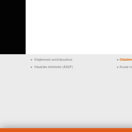
► Olajkereső autótípushoz
►
Oldalté
►
Vásárlás feltételei (ÁSZF)
►
Kosár t