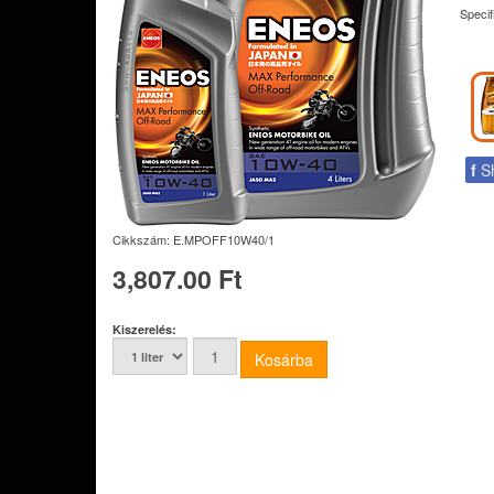
Speci
f
S
Cikkszám:
E.MPOFF10W40/1
3,807.00 Ft
Kiszerelés: