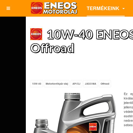
TERMÉKEINK
10W-40 ENEOS
Offroad
10W-40
Motorkerékpár olaj
API SJ
JASO MA
Offroad
Ez eg
kivála
jelent
jelle
védelm
esetén
nedve
sebess