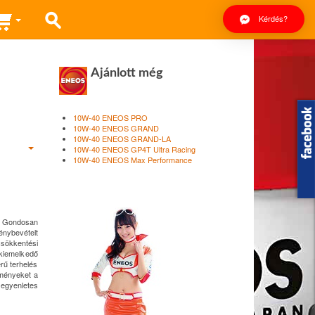
Kérdés?
Ajánlott még
10W-40 ENEOS PRO
10W-40 ENEOS GRAND
10W-40 ENEOS GRAND-LA
10W-40 ENEOS GP4T Ultra Racing
10W-40 ENEOS Max Performance
. Gondosan
énybevételt
csökkentési
 kiemelkedő
rű terhelés
elményeket a
egyenletes