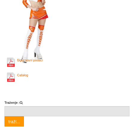
Sigurnosni podaci
Catalog
Traženje :
traži...