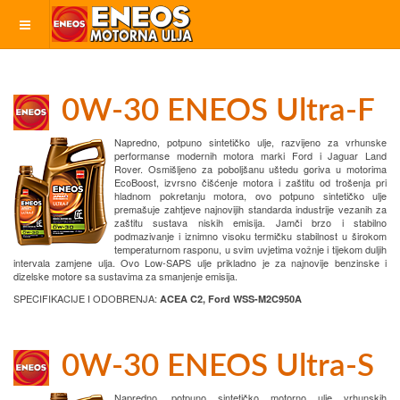
0W-30 ENEOS Ultra-F
Napredno, potpuno sintetičko ulje, razvijeno za vrhunske
performanse modernih motora marki Ford i Jaguar Land
Rover. Osmišljeno za poboljšanu uštedu goriva u motorima
EcoBoost, izvrsno čišćenje motora i zaštitu od trošenja pri
hladnom pokretanju motora, ovo potpuno sintetičko ulje
premašuje zahtjeve najnovijih standarda industrije vezanih za
zaštitu sustava niskih emisija. Jamči brzo i stabilno
podmazivanje i iznimno visoku termičku stabilnost u širokom
temperaturnom rasponu, u svim uvjetima vožnje i tijekom duljih
intervala zamjene ulja. Ovo Low-SAPS ulje prikladno je za najnovije benzinske i
dizelske motore sa sustavima za smanjenje emisija.
SPECIFIKACIJE I ODOBRENJA:
ACEA C2, Ford WSS-M2C950A
0W-30 ENEOS Ultra-S
Napredno, potpuno sintetičko motorno ulje vrhunskih