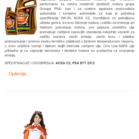
performansi za većinu modernih dizelskih motora grupe
Groupe PSA, kao i za vodeće japanske proizvođače
automobila i korejske automobile za koje je potrebna
specifikacija 0W-30, ACEA C2. Osmišljeno za poboljšanu
uštedu goriva, izvrsno čišćenje motora i zaštitu od trošenja pri
hladnom pokretanju motora, ovo potpuno sintetičko ulje
premašuje zahtjeve najnovijih standarda industrije vezanih za
zaštitu sustava niskih emisija. Jamči brzo i stabilno
podmazivanje i iznimno visoku termičku stabilnost u širokom temperaturnom rasponu,
u svim uvjetima vožnje i tijekom duljih intervala zamjene ulja. Ovo Low-SAPS ulje
prikladno je za najnovije benzinske i dizelske motore sa sustavima za smanjenje
emisija.
SPECIFIKACIJE I ODOBRENJA:
ACEA C2, PSA B71 2312
Opširnije...