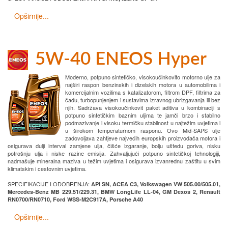
Opširnije...
5W-40 ENEOS Hyper
Moderno, potpuno sintetičko, visokoučinkovito motorno ulje za
najširi raspon benzinskih i dizelskih motora u automobilima i
komercijalnim vozilima s katalizatorom, filtrom DPF, filtrima za
čađu, turbopunjenjem i sustavima izravnog ubrizgavanja ili bez
njih. Sadržava visokoučinkovit paket aditiva u kombinaciji s
potpuno sintetičkim baznim uljima te jamči brzo i stabilno
podmazivanje i visoku termičku stabilnost u najtežim uvjetima i
u širokom temperaturnom rasponu. Ovo Mid-SAPS ulje
zadovoljava zahtjeve najvećih europskih proizvođača motora i
osigurava dulji interval zamjene ulja, čišće izgaranje, bolju uštedu goriva, nisku
potrošnju ulja i niske razine emisija. Zahvaljujući potpuno sintetičkoj tehnologiji,
nadmašuje mineralna maziva u težim uvjetima i osigurava izvanrednu zaštitu u svim
klimatskim i cestovnim uvjetima.
SPECIFIKACIJE I ODOBRENJA:
API SN, ACEA C3, Volkswagen VW 505.00/505.01,
Mercedes-Benz MB 229.51/229.31, BMW LongLife LL-04, GM Dexos 2, Renault
RN0700/RN0710, Ford WSS-M2C917A, Porsche A40
Opširnije...