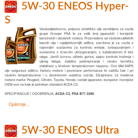
5W-30 ENEOS Hyper-
S
Visokodjelotvorno, potpuno sintetičko ulje osmišljeno za vozila
grupe Groupe PSA te za velik broj japanskih i korejskih
benzinskih i dizelskih motora. Proizvedeno od visokokvalitetnih
baznih ulja i najdjelotvornijih aditiva, savršeno je za vozila s
najnovijim sustavima za kontrolu emisije, turbopunjenjem i
sustavima s izravnim ubrizgavanjem, s katalizatorom ili bez
njega. Jamči izvrsnu uštedu goriva, sjajnu kontrolu trošenja i
uljnog taloga, stabilno podmazivanje i visoku termičku
stabilnost u širokom temperaturnom rasponu. Ovo Mid-SAPS
ulje osigurava odličnu čistoću motora i povećane performanse te zaštitu čak i pri
visokim temperaturama i u ekstremnim uvjetima vožnje. Dizajnirano za moderne
motore marke Peugeot, Citroën, Toyota, Honda i ostale japanske, europske i korejske
OEM-ove za koje je potreban standard ACEA C2.
SPECIFIKACIJE I ODOBRENJA:
ACEA C2, PSA B71 2290
Opširnije...
5W-30 ENEOS Ultra