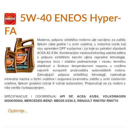
5W-40 ENEOS Hyper-
FA
Moderno, potpuno sintetičko motorno ulje razvijeno za zaštitu
tijekom cijele godine i u svim uvjetima, u motorima vozila koji
nisu opremljeni DPF sustavima i za koje su potrebni standardi
ACEA A3 ili B4. Kombinacijom visokoučinkovitog paketa aditiva
s potpuno sintetičkim baznim uljima napredne tehnologije,
osigurava brzo i stabilno podmazivanje i visoku termičku
stabilnost u širokom temperaturnom rasponu u vozilima
najvećih europskih proizvođača automobilskih motora.
Zahvaljujući potpuno sintetičkoj tehnologiji, nadmašuje
mineralna maziva u težim uvjetima i osigurava izvanrednu zaštitu u svim cestovnim
uvjetima, tijekom gradske vožnje ili vožnje autocestom. Preporučuje se za motore s
više ventila i turbopunjenjem.
SPECIFIKACIJE I ODOBRENJA:
API SP, ACEA A3/B4, VOLKSWAGEN
50200/50500, MERCEDES-BENZ: MB229.3/226.5, RENAULT RN0700/ RN0710
Opširnije...