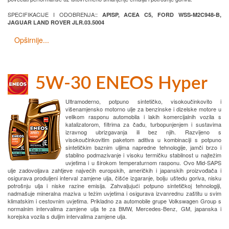
SPECIFIKACIJE I ODOBRENJA:
:
APISP, ACEA C5, FORD WSS-M2C948-B,
JAGUAR LAND ROVER JLR.03.5004
Opširnije...
5W-30 ENEOS Hyper
Ultramoderno, potpuno sintetičko, visokoučinkovito i
višenamjensko motorno ulje za benzinske i dizelske motore u
velikom rasponu automobila i lakih komercijalnih vozila s
katalizatorom, filtrima za čađu, turbopunjenjem i sustavima
izravnog ubrizgavanja ili bez njih. Razvijeno s
visokoučinkovitim paketom aditiva u kombinaciji s potpuno
sintetičkim baznim uljima napredne tehnologije, jamči brzo i
stabilno podmazivanje i visoku termičku stabilnost u najtežim
uvjetima i u širokom temperaturnom rasponu. Ovo Mid-SAPS
ulje zadovoljava zahtjeve najvećih europskih, američkih i japanskih proizvođača i
osigurava produljeni interval zamjene ulja, čišće izgaranje, bolju uštedu goriva, nisku
potrošnju ulja i niske razine emisija. Zahvaljujući potpuno sintetičkoj tehnologiji,
nadmašuje mineralna maziva u težim uvjetima i osigurava izvanrednu zaštitu u svim
klimatskim i cestovnim uvjetima. Prikladno za automobile grupe Volkswagen Group s
normalnim intervalima zamjene ulja te za BMW, Mercedes-Benz, GM, japanska i
korejska vozila s duljim intervalima zamjene ulja.