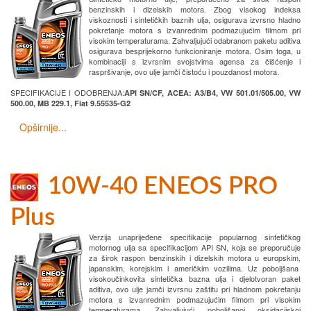
benzinskih i dizelskih motora. Zbog visokog indeksa
viskoznosti i sintetičkih baznih ulja, osigurava izvrsno hladno
pokretanje motora s izvanrednim podmazujućim filmom pri
visokim temperaturama. Zahvaljujući odabranom paketu aditiva
osigurava besprijekorno funkcioniranje motora. Osim toga, u
kombinaciji s izvrsnim svojstvima agensa za čišćenje i
raspršivanje, ovo ulje jamči čistoću i pouzdanost motora.
SPECIFIKACIJE I ODOBRENJA:
API SN/CF, ACEA: A3/B4, VW 501.01/505.00, VW
500.00, MB 229.1, Fiat 9.55535-G2
Opširnije...
10W-40 ENEOS PRO
Plus
Verzija unaprijeđene specifikacije popularnog sintetičkog
motornog ulja sa specifikacijom API SN, koja se preporučuje
za širok raspon benzinskih i dizelskih motora u europskim,
japanskim, korejskim i američkim vozilima. Uz poboljšana
visokoučinkovita sintetička bazna ulja i djelotvoran paket
aditiva, ovo ulje jamči izvrsnu zaštitu pri hladnom pokretanju
motora s izvanrednim podmazujućim filmom pri visokim
temperaturama. Zahvaljujući poboljšanoj oksidacijskoj