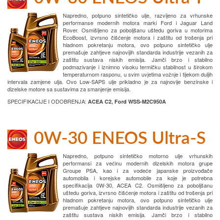
Napredno, potpuno sintetičko ulje, razvijeno za vrhunske
performanse modernih motora marki Ford i Jaguar Land
Rover. Osmišljeno za poboljšanu uštedu goriva u motorima
EcoBoost, izvrsno čišćenje motora i zaštitu od trošenja pri
hladnom pokretanju motora, ovo potpuno sintetičko ulje
premašuje zahtjeve najnovijih standarda industrije vezanih za
zaštitu sustava niskih emisija. Jamči brzo i stabilno
podmazivanje i iznimno visoku termičku stabilnost u širokom
temperaturnom rasponu, u svim uvjetima vožnje i tijekom duljih
intervala zamjene ulja. Ovo Low-SAPS ulje prikladno je za najnovije benzinske i
dizelske motore sa sustavima za smanjenje emisija.
SPECIFIKACIJE I ODOBRENJA:
ACEA C2, Ford WSS-M2C950A
0W-30 ENEOS Ultra-S
Napredno, potpuno sintetičko motorno ulje vrhunskih
performansi za većinu modernih dizelskih motora grupe
Groupe PSA, kao i za vodeće japanske proizvođače
automobila i korejske automobile za koje je potrebna
specifikacija 0W-30, ACEA C2. Osmišljeno za poboljšanu
uštedu goriva, izvrsno čišćenje motora i zaštitu od trošenja pri
hladnom pokretanju motora, ovo potpuno sintetičko ulje
premašuje zahtjeve najnovijih standarda industrije vezanih za
zaštitu sustava niskih emisija. Jamči brzo i stabilno