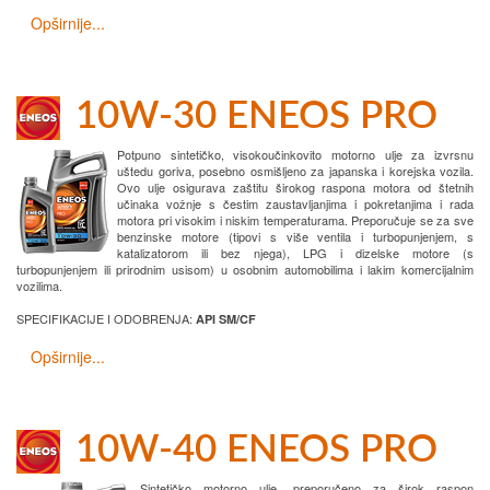
Opširnije...
10W-30 ENEOS PRO
Potpuno sintetičko, visokoučinkovito motorno ulje za izvrsnu
uštedu goriva, posebno osmišljeno za japanska i korejska vozila.
Ovo ulje osigurava zaštitu širokog raspona motora od štetnih
učinaka vožnje s čestim zaustavljanjima i pokretanjima i rada
motora pri visokim i niskim temperaturama. Preporučuje se za sve
benzinske motore (tipovi s više ventila i turbopunjenjem, s
katalizatorom ili bez njega), LPG i dizelske motore (s
turbopunjenjem ili prirodnim usisom) u osobnim automobilima i lakim komercijalnim
vozilima.
SPECIFIKACIJE I ODOBRENJA:
API SM/CF
Opširnije...
10W-40 ENEOS PRO
Sintetičko motorno ulje, preporučeno za širok raspon