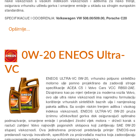
niske viskoznosti s visokim indeksom viskoznosti i aditivima za nisko trenje,
osigurava vrhunsku uštedu goriva i smanjene emisije u skladu sa strogim europskim
standardima.
SPECIFIKACIJE I ODOBRENJA:
Volkswagen VW 508.00/509.00, Porsche C20
Opširnije...
0W-20 ENEOS Ultra-
VC
ENEOS ULTRA-VC 0W-20, vrhunsko potpuno sintetičko
motorno ulje pomno projektirano da zadovolji stroge
specifikacije ACEA C5 i Volvo Cars VCC RBS0-2AE.
Dizajnirano kao po mjeri rješenje za moderna vozila Volvo,
ovo ulje ultra niske viskoznosti ima naprednu formulaciju
korištenje vrhunskih sintetičkih baznih ulja i namjenskog
paketa aditiva. Sa svojim niskim trenjem aditiva i visokog
indeksa viskoznosti, ENEOS ULTRA-VC 0W-20 pruža
iznimnu učinkovitost goriva dok osiguravajući optimalno
podmazivanje, smanjene emisije i produljeni životni vijek motora – držeći korak s
rastući zahtjevi Volvo najnovijih pogonskih sklopova koji zahtijevaju SAE 0W-20
stupanj viskoznosti. Ova jedinstvena proizvod predstavlja primjer ENEOS-ove
predanosti razvoju inovativnih, specifičnih za proizvođača maziva koja zadovoljavaju
najsuvremenije potrebe modernog automobilskog inženjerstva