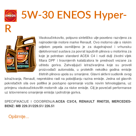
5W-30 ENEOS Hyper-
R
Visokoučinkovito, potpuno sintetičko ulje posebno razvijeno za
najmodernije motore marke Renault. Ovo motorno ulje s niskim
udjelom pepela osmišljeno je za dugotrajnost i vrhunsku
djelotvornost sustava za povrat ispušnih plinova u motorima za
koje je potreban standard ACEA C4 i nudi dulji životni vijek
filtara DPF i trosmjernih katalizatora te prednosti vezane za
uštedu goriva. Zahvaljujući istraživanjima koje su proveli
proizvođači automobila, u proteklih nekoliko godina emisije
štetnih plinova upola su smanjene. Glavni aktivni sudionik ovog
istraživanja, Renault, neprekidno radi na poboljšanju razina emisije. Jedna od glavnih
pokretačkih sila ove politike je postupno opremanje vozila novim tehnologijama, uz
primjenu visokoučinkovitih motornih ulja za niske emisije. Cilj je povećati performanse
uz istovremeno smanjenje emisija i potrošnje goriva.
SPECIFIKACIJE I ODOBRENJA:
ACEA C3/C4, RENAULT RN0720, MERCEDES-
BENZ: MB 229.31/229.51/ 226.51
Opširnije...