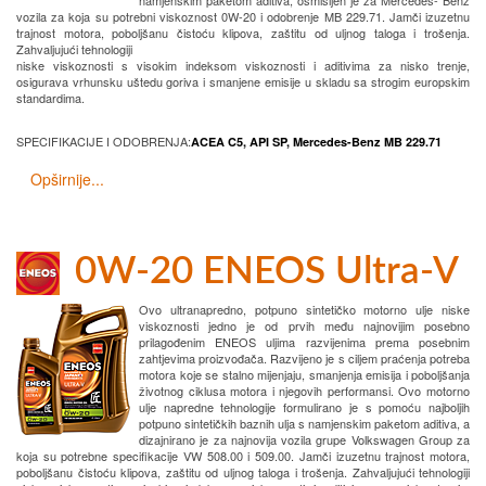
namjenskim paketom aditiva, osmišljen je za Mercedes- Benz
vozila za koja su potrebni viskoznost 0W-20 i odobrenje MB 229.71. Jamči izuzetnu
trajnost motora, poboljšanu čistoću klipova, zaštitu od uljnog taloga i trošenja.
Zahvaljujući tehnologiji
niske viskoznosti s visokim indeksom viskoznosti i aditivima za nisko trenje,
osigurava vrhunsku uštedu goriva i smanjene emisije u skladu sa strogim europskim
standardima.
SPECIFIKACIJE I ODOBRENJA:
ACEA C5, API SP, Mercedes-Benz MB 229.71
Opširnije...
0W-20 ENEOS Ultra-V
Ovo ultranapredno, potpuno sintetičko motorno ulje niske
viskoznosti jedno je od prvih među najnovijim posebno
prilagođenim ENEOS uljima razvijenima prema posebnim
zahtjevima proizvođača. Razvijeno je s ciljem praćenja potreba
motora koje se stalno mijenjaju, smanjenja emisija i poboljšanja
životnog ciklusa motora i njegovih performansi. Ovo motorno
ulje napredne tehnologije formulirano je s pomoću najboljih
potpuno sintetičkih baznih ulja s namjenskim paketom aditiva, a
dizajnirano je za najnovija vozila grupe Volkswagen Group za
koja su potrebne specifikacije VW 508.00 i 509.00. Jamči izuzetnu trajnost motora,
poboljšanu čistoću klipova, zaštitu od uljnog taloga i trošenja. Zahvaljujući tehnologiji