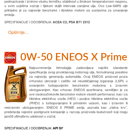
podmazivanje i iznimno visoku termičku stabilnost u širokom temperaturnom rasponu,
u svim uvjetima vožnje i tijekom duljih intervala zamjene ulja. Ovo Low-SAPS ulje
prikladno je za najnovije benzinske i dizelske motore sa sustavima za smanjenje
emisija.
SPECIFIKACIJE I ODOBRENJA:
ACEA C2, PSA B71 2312
Opširnije...
0W-50 ENEOS X Prime
Najsuvremenija tehnologija zadovoljava najviše standarde
specifikacija ovog prvoklasnog motornog ulja, formuliranog posebno
za najnoviju generaciju automobila. Ovaj ENEOS proizvod pruža
vrhunsko ubrzanje i zaštitu od neuobičajenog izgaranja (LSPI) u
smanjenim turbopunjenim benzinskim motorima s izravnim
ubrizgavanjem. Kao vrhunac ENEOS asortimana, osmišljen je za
sve visokoučinkovite benzinske motore visokih performansi, kao i za
hibridna električna vozila (HEV) i punjiva hibridna električna vozila
(PHEV) s turbopunjenjem ili prirodnim usisom, kao i izravnim ili
neizravnim ubrizgavanjem. ENEOS X PRIME serija, poznata kao „zlatna krv”,
predstavlja najveće postignuće kompanije u razvoju proizvoda budućnosti koji mogu
jamčiti ultimativnu udobnost u vožnji.
SPECIFIKACIJE I ODOBRENJA:
API S
P