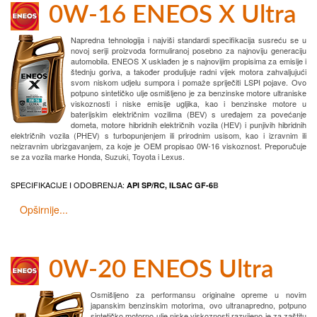
0W-16 ENEOS X Ultra
Napredna tehnologija i najviši standardi specifikacija susreću se u
novoj seriji proizvoda formuliranoj posebno za najnoviju generaciju
automobila. ENEOS X usklađen je s najnovijim propisima za emisije i
štednju goriva, a također produljuje radni vijek motora zahvaljujući
svom niskom udjelu sumpora i pomaže spriječiti LSPI pojave. Ovo
potpuno sintetičko ulje osmišljeno je za benzinske motore ultraniske
viskoznosti i niske emisije ugljika, kao i benzinske motore u
baterijskim električnim vozilima (BEV) s uređajem za povećanje
dometa, motore hibridnih električnih vozila (HEV) i punjivih hibridnih
električnih vozila (PHEV) s turbopunjenjem ili prirodnim usisom, kao i izravnim ili
neizravnim ubrizgavanjem, za koje je OEM propisao 0W-16 viskoznost. Preporučuje
se za vozila marke Honda, Suzuki, Toyota i Lexus.
SPECIFIKACIJE I ODOBRENJA:
API SP/RC, ILSAC GF-6
B
Opširnije...
0W-20 ENEOS Ultra
Osmišljeno za performansu originalne opreme u novim
japanskim benzinskim motorima, ovo ultranapredno, potpuno
sintetičko motorno ulje niske viskoznosti razvijeno je za zaštitu