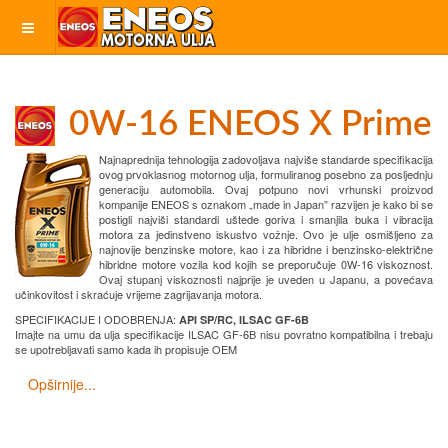
0W-16 ENEOS X Prime
Najnaprednija tehnologija zadovoljava najviše standarde specifikacija
ovog prvoklasnog motornog ulja, formuliranog posebno za posljednju
generaciju automobila. Ovaj potpuno novi vrhunski proizvod
kompanije ENEOS s oznakom „made in Japan” razvijen je kako bi se
postigli najviši standardi uštede goriva i smanjila buka i vibracija
motora za jedinstveno iskustvo vožnje. Ovo je ulje osmišljeno za
najnovije benzinske motore, kao i za hibridne i benzinsko-električne
hibridne motore vozila kod kojih se preporučuje 0W-16 viskoznost.
Ovaj stupanj viskoznosti najprije je uveden u Japanu, a povećava
učinkovitost i skraćuje vrijeme zagrijavanja motora.
SPECIFIKACIJE I ODOBRENJA:
API SP/RC, ILSAC GF-6B
Imajte na umu da ulja specifikacije ILSAC GF-6B nisu povratno kompatibilna i trebaju
se upotrebljavati samo kada ih propisuje OEM
Opširnije...