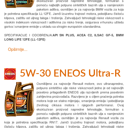
ekskluzivan proizvod napredne tehnologije, formuliran s
pomoću najboljih potpuno sintetičkih baznih ulja s namjenskim
paketom aditiva, osmišljen je za najnovija BMW vozila za koja
je potrebna specifikacija LL-12FE. Jamči izuzetnu trajnost motora, poboljšanu čistoću
klipova, zaštitu od uljnog taloga i trošenja. Zahvaljujući tehnologiji niske viskoznosti s
visokim indeksom viskoznosti i aditivima za nisko trenje, osigurava vrhunsku uštedu
goriva i smanjene emisije u skladu sa strogim europskim standardima.
SPECIFIKACIJE I ODOBRENJA:
API SN PLUS, ACEA C2, ILSAC GF-5, BMW
LONG LIFE 12FE (LL-12FE)
Opširnije...
5W-30 ENEOS Ultra-R
Osmišljeno za najnovije Renault motore, ovo ultranapredno,
potpuno sintetičko ulje niske viskoznosti jedno je od najnovijih
posebno prilagođenih ENEOS ulja razvijenih prema posebnim
zahtjevima proizvođača. Razvijeno je s ciljem praćenja potreba
motora koje se stalno mijenjaju, smanjenja emisija i poboljšanja
životnog ciklusa motora i njegovih performansi. Ovaj
ekskluzivan proizvod napredne tehnologije, formuliran s
pomoću najboljih potpuno sintetičkih baznih ulja s namjenskim
paketom aditiva, osmišljen je za najnovija Renault vozila za
koja je potrebna specifikacija RN17. Jamči izuzetnu trajnost motora, poboljšanu
čistoću klipova, zaštitu od uljnog taloga i trošenja. Zahvaljujući tehnologiji niske