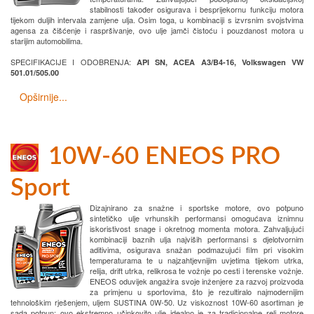
stabilnosti također osigurava i besprijekornu funkciju motora
tijekom duljih intervala zamjene ulja. Osim toga, u kombinaciji s izvrsnim svojstvima
agensa za čišćenje i raspršivanje, ovo ulje jamči čistoću i pouzdanost motora u
starijim automobilima.
SPECIFIKACIJE I ODOBRENJA:
API SN, ACEA A3/B4-16, Volkswagen VW
501.01/505.00
Opširnije...
10W-60 ENEOS PRO
Sport
Dizajnirano za snažne i sportske motore, ovo potpuno
sintetičko ulje vrhunskih performansi omogućava iznimnu
iskoristivost snage i okretnog momenta motora. Zahvaljujući
kombinaciji baznih ulja najviših performansi s djelotvornim
aditivima, osigurava snažan podmazujući film pri visokim
temperaturama te u najzahtjevnijim uvjetima tijekom utrka,
relija, drift utrka, relikrosa te vožnje po cesti i terenske vožnje.
ENEOS oduvijek angažira svoje inženjere za razvoj proizvoda
za primjenu u sportovima, što je rezultiralo najmodernijim
tehnološkim rješenjem, uljem SUSTINA 0W-50. Uz viskoznost 10W-60 asortiman je
sada potpun: ovo ekstremno učinkovito ulje idealno je za tradicionalne reli motore