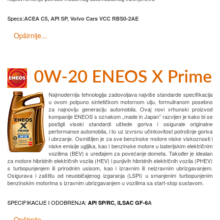
Specs
:
ACEA C5, API SP, Volvo Cars VCC RBS0-2AE
Opširnije...
0W-20 ENEOS X Prime
Najmodernija tehnologija zadovoljava najviše standarde specifikacija
u ovom potpuno sintetičkom motornom ulju, formuliranom posebno
za najnoviju generaciju automobila. Ovaj novi vrhunski proizvod
kompanije ENEOS s oznakom „made in Japan” razvijen je kako bi se
postigli visoki standardi uštede goriva i osigurale originalne
performanse automobila, i to uz izvrsnu učinkovitost potrošnje goriva
i ubrzanje. Osmišljen je za sve benzinske motore niske viskoznosti i
niske emisije ugljika, kao i benzinske motore u baterijskim električnim
vozilima (BEV) s uređajem za povećanje dometa. Također je idealan
za motore hibridnih električnih vozila (HEV) i punjivih hibridnih električnih vozila (PHEV)
s turbopunjenjem ili prirodnim usisom, kao i izravnim ili neizravnim ubrizgavanjem.
Osigurava i zaštitu od neuobičajenog izgaranja (LSPI) u smanjenim turbopunjenim
benzinskim motorima s izravnim ubrizgavanjem u vozilima sa start-stop sustavom.
SPECIFIKACIJE I ODOBRENJA:
API SP/RC, ILSAC GF-6
A
Opširnije...