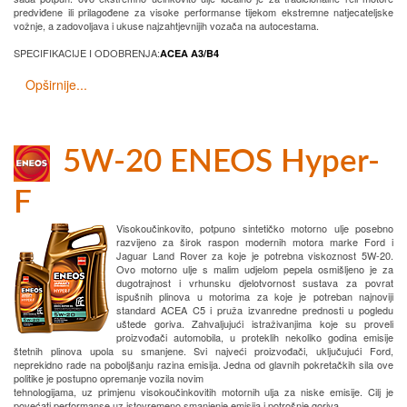
predviđene ili prilagođene za visoke performanse tijekom ekstremne natjecateljske
vožnje, a zadovoljava i ukuse najzahtjevnijih vozača na autocestama.
SPECIFIKACIJE I ODOBRENJA:
ACEA A3/B4
Opširnije...
5W-20 ENEOS Hyper-
F
Visokoučinkovito, potpuno sintetičko motorno ulje posebno
razvijeno za širok raspon modernih motora marke Ford i
Jaguar Land Rover za koje je potrebna viskoznost 5W-20.
Ovo motorno ulje s malim udjelom pepela osmišljeno je za
dugotrajnost i vrhunsku djelotvornost sustava za povrat
ispušnih plinova u motorima za koje je potreban najnoviji
standard ACEA C5 i pruža izvanredne prednosti u pogledu
uštede goriva. Zahvaljujući istraživanjima koje su proveli
proizvođači automobila, u proteklih nekoliko godina emisije
štetnih plinova upola su smanjene. Svi najveći proizvođači, uključujući Ford,
neprekidno rade na poboljšanju razina emisija. Jedna od glavnih pokretačkih sila ove
politike je postupno opremanje vozila novim
tehnologijama, uz primjenu visokoučinkovitih motornih ulja za niske emisije. Cilj je
povećati performanse uz istovremeno smanjenje emisija i potrošnje goriva.