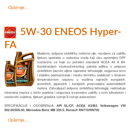
Opširnije...
5W-30 ENEOS Hyper-
FA
Moderno, potpuno sintetičko motorno ulje, razvijeno za zaštitu
tijekom upotrebe u motorima vozila koji nisu opremljeni DPF
sustavima za koje su potrebni standardi ACEA A3 ili B4.
Kombinacijom visokoučinkovitog paketa aditiva s potpuno
sintetičkim baznim uljima napredne tehnologije, osigurava brzo
i stabilno podmazivanje i visoku termičku stabilnost u širokom
temperaturnom rasponu u vozilima najvećih europskih,
američkih, japanskih i korejskih proizvođača automobilskih
motora. Zahvaljujući potpuno sintetičkoj tehnologiji, nadmašuje
mineralna maziva u težim uvjetima i osigurava izvanrednu zaštitu u svim klimatskim i
cestovnim uvjetima, tijekom gradske vožnje ili vožnje autocestom.
SPECIFIKACIJE I ODOBRENJA:
API SL/CF, ACEA A3/B4, Volkswagen VW
502.00/505.00, Mercedes-Benz MB 229.5, Renault RN710/RN700
Opširnije...