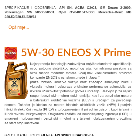
SPECIFIKACIJE I ODOBRENJA:
API SN, ACEA C2/C3, GM Dexos 2-2009,
Volkswagen VW 50500/50501, Opel OV0401547-D30, Mercedes-Benz MB
229.52/229.51/229/31
Opširnije...
5W-30 ENEOS X Prime
Najnaprednija tehnologija zadovoljava najviše standarde specifikacija
ovog potpuno sintetičkog motornog ulja, formuliranog posebno za
širok raspon modernih motora. Ovaj novi visokokvalitetni proizvod
kompanije ENEOS s oznakom „made in Japan”
pruža izvrsno iskustvo vožnje kroz značajno smanjenje buke i
vibracija motora i osigurava originalne performanse automobila, uz
izvrsnu učinkovitost potrošnje goriva i ubrzanje. Razvijen je za najširi
raspon benzinskih motora niskih emisija, kao i za benzinske motore
u baterijskim električnim vozilima (BEV) s uređajem za povećanje
dometa. Također je idealan za motore hibridnih električnih vozila (HEV) i punjivih
hibridnih električnih vozila (PHEV) s turbopunjenjem ili prirodnim usisom, kao i izravnim
ili neizravnim ubrizgavanjem. Osigurava i zaštitu od neuobičajenog izgaranja (LSPI) u
smanjenim turbopunjenim benzinskim motorima s izravnim ubrizgavanjem u vozilima
sa start-stop sustavom.
SPECIFIKACIJE I ODOBRENJA:
API SP/RC, ILSAC GF-6
A