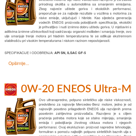
prirodnog okoliša u automobilima sa smanjenim emisijama.
Zbog najveće uštede goriva i ekoloških performansi,
preporučuje se za najbolje rezultate u vozilima s motorima za
niske emisije, uključujući i hibride. Kao sljedeća generacija
vodećih ENEOS proizvoda poboljšanih specifikacija, ekološki
je prihvatljivo i nudi iznimno dobru uštedu goriva. U mješavini s
aditivima iznimne učinkovitosti koji sadržavaju organski molibden i smanjuju trenje, ovo
ulje smanjuje trenje motora pri hladnim temperaturama te se odlikuje ekstremnom
stabilnošću pri visokim temperaturama i niskom razinom nepostojanosti.
SPECIFIKACIJE I ODOBRENJA:
API SN, ILSAC GF-5
Opširnije...
0W-20 ENEOS Ultra-M
Ovo ultranapredno, potpuno sintetičko ulje niske viskoznosti,
predviđeno za najnovije Mercedes-Benz motore, jedno je od
najnovijih posebno prilagođenih ENEOS ulja razvijenih prema
posebnim zahtjevima proizvođača. Razvijeno je s ciljem
praćenja potreba motora koje se stalno mijenjaju, smanjenja
emisija i poboljšanja životnog ciklusa motora i njegovih
performansi. Ovaj ekskluzivan proizvod napredne tehnologije,
formuliran s pomoću najboljih potpuno sintetičkih baznih ulja s