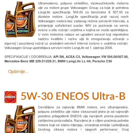
Ultramoderno, potpuno sintetičko, visokoučinkovito motorno
ulje za motore grupe Volkswagen Group za koje je potrebna
LongLife specifikacija 504.00 za benzinske ili 507.00 za
dizelske motore. LongLife specifikacija prati razvoj novih
Volkswagen motora bez zadanog režima servisnih intervala, a
primjenjuje sofisticirani sustav WIV za pozivanje na servis
ovisno o stilu vožnje i uvjetima u kojima se vozilo upotrebljava.
U ovim motorima nalaze se ugrađeni senzori koji neprekidno
nadziru kvalitetu i razinu ulja te omogućavaju uživanje u
sigurnoj i pouzdanoj vožnji uz produljeni servisni interval (ovisno o uvjetima vožnje).
Volkswagen Group upotrebljava servisni režim LongLife od 1. siječnja 2006.
SPECIFIKACIJE I ODOBRENJA:
API SN, ACEA C3, Volkswagen VW 504.00/507.00,
Mercedes-Benz MB 229.51/229.31, BMW LongLife LL-04, Porsche C30
Opširnije...
5W-30 ENEOS Ultra-B
Osmišljeno za najnovije BMW motore, ovo ultranapredno,
potpuno sintetičko ulje niske viskoznosti jedno je od najnovijih
posebno prilagođenih ENEOS ulja razvijenih prema posebnim
zahtjevima proizvođača. Razvijeno je s ciljem praćenja potreba
motora koje se stalno mijenjaju, smanjenja emisija i poboljšanja
životnog ciklusa motora i njegovih performansi. Ovaj