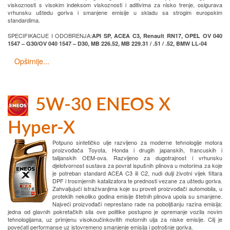
viskoznosti s visokim indeksom viskoznosti i aditivima za nisko trenje, osigurava
vrhunsku uštedu goriva i smanjene emisije u skladu sa strogim europskim
standardima.
SPECIFIKACIJE I ODOBRENJA:
API SP, ACEA C3, Renault RN17, OPEL OV 040
1547 – G30/OV 040 1547 – D30, MB 226.52, MB 229.31 / .51 / .52, BMW LL-04
Opširnije...
5W-30 ENEOS X
Hyper-X
Potpuno sintetičko ulje razvijeno za moderne tehnologije motora
proizvođača Toyota, Honda i drugih japanskih, francuskih i
talijanskih OEM-ova. Razvijeno za dugotrajnost i vrhunsku
djelotvornost sustava za povrat ispušnih plinova u motorima za koje
je potreban standard ACEA C3 ili C2, nudi dulji životni vijek filtara
DPF i trosmjernih katalizatora te prednosti vezane za uštedu goriva.
Zahvaljujući istraživanjima koje su proveli proizvođači automobila, u
proteklih nekoliko godina emisije štetnih plinova upola su smanjene.
Najveći proizvođači neprestano rade na poboljšanju razina emisija:
jedna od glavnih pokretačkih sila ove politike postupno je opremanje vozila novim
tehnologijama, uz primjenu visokoučinkovitih motornih ulja za niske emisije. Cilj je
povećati performanse uz istovremeno smanjenje emisija i potrošnje goriva.