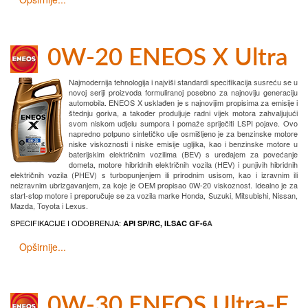
0W-20 ENEOS X Ultra
Najmodernija tehnologija i najviši standardi specifikacija susreću se u
novoj seriji proizvoda formuliranoj posebno za najnoviju generaciju
automobila. ENEOS X usklađen je s najnovijim propisima za emisije i
štednju goriva, a također produljuje radni vijek motora zahvaljujući
svom niskom udjelu sumpora i pomaže spriječiti LSPI pojave. Ovo
napredno potpuno sintetičko ulje osmišljeno je za benzinske motore
niske viskoznosti i niske emisije ugljika, kao i benzinske motore u
baterijskim električnim vozilima (BEV) s uređajem za povećanje
dometa, motore hibridnih električnih vozila (HEV) i punjivih hibridnih
električnih vozila (PHEV) s turbopunjenjem ili prirodnim usisom, kao i izravnim ili
neizravnim ubrizgavanjem, za koje je OEM propisao 0W-20 viskoznost. Idealno je za
start-stop motore i preporučuje se za vozila marke Honda, Suzuki, Mitsubishi, Nissan,
Mazda, Toyota i Lexus.
SPECIFIKACIJE I ODOBRENJA:
API SP/RC, ILSAC GF-6
A
Opširnije...
0W-30 ENEOS Ultra-F