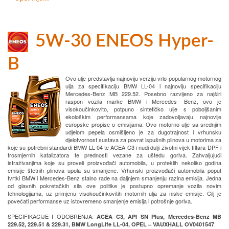
5W-30 ENEOS Hyper-
B
Ovo ulje predstavlja najnoviju verziju vrlo popularnog motornog
ulja za specifikaciju BMW LL-04 i najnoviju specifikaciju
Mercedes-Benz MB 229.52. Posebno razvijeno za najširi
raspon vozila marke BMW i Mercedes- Benz, ovo je
visokoučinkovito, potpuno sintetičko ulje s poboljšanim
ekološkim performansama koje zadovoljavaju najnovije
europske propise o emisijama. Ovo motorno ulje sa srednjim
udjelom pepela osmišljeno je za dugotrajnost i vrhunsku
djelotvornost sustava za povrat ispušnih plinova u motorima za
koje su potrebni standardi BMW LL-04 te ACEA C3 i nudi dulji životni vijek filtara DPF i
trosmjernih katalizatora te prednosti vezane za uštedu goriva. Zahvaljujući
istraživanjima koje su proveli proizvođači automobila, u proteklih nekoliko godina
emisije štetnih plinova upola su smanjene. Vrhunski proizvođači automobila poput
tvrtki BMW i Mercedes-Benz stalno rade na daljnjem smanjenju razina emisija. Jedna
od glavnih pokretačkih sila ove politike je postupno opremanje vozila novim
tehnologijama, uz primjenu visokoučinkovitih motornih ulja za niske emisije. Cilj je
povećati performanse uz istovremeno smanjenje emisija i potrošnje goriva.
SPECIFIKACIJE I ODOBRENJA:
ACEA C3, API SN Plus, Mercedes-Benz MB
229.52, 229.51 & 229.31, BMW LongLife LL-04, OPEL – VAUXHALL OV0401547