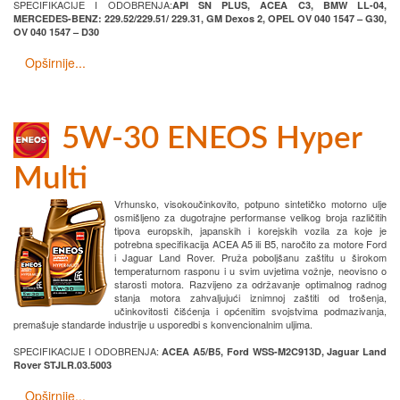
SPECIFIKACIJE I ODOBRENJA:
API SN PLUS, ACEA C3, BMW LL-04,
MERCEDES-BENZ: 229.52/229.51/ 229.31, GM Dexos 2, OPEL OV 040 1547 – G30,
OV 040 1547 – D30
Opširnije...
5W-30 ENEOS Hyper
Multi
Vrhunsko, visokoučinkovito, potpuno sintetičko motorno ulje
osmišljeno za dugotrajne performanse velikog broja različitih
tipova europskih, japanskih i korejskih vozila za koje je
potrebna specifikacija ACEA A5 ili B5, naročito za motore Ford
i Jaguar Land Rover. Pruža poboljšanu zaštitu u širokom
temperaturnom rasponu i u svim uvjetima vožnje, neovisno o
starosti motora. Razvijeno za održavanje optimalnog radnog
stanja motora zahvaljujući iznimnoj zaštiti od trošenja,
učinkovitosti čišćenja i općenitim svojstvima podmazivanja,
premašuje standarde industrije u usporedbi s konvencionalnim uljima.
SPECIFIKACIJE I ODOBRENJA:
ACEA A5/B5, Ford WSS-M2C913D, Jaguar Land
Rover STJLR.03.5003
Opširnije...