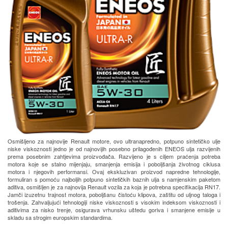
Osmišljeno za najnovije Renault motore, ovo ultranapredno, potpuno sintetičko ulje
niske viskoznosti jedno je od najnovijih posebno prilagođenih ENEOS ulja razvijenih
prema posebnim zahtjevima proizvođača. Razvijeno je s ciljem praćenja potreba
motora koje se stalno mijenjaju, smanjenja emisija i poboljšanja životnog ciklusa
motora i njegovih performansi. Ovaj ekskluzivan proizvod napredne tehnologije,
formuliran s pomoću najboljih potpuno sintetičkih baznih ulja s namjenskim paketom
aditiva, osmišljen je za najnovija Renault vozila za koja je potrebna specifikacija RN17.
Jamči izuzetnu trajnost motora, poboljšanu čistoću klipova, zaštitu od uljnog taloga i
trošenja. Zahvaljujući tehnologiji niske viskoznosti s visokim indeksom viskoznosti i
aditivima za nisko trenje, osigurava vrhunsku uštedu goriva i smanjene emisije u
skladu sa strogim europskim standardima.