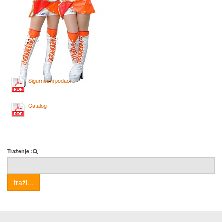
Sigurnosni podaci
Catalog
Traženje :
traži...