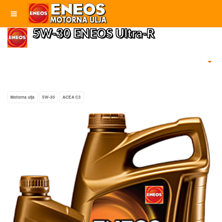
5W-30 ENEOS Ultra-R
Motorna ulja
5W-30
ACEA C3