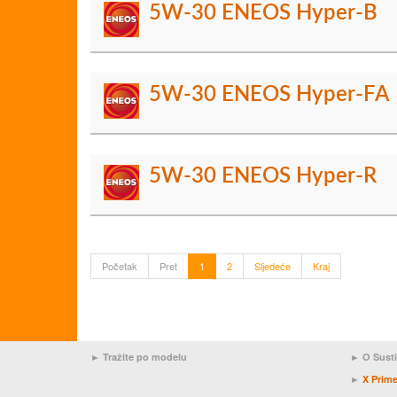
5W-30 ENEOS Hyper-B
5W-30 ENEOS Hyper-FA
5W-30 ENEOS Hyper-R
Početak
Pret
1
2
Sljedeće
Kraj
► Tražite po modelu
►
O Sust
►
X Prim