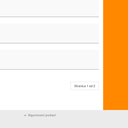
Stranica 1 od 2
►
Sigurnosni podaci