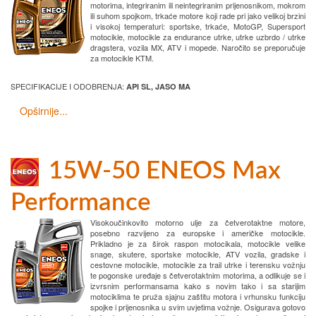
motorima, integriranim ili neintegriranim prijenosnikom, mokrom
ili suhom spojkom, trkaće motore koji rade pri jako velikoj brzini
i visokoj temperaturi: sportske, trkaće, MotoGP, Supersport
motocikle, motocikle za endurance utrke, utrke uzbrdo / utrke
dragstera, vozila MX, ATV i mopede. Naročito se preporučuje
za motocikle KTM.
SPECIFIKACIJE I ODOBRENJA:
API SL, JASO MA
Opširnije...
15W-50 ENEOS Max
Performance
Visokoučinkovito motorno ulje za četverotaktne motore,
posebno razvijeno za europske i američke motocikle.
Prikladno je za širok raspon motocikala, motocikle velike
snage, skutere, sportske motocikle, ATV vozila, gradske i
cestovne motocikle, motocikle za trail utrke i terensku vožnju
te pogonske uređaje s četverotaktnim motorima, a odlikuje se i
izvrsnim performansama kako s novim tako i sa starijim
motociklima te pruža sjajnu zaštitu motora i vrhunsku funkciju
spojke i prijenosnika u svim uvjetima vožnje. Osigurava gotovo