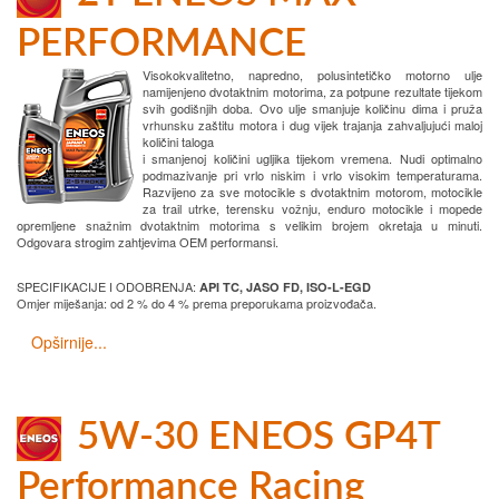
PERFORMANCE
Visokokvalitetno, napredno, polusintetičko motorno ulje
namijenjeno dvotaktnim motorima, za potpune rezultate tijekom
svih godišnjih doba. Ovo ulje smanjuje količinu dima i pruža
vrhunsku zaštitu motora i dug vijek trajanja zahvaljujući maloj
količini taloga
i smanjenoj količini ugljika tijekom vremena. Nudi optimalno
podmazivanje pri vrlo niskim i vrlo visokim temperaturama.
Razvijeno za sve motocikle s dvotaktnim motorom, motocikle
za trail utrke, terensku vožnju, enduro motocikle i mopede
opremljene snažnim dvotaktnim motorima s velikim brojem okretaja u minuti.
Odgovara strogim zahtjevima OEM performansi.
SPECIFIKACIJE I ODOBRENJA:
API TC, JASO FD, ISO-L-EGD
Omjer miješanja: od 2 % do 4 % prema preporukama proizvođača.
Opširnije...
5W-30 ENEOS GP4T
Performance Racing