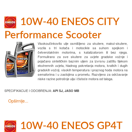
10W-40 ENEOS CITY
Performance Scooter
Visokoučinkovito ulje osmišljeno za skutere, maksi-skutere,
vozila s tri kotača i motocikle sa suhom spojkom i
četverotaktnim motorima, s katalizatorom ili bez njega.
Formulirano za sve skutere za uvjete gradske vožnje i
pojačano sintetičkim baznim uljem za izvrsnu zaštitu tijekom
ekstremnih uvjeta, hladnog pokretanja motora, kratkih i dugih
gradskih vožnji, visokih temperatura i praznog hoda motora na
semaforima i u zastojima u prometu. Razvijeno za održavanje
niske razine potrošnje ulja i čistoće motora od taloga.
SPECIFIKACIJE I ODOBRENJA:
API SJ, JASO MB
Opširnije...
10W-40 ENEOS GP4T