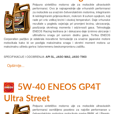
Potpuno sintetičko motorno ulje za motocikle ultravisokih
performansi. Ovo je najnaprednije ulje vrhunskih performansi
za motocikle sa snažnim četverotaktnim motorima, integriranim
ili neintegriranim prijenosnikom, mokrom ili suhom spojkom, koji
rade pri vrlo velikoj brzini i visokoj temperaturi. Daje vrhunske
rezultate u pogledu osjećaja pri promjeni brzina, ubrzavanja,
postizanja okretnog momenta i odzivnosti gasa. Tehnologija
ENEOS Racing testirana je i dokazano daje iznimno ubrzanje i
ultimativnu snagu pri samom dodiru gasa. Tvrtka ENEOS
Corporation pažljivo je odabrala inovativne formulacije za snažne japanske motore
motocikala kako bi se postigla maksimalna snaga i okretni moment motora uz
maksimalnu uštedu goriva i istovremenu beskompromisnu zaštitu.
SPECIFIKACIJE I ODOBRENJA:
API SL, JASO MA2, JASO T903
Opširnije...
5W-40 ENEOS GP4T
Ultra Street
Potpuno sintetičko motorno ulje za motocikle ultravisokih
performansi osmišljeno posebno za najviše performanse u
četverotaktnim motorima motocikala marke BMW, ali i Piaggio,