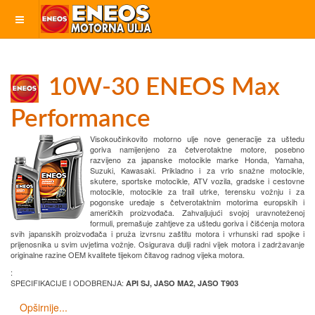
10W-30 ENEOS Max
Performance
Visokoučinkovito motorno ulje nove generacije za uštedu
goriva namijenjeno za četverotaktne motore, posebno
razvijeno za japanske motocikle marke Honda, Yamaha,
Suzuki, Kawasaki. Prikladno i za vrlo snažne motocikle,
skutere, sportske motocikle, ATV vozila, gradske i cestovne
motocikle, motocikle za trail utrke, terensku vožnju i za
pogonske uređaje s četverotaktnim motorima europskih i
američkih proizvođača. Zahvaljujući svojoj uravnoteženoj
formuli, premašuje zahtjeve za uštedu goriva i čišćenja motora
svih japanskih proizvođača i pruža izvrsnu zaštitu motora i vrhunski rad spojke i
prijenosnika u svim uvjetima vožnje. Osigurava dulji radni vijek motora i zadržavanje
originalne razine OEM kvalitete tijekom čitavog radnog vijeka motora.
:
SPECIFIKACIJE I ODOBRENJA:
API SJ, JASO MA2, JASO T903
Opširnije...