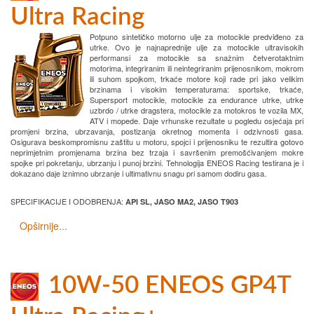
Ultra Racing
Potpuno sintetičko motorno ulje za motocikle predviđeno za
utrke. Ovo je najnaprednije ulje za motocikle ultravisokih
performansi za motocikle sa snažnim četverotaktnim
motorima, integriranim ili neintegriranim prijenosnikom, mokrom
ili suhom spojkom, trkaće motore koji rade pri jako velikim
brzinama i visokim temperaturama: sportske, trkaće,
Supersport motocikle, motocikle za endurance utrke, utrke
uzbrdo / utrke dragstera, motocikle za motokros te vozila MX,
ATV i mopede. Daje vrhunske rezultate u pogledu osjećaja pri
promjeni brzina, ubrzavanja, postizanja okretnog momenta i odzivnosti gasa.
Osigurava beskompromisnu zaštitu u motoru, spojci i prijenosniku te rezultira gotovo
neprimjetnim promjenama brzina bez trzaja i savršenim premošćivanjem mokre
spojke pri pokretanju, ubrzanju i punoj brzini. Tehnologija ENEOS Racing testirana je i
dokazano daje iznimno ubrzanje i ultimativnu snagu pri samom dodiru gasa.
SPECIFIKACIJE I ODOBRENJA:
API SL, JASO MA2, JASO T903
Opširnije...
10W-50 ENEOS GP4T