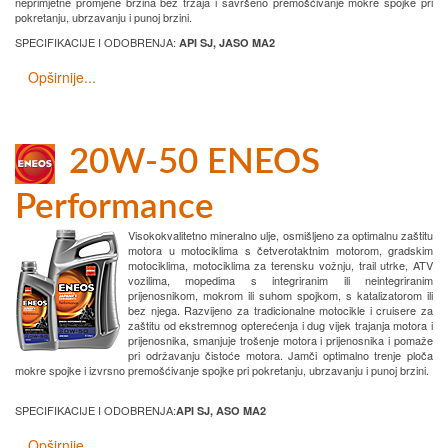
neprimjetne promjene brzina bez trzaja i savršeno premošćivanje mokre spojke pri
pokretanju, ubrzavanju i punoj brzini.
SPECIFIKACIJE I ODOBRENJA:
API SJ, JASO MA2
Opširnije...
20W-50 ENEOS
Performance
Visokokvalitetno mineralno ulje, osmišljeno za optimalnu zaštitu
motora u motociklima s četverotaktnim motorom, gradskim
motociklima, motociklima za terensku vožnju, trail utrke, ATV
vozilima, mopedima s integriranim ili neintegriranim
prijenosnikom, mokrom ili suhom spojkom, s katalizatorom ili
bez njega. Razvijeno za tradicionalne motocikle i cruisere za
zaštitu od ekstremnog opterećenja i dug vijek trajanja motora i
prijenosnika, smanjuje trošenje motora i prijenosnika i pomaže
pri održavanju čistoće motora. Jamči optimalno trenje ploča
mokre spojke i izvrsno premošćivanje spojke pri pokretanju, ubrzavanju i punoj brzini.
SPECIFIKACIJE I ODOBRENJA:
API SJ, ASO MA2
Opširnije...