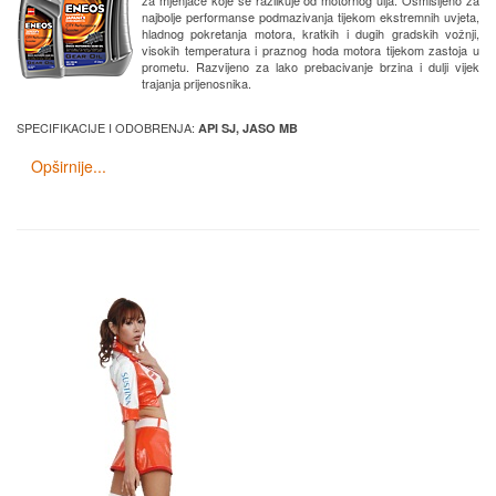
za mjenjače koje se razlikuje od motornog ulja. Osmišljeno za
najbolje performanse podmazivanja tijekom ekstremnih uvjeta,
hladnog pokretanja motora, kratkih i dugih gradskih vožnji,
visokih temperatura i praznog hoda motora tijekom zastoja u
prometu. Razvijeno za lako prebacivanje brzina i dulji vijek
trajanja prijenosnika.
SPECIFIKACIJE I ODOBRENJA:
API SJ, JASO MB
Opširnije...