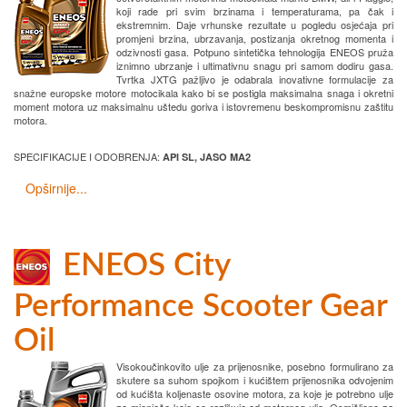
koji rade pri svim brzinama i temperaturama, pa čak i
ekstremnim. Daje vrhunske rezultate u pogledu osjećaja pri
promjeni brzina, ubrzavanja, postizanja okretnog momenta i
odzivnosti gasa. Potpuno sintetička tehnologija ENEOS pruža
iznimno ubrzanje i ultimativnu snagu pri samom dodiru gasa.
Tvrtka JXTG pažljivo je odabrala inovativne formulacije za
snažne europske motore motocikala kako bi se postigla maksimalna snaga i okretni
moment motora uz maksimalnu uštedu goriva i istovremenu beskompromisnu zaštitu
motora.
SPECIFIKACIJE I ODOBRENJA:
API SL, JASO MA2
Opširnije...
ENEOS City
Performance Scooter Gear
Oil
Visokoučinkovito ulje za prijenosnike, posebno formulirano za
skutere sa suhom spojkom i kućištem prijenosnika odvojenim
od kućišta koljenaste osovine motora, za koje je potrebno ulje