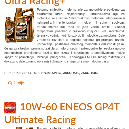
Ultra Racing+
Potpuno sintetičko motorno ulje za motocikle predviđeno za
ekstremne utrke. Najnaprednije, ultraučinkovito ulje za
motocikle sa snažnim četverotaktnim motorima, integriranim ili
neintegriranim prijenosnikom, mokrom ili suhom spojkom,
trkaće motore koji rade pri jako velikoj brzini i visokoj
temperaturi, posebno je razvijeno imajući u vidu izdržljivost,
terensku vožnju, vožnju uzbrdo ili motocikle za motokros. Daje
vrhunske rezultate u pogledu osjećaja pri promjeni brzina,
ubrzavanja, postizanja okretnog momenta i odzivnosti gasa.
Osigurava beskompromisnu zaštitu u motoru, spojci i prijenosniku te rezultira gotovo
neprimjetnim promjenama brzina bez trzaja i savršenim premošćivanjem mokre
spojke pri pokretanju, ubrzanju i punoj brzini. Tehnologija ENEOS Racing testirana je i
dokazano daje iznimno ubrzanje i ultimativnu snagu pri samom dodiru gasa.
SPECIFIKACIJE I ODOBRENJA:
API SJ, JASO MA2, JASO T903
Opširnije...
10W-60 ENEOS GP4T
Ultimate Racing
Potpuno sintetičko motorno ulje za motocikle predviđeno za