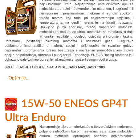
najekstremnije utrke. Najnaprednije ultraučinkovito ulje za
motocikle sa snažnim četverotaktnim motorima, integriranim ili
neintegriranim prijenosnikom, mokrom ili suhom spojkom,
trkaće motore koji rade pri najekstremnijim uvjetima i
temperaturama, na cesti i terenu te na trkaćim stazama.
Razvijeno je za sportske, trkaće, Supersport motocikle,
motocikle za endurance utrke, motocikle za motokros, a daje
vrhunske rezultate u pogledu osjećaja pri promjeni brzina,
ubrzavanju, postizanju okretnog momenta i odzivnosti gasa. Osigurava
beskompromisnu zaštitu u motoru, spojci i prijenosniku te rezultira gotovo
neprimjetnim promjenama brzina bez trzaja i savršenim premošćivanjem mokre
spojke pri pokretanju, ubrzanju i punoj brzini. Tehnologija ENEOS Racing testirana je i
dokazano daje iznimno ubrzanje i ultimativnu snagu pri samom dodiru gasa.
SPECIFIKACIJE I ODOBRENJA:
API SL, JASO MA2, JASO T903
Opširnije...
15W-50 ENEOS GP4T
Ultra Enduro
Najnaprednije ulje za motorkotače s četverotaktnim motorom s
potpuno sintetičkom bazom i esterima, za snažne motocikle i
enduro motocikle opremljene snažnim četverotaktnim