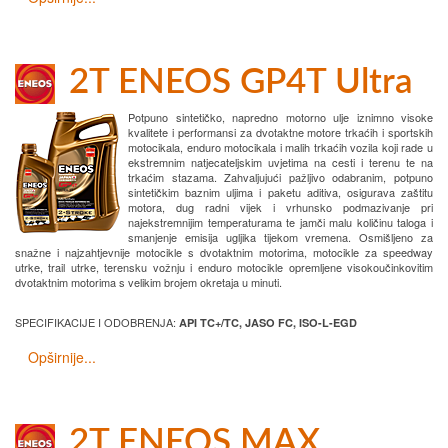
2T ENEOS GP4T Ultra
Potpuno sintetičko, napredno motorno ulje iznimno visoke
kvalitete i performansi za dvotaktne motore trkaćih i sportskih
motocikala, enduro motocikala i malih trkaćih vozila koji rade u
ekstremnim natjecateljskim uvjetima na cesti i terenu te na
trkaćim stazama. Zahvaljujući pažljivo odabranim, potpuno
sintetičkim baznim uljima i paketu aditiva, osigurava zaštitu
motora, dug radni vijek i vrhunsko podmazivanje pri
najekstremnijim temperaturama te jamči malu količinu taloga i
smanjenje emisija ugljika tijekom vremena. Osmišljeno za
snažne i najzahtjevnije motocikle s dvotaktnim motorima, motocikle za speedway
utrke, trail utrke, terensku vožnju i enduro motocikle opremljene visokoučinkovitim
dvotaktnim motorima s velikim brojem okretaja u minuti.
SPECIFIKACIJE I ODOBRENJA:
API TC+/TC, JASO FC, ISO-L-EGD
Opširnije...
2T ENEOS MAX