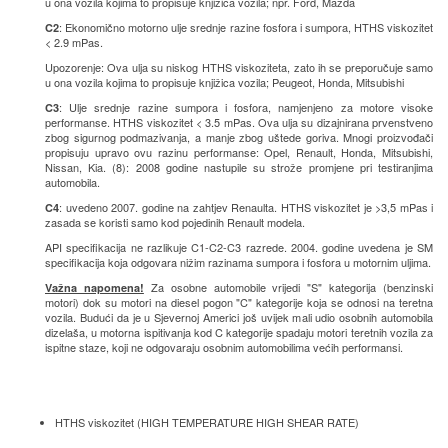
u ona vozila kojima to propisuje knjižica vozila; npr. Ford, Mazda
: Ekonomično motorno ulje srednje razine fosfora i sumpora, HTHS viskozitet
C2
< 2.9 mPas.
Upozorenje: Ova ulja su niskog HTHS viskoziteta, zato ih se preporučuje samo
u ona vozila kojima to propisuje knjižica vozila; Peugeot, Honda, Mitsubishi
: Ulje srednje razine sumpora i fosfora, namjenjeno za motore visoke
C3
performanse. HTHS viskozitet < 3.5 mPas. Ova ulja su dizajnirana prvenstveno
zbog sigurnog podmazivanja, a manje zbog uštede goriva. Mnogi proizvođači
propisuju upravo ovu razinu performanse: Opel, Renault, Honda, Mitsubishi,
Nissan, Kia. (8): 2008 godine nastupile su strože promjene pri testiranjima
automobila.
: uvedeno 2007. godine na zahtjev Renaulta. HTHS viskozitet je >3,5 mPas i
C4
zasada se koristi samo kod pojedinih Renault modela.
API specifikacija ne razlikuje C1-C2-C3 razrede. 2004. godine uvedena je SM
specifikacija koja odgovara nižim razinama sumpora i fosfora u motornim uljima.
Za osobne automobile vrijedi "S" kategorija (benzinski
Važna napomena!
motori) dok su motori na diesel pogon "C" kategorije koja se odnosi na teretna
vozila. Budući da je u Sjevernoj Americi još uvijek mali udio osobnih automobila
dizelaša, u motorna ispitivanja kod C kategorije spadaju motori teretnih vozila za
ispitne staze, koji ne odgovaraju osobnim automobilima većih performansi.
HTHS viskozitet (HIGH TEMPERATURE HIGH SHEAR RATE)