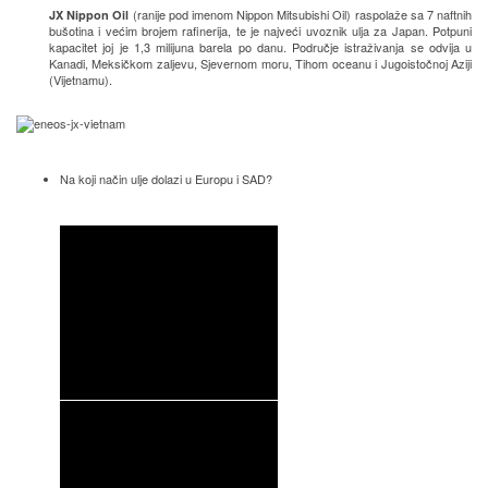
(ranije pod imenom Nippon Mitsubishi Oil) raspolaže sa 7 naftnih
JX Nippon Oil
bušotina i većim brojem rafinerija, te je najveći uvoznik ulja za Japan. Potpuni
kapacitet joj je 1,3 milijuna barela po danu. Područje istraživanja se odvija u
Kanadi, Meksičkom zaljevu, Sjevernom moru, Tihom oceanu i Jugoistočnoj Aziji
(Vijetnamu).
Na koji način ulje dolazi u Europu i SAD?