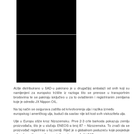
AUlje distribuirano u SAD-u pakirano je u drugačijoj ambalaži od onih koji su
namijenjeni za europsko tržište iz razloga što se prenose u transportnim
brodovima te se pakiraju isključivo u za to ovlaštenim i registriranim zemljama
koje je odredio JX Nippon OIL.
Na taj način se osigurava zaštita od krivotvorenja ulja i razlika između
europskog i američkog ulja, budući da sastav nije isti kod svih viskoziteta ulja.
Ulje u Europu stiže kroz Nizozemsku. Prve 2-3 crte barkoda pokazuju zemlju
proizvođača, što je u slučaju ENEOS-a broj 87 – Nizozemska. To znači da se
proizvođač registrirao u toj zemlji. Riječ je o globalnom poduzeću koje posjeduje