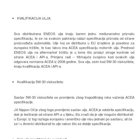
KVALIFIKACIJA ULJA:
Sva distribuirana ENEOS ulja imaju barem jednu međunarodno priznatu
specifikaciju, te se na svakom pakiranju nalazi specifikacija priznata od strane
proizvođača automobila. Ulje koj se distribuira u EU izrađeno je posebno za
europsko tržište, te kao takvo ima ACEA specifikaciju motornih ulja. Prednost
ENEOS ulja na aftermarket tržištu je u tome što prolazi stroge kontrole od
strane ACEA i API-a. Primjera radi – filtrirajuće svojstvo kod ovakvih ulja
odgovara normama ACEA iz 2008 godine. Sva ulja, osim kod 5W-30 viskoziteta,
imaju kvalifikaciju ACEA i API-a.
Kvalifikacija 5W-30 viskoziteta:
Sastav 5W-30 viskoziteta se promijenio zbog trogodišnjeg roka važenja ACEA
specifikacije.
JX Nippon Oil je zbog toga promijenio sastav ulja. ACEA je odobrila specifikaciju,
dok je testiranje od strane API-a u tijeku, što znači da je ulje moguće distribuirati
u Europi. Iz tog razloga europsko i američko ulje nisu jednaki po sastavu, ali će
se i u Americi distribuirati to ulje nakon što se dobije specifikacija.