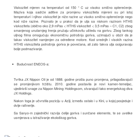
Viskozitet mjeren na temperaturi od 150 ° C uz visoko smično opterećenje.
Maziva koja sadrže aditive za promjenu viskoziteta mjereni su pri istoj
temperaturi i njihov viskozitet je niže razine uz visoko smično opterećenje nego
kod niže razine. Poznato je u praksi da je ulja sa niskom razinom HTHS
viskoziteta (obično oko 2,9 mPas < HTHS viskozitet < 3,5 mPas – C1, C2) zbog
smanjenog unutarnjeg trenja pružaju učinkovitu uštedu na gorivu. Zbog tankog
uljnog filma omogućuju ekonomičnu potrošnju goriva, uzimajući u obzir da je
takav viskozitet namjenjen za određene motore. Kod srednjih i visokih razina
HTHS viskoziteta potrošnja goriva je povećana, ali zato takva ulja osiguravaju
bolje podmazivanje.
Budućnost ENEOS-a:
Tvrtka JX Nippon Oil je od 1888. godine prošla puno promjena, prilagođavajući
se promjenjivom tržištu. 2010. godine postavila je novi kamen-temeljac,
ujedinivši snage za Nippon Mining Holdingsom, stvarajući tako energetskog diva
JX Holdings.
Nakon toga je učvrstila poziciju u Aziji, između ostalo i u Kini, u kojoj posjeduje i
dvije rafinerije.
Sa Sanyo-m zajednički razvija ćelije goriva i sunčane elemente, te se uvelike
usmjerava u istraživanje ekološkog goriva.