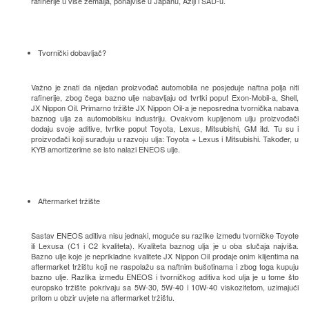
rafinerije u više zemalja, ponajviše u Japanu, Aziji i SAD-u.
Tvornički dobavljač?
Važno je znati da nijedan proizvođač automobila ne posjeduje naftna polja niti
rafinerije, zbog čega bazno ulje nabavljaju od tvrtki poput Exon-Mobil-a, Shell,
JX Nippon Oil. Primarno tržište JX Nippon Oil-a je neposredna tvornička nabava
baznog ulja za automobilsku industriju. Ovakvom kupljenom ulju proizvođači
dodaju svoje aditive, tvrtke poput Toyota, Lexus, Mitsubishi, GM itd. Tu su i
proizvođači koji surađuju u razvoju ulja: Toyota + Lexus i Mitsubishi. Također, u
KYB amortizerime se isto nalazi ENEOS ulje.
Aftermarket tržište
Sastav ENEOS aditiva nisu jednaki, moguće su razlike između tvorničke Toyote
ili Lexusa (C1 i C2 kvaliteta). Kvaliteta baznog ulja je u oba slučaja najviša.
Bazno ulje koje je neprikladne kvalitete JX Nippon Oil prodaje onim klijentima na
aftermarket tržištu koji ne raspolažu sa naftnim bušotinama i zbog toga kupuju
bazno ulje. Razlika između ENEOS i tvorničkog aditiva kod ulja je u tome što
europsko tržište pokrivaju sa 5W-30, 5W-40 i 10W-40 viskozitetom, uzimajući
pritom u obzir uvjete na aftermarket tržištu.