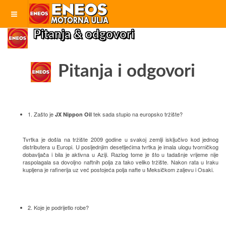
Pitanja & odgovori
Pitanja i odgovori
1. Zašto je
tek sada stupio na europsko tržište?
JX Nippon Oil
Tvrtka je došla na tržište 2009 godine u svakoj zemlji isključivo kod jednog
distributera u Europi. U posljednjim desetljećima tvrtka je imala ulogu tvorničkog
dobavljača i bila je aktivna u Aziji. Razlog tome je što u tadašnje vrijeme nije
raspolagala sa dovoljno naftnih polja za tako veliko tržište. Nakon rata u Iraku
kupljena je rafinerija uz već postojeća polja nafte u Meksičkom zaljevu i Osaki.
2. Koje je podrijetlo robe?