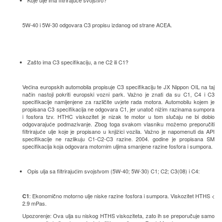
Koje ulje ima filtrirajuće svojstvo?
5W-40 i 5W-30 odgovara C3 propisu izdanog od strane ACEA.
Zašto ima C3 specifikaciju, a ne C2 ili C1?
Većina europskih automobila propisuje C3 specifikaciju te JX Nippon OIL na taj
način nastoji pokriti europski vozni park. Važno je znati da su C1, C4 i C3
specifikacije namijenjene za različite uvjete rada motora. Automobilu kojem je
propisana C3 specifikacija ne odgovara C1, jer unatoč nižim razinama sumpora
i fosfora tzv. HTHC viskozitet je nizak te motor u tom slučaju ne bi dobio
odgovarajuće podmazivanje. Zbog toga svakom vlasniku možemo preporučiti
filtrirajuće ulje koje je propisano u knjižici vozila. Važno je napomenuti da API
specifikacije ne razlikuju C1-C2-C3 razine. 2004. godine je propisana SM
specifikacija koja odgovara motornim uljima smanjene razine fosfora i sumpora.
Opis ulja sa filtrirajućim svojstvom (5W-40; 5W-30) C1; C2; C3(08) i C4:
: Ekonomično motorno ulje niske razine fosfora i sumpora. Viskozitet HTHS <
C1
2.9 mPas.
Upozorenje: Ova ulja su niskog HTHS viskoziteta, zato ih se preporučuje samo