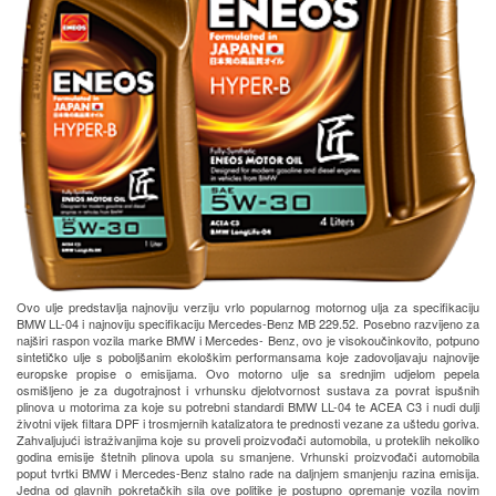
Ovo ulje predstavlja najnoviju verziju vrlo popularnog motornog ulja za specifikaciju
BMW LL-04 i najnoviju specifikaciju Mercedes-Benz MB 229.52. Posebno razvijeno za
najširi raspon vozila marke BMW i Mercedes- Benz, ovo je visokoučinkovito, potpuno
sintetičko ulje s poboljšanim ekološkim performansama koje zadovoljavaju najnovije
europske propise o emisijama. Ovo motorno ulje sa srednjim udjelom pepela
osmišljeno je za dugotrajnost i vrhunsku djelotvornost sustava za povrat ispušnih
plinova u motorima za koje su potrebni standardi BMW LL-04 te ACEA C3 i nudi dulji
životni vijek filtara DPF i trosmjernih katalizatora te prednosti vezane za uštedu goriva.
Zahvaljujući istraživanjima koje su proveli proizvođači automobila, u proteklih nekoliko
godina emisije štetnih plinova upola su smanjene. Vrhunski proizvođači automobila
poput tvrtki BMW i Mercedes-Benz stalno rade na daljnjem smanjenju razina emisija.
Jedna od glavnih pokretačkih sila ove politike je postupno opremanje vozila novim