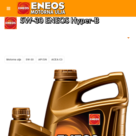
5W-30 ENEOS Hyper-B
Motorna ulja
5W-30
API SN
ACEA C3