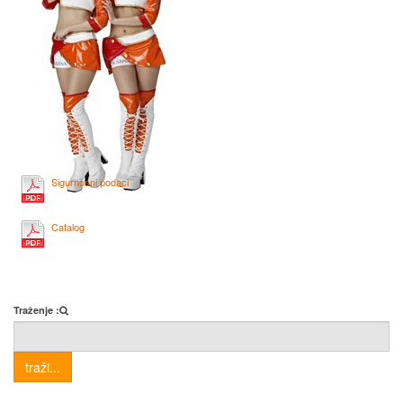
Sigurnosni podaci
Catalog
Traženje :
traži...