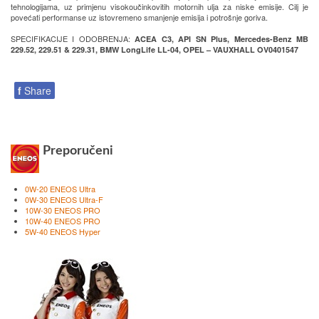
tehnologijama, uz primjenu visokoučinkovitih motornih ulja za niske emisije. Cilj je
povećati performanse uz istovremeno smanjenje emisija i potrošnje goriva.
SPECIFIKACIJE I ODOBRENJA:
ACEA C3, API SN Plus, Mercedes-Benz MB
229.52, 229.51 & 229.31, BMW LongLife LL-04, OPEL – VAUXHALL OV0401547
f
Share
Preporučeni
0W-20 ENEOS Ultra
0W-30 ENEOS Ultra-F
10W-30 ENEOS PRO
10W-40 ENEOS PRO
5W-40 ENEOS Hyper