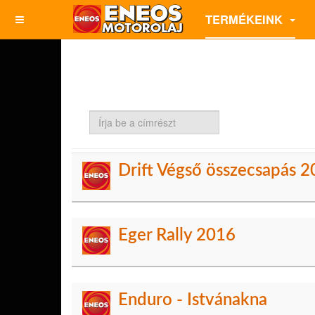
TERMÉKEINK
Írja
be
a
címrészt
Drift Végső összecsapás 
Eger Rally 2016
Enduro - Istvánakna