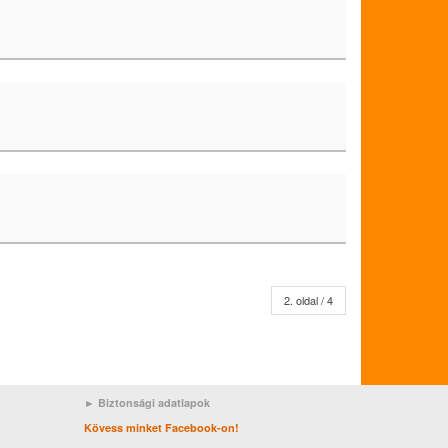
2. oldal / 4
► Biztonsági adatlapok
Kövess minket Facebook-on!