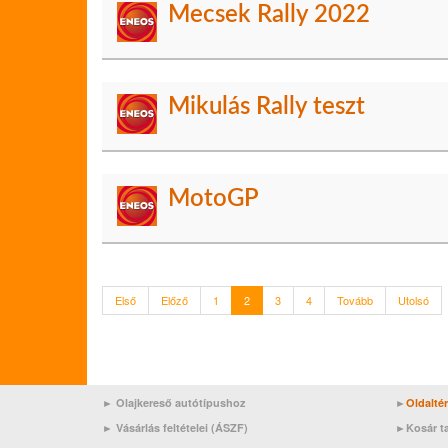
Mecsek Rally 2022
Mikulás Rally teszt
MotoGP
Első
Előző
1
2
3
4
Tovább
Utolsó
► Olajkereső autótípushoz
►
Oldalté
►
Vásárlás feltételei (ÁSZF)
►
Kosár t