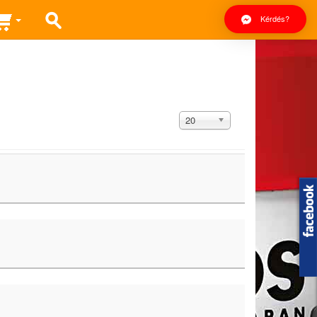
Kérdés?
Tételek
20
#