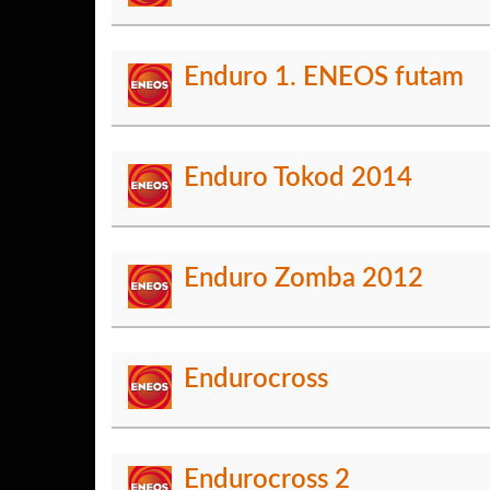
Enduro 1. ENEOS futam
Enduro Tokod 2014
Enduro Zomba 2012
Endurocross
Endurocross 2