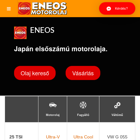
Kérdés?
ENEOS
Japán elsőszámú motorolaja.
Olaj kereső
Vásárlás
Motorolaj
Fagyálló
Váltómű
25 TSI
Ultra-V
Ultra Cool
VW G 055