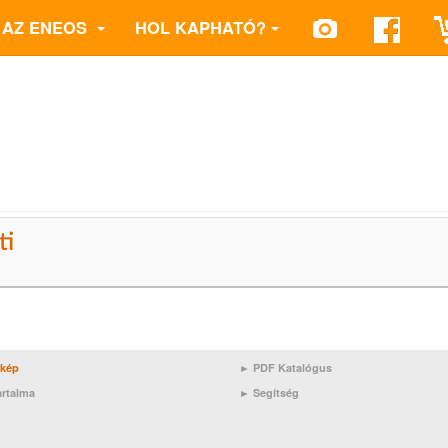
AZ ENEOS
HOL KAPHATÓ?
ti
rkép
► PDF Katalógus
artalma
►
Segítség