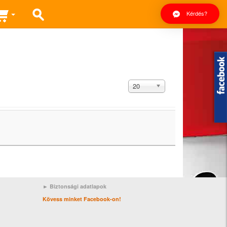
Kérdés?
Tételek
20
#
► Biztonsági adatlapok
Kövess minket Facebook-on!