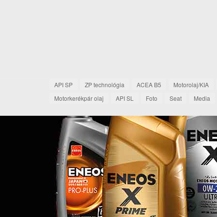
API SP
ZP technológia
ACEA B5
Motorolaj/KIA
Motorkerékpár olaj
API SL
Foto
Seat
Media