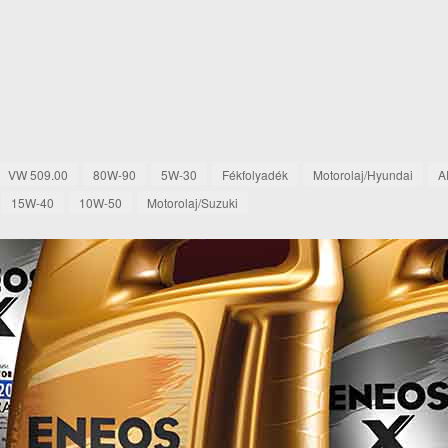
VW 509.00
80W-90
5W-30
Fékfolyadék
Motorolaj/Hyundai
A
15W-40
10W-50
Motorolaj/Suzuki