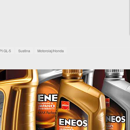
PI GL-5
Sustina
Motorolaj/Honda