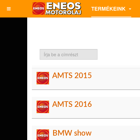
TERMÉKEINK
Írja
be
a
címrészt
AMTS 2015
AMTS 2016
BMW show