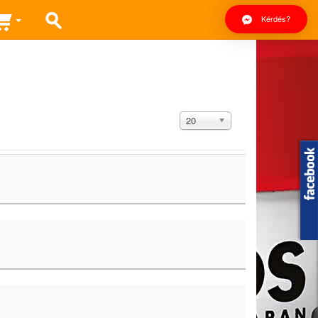
Kérdés?
Tételek
20
#