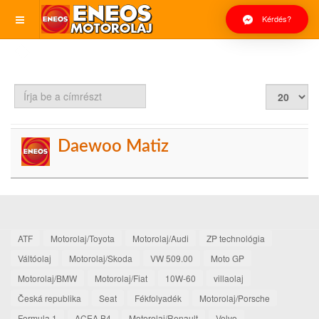
Kérdés?
Írja
Tételek
be
#
a
címrészt
Daewoo Matiz
ATF
Motorolaj/Toyota
Motorolaj/Audi
ZP technológia
Váltóolaj
Motorolaj/Skoda
VW 509.00
Moto GP
Motorolaj/BMW
Motorolaj/Fiat
10W-60
villaolaj
Česká republika
Seat
Fékfolyadék
Motorolaj/Porsche
Formula 1
ACEA B4
Motorolaj/Renault
Volvo