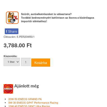
Szűrőt, autóalkatrészeket is választana?
További kedvezményért kattintson az ikonra a kizárólagos
importőr eléréséhez!
f
Share
Cikkszám:
E.PER20W50/1
3,788.00 Ft
Kiszerelés:
Ajánlott még
20W-50 ENEOS GRAND-FA
5W-30 ENEOS GP4T Performance Racing
10W-40 ENEOS GP4T Ultra Racing