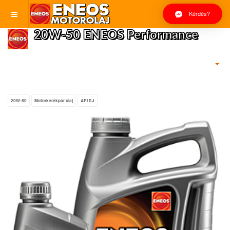
Kérdés?
20W-50 ENEOS Performance
20W-50
Motorkerékpár olaj
API SJ