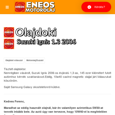
Kérdés?
Olajdoki
Suzuki Ignis 1.3 2006
Olajdoki válaszol
Motorolaj/Suzuki
Tisztelt olajdoktor.
Nemrégiben vásárolt, Suzuki Ignis 2006-os évjáratú 1,3-as, 145 ezer kilómétert futott
autómhoz kérnèk szaktanácsot.Eddig, 10w40 castrol magnetic olajjal járt.Válaszukat
köszönöm.
Saját Samsung Galaxy okostelefonról küldve.
Kedves Ferenc,
Maradhat az eddig használt olajnál, bár én valamilyen szintetikus 5W30-at
tennék inkább bele. Az autó úgy van tervezve, hogy 10W40-el is megfelelően