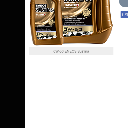
f
S
0W-50 ENEOS Sustina