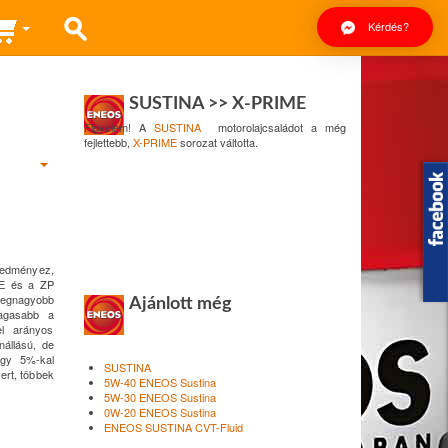
Kérdés?
SUSTINA >> X-PRIME
Figyelem! A
SUSTINA
motorolajcsaládot a még
fejlettebb,
X-PRIME
sorozat váltotta.
eredményez,
SE és a ZP
legnagyobb
Ajánlott még
magasabb a
el arányos
nállású, de
egy 5%-kal
SUSTINA
ert, többek
5W-40 ENEOS Sustina
5W-30 ENEOS Sustina
0W-20 ENEOS Sustina
ENEOS SUSTINA CVT-Fluid