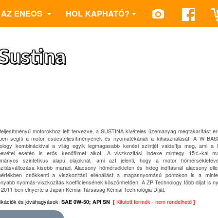
AZ ENEOS
HOL KAPHATÓ?
Sustina
teljesítményű motorokhoz lett tervezve, a SUSTINA kivételes üzemanyag megtakarítást 
ben segíti a motor csúcsteljesítményének és nyomatékának a kihasználását. A W BA
ology kombinációval a világ egyik legmagasabb kenési szintjét valósítja meg, ami a 
bevétel esetén is erős kenőfilmet alkot. A viszkozitási indexe mintegy 15%-kal 
mányos szintetikus alapú olajoknál, ami azt jelenti, hogy a motor hőmérsékletév
ozitásváltozása kisebb marad. Alacsony hőmérsékleten és hideg indításnál alacsony elle
értékben csökkenti a viszkozitási ellenállást a magasnyomású pontokon is a mint
nyabb nyomás-viszkozitás koefficiensének köszönhetően. A ZP Technology több díjat is ny
 2011-ben elnyerte a Japán Kémiai Társaság Kémiai Technológia Díját.
fikációk és jóváhagyások:
Kifutott termék - nem rendelhető
SAE 0W-50; API SN
[
]