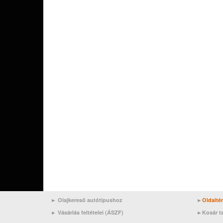
► Olajkereső autótípushoz
►
Oldalté
►
Vásárlás feltételei (ÁSZF)
►
Kosár t