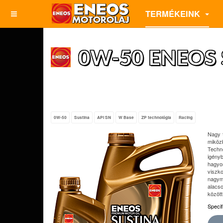
TERMÉKEINK
0W-50 ENEOS 
0W-50
Sustina
API SN
W Base
ZP technológia
Racing
Nagy 
miköz
Techn
igény
hagyo
viszk
nagym
alacso
között
Speci