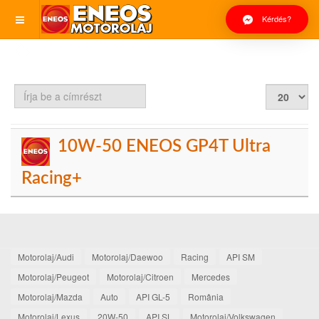
Kérdés?
Írja
Tételek
be
#
a
címrészt
10W-50 ENEOS GP4T Ultra
Racing+
Motorolaj/Audi
Motorolaj/Daewoo
Racing
API SM
Motorolaj/Peugeot
Motorolaj/Citroen
Mercedes
Motorolaj/Mazda
Auto
API GL-5
România
Motorolaj/Lexus
20W-50
API SL
Motorolaj/Volkswagen