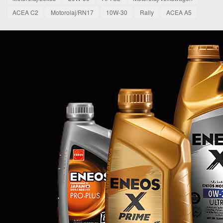
ACEA C2
Motorolaj/RN17
10W-30
Rally
ACEA A5