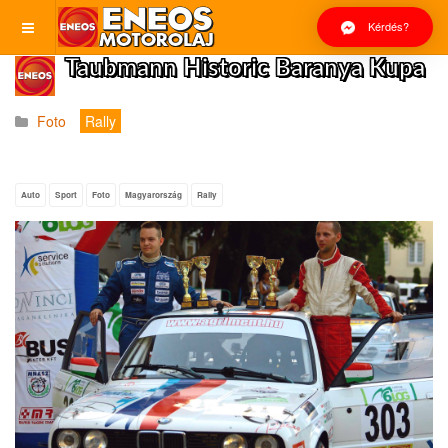
Kérdés?
Taubmann Historic Baranya Kupa
Foto
Rally
Auto
Sport
Foto
Magyarország
Rally