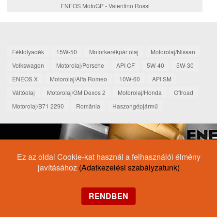
ENEOS MotoGP - Valentino Rossi
Fékfolyadék
15W-50
Motorkerékpár olaj
Motorolaj/Nissan
Volkswagen
Motorolaj/Porsche
API CF
5W-40
5W-30
ENEOS X
Motorolaj/Alfa Romeo
10W-60
API SM
Váltóolaj
Motorolaj/GM Dexos 2
Motorolaj/Honda
Offroad
Motorolaj/B71 2290
România
Haszongépjármű
Ez az oldal Cookie-kat használ a felhasználói élmény
javításához
(Adatkezelési szabályzatunk)
RENDBEN