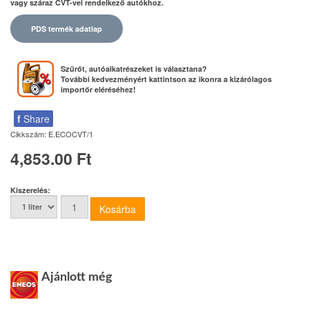
vagy száraz CVT-vel rendelkező autókhoz.
PDS termék adatlap
Szűrőt, autóalkatrészeket is választana?
További kedvezményért kattintson az ikonra a kizárólagos
importőr eléréséhez!
f
Share
Cikkszám:
E.ECOCVT/1
4,853.00 Ft
Kiszerelés:
Ajánlott még