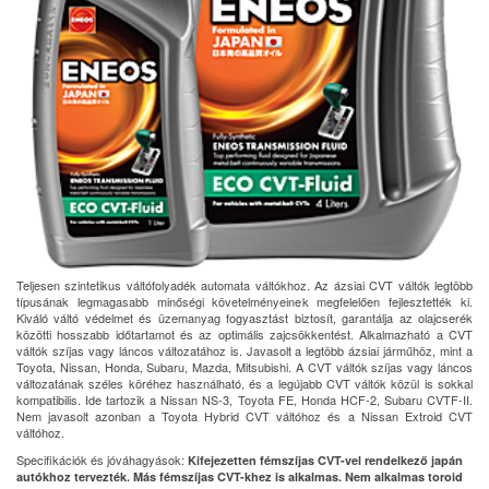
Teljesen szintetikus váltófolyadék automata váltókhoz. Az ázsiai CVT váltók legtöbb
típusának legmagasabb minőségi követelményeinek megfelelően fejlesztették ki.
Kiváló váltó védelmet és üzemanyag fogyasztást biztosít, garantálja az olajcserék
közötti hosszabb időtartamot és az optimális zajcsökkentést. Alkalmazható a CVT
váltók szíjas vagy láncos változatához is. Javasolt a legtöbb ázsiai járműhöz, mint a
Toyota, Nissan, Honda, Subaru, Mazda, Mitsubishi. A CVT váltók szíjas vagy láncos
változatának széles köréhez használható, és a legújabb CVT váltók közül is sokkal
kompatibilis. Ide tartozik a Nissan NS-3, Toyota FE, Honda HCF-2, Subaru CVTF-II.
Nem javasolt azonban a Toyota Hybrid CVT váltóhoz és a Nissan Extroid CVT
váltóhoz.
Specifikációk és jóváhagyások:
Kifejezetten fémszíjas CVT-vel rendelkező japán
autókhoz tervezték. Más fémszíjas CVT-khez is alkalmas. Nem alkalmas toroid