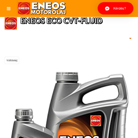
Kérdés?
ENEOS ECO CVT-FLUID
Váltóolaj