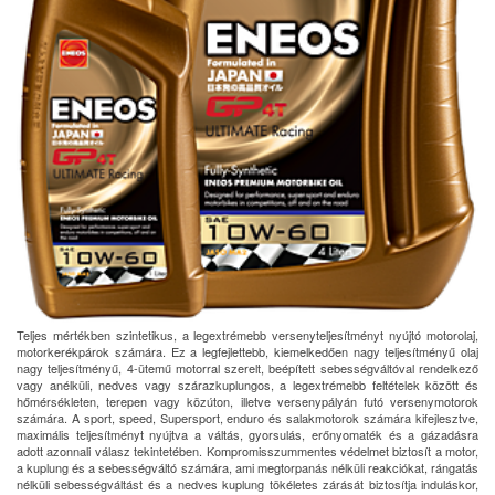
Teljes mértékben szintetikus, a legextrémebb versenyteljesítményt nyújtó motorolaj,
motorkerékpárok számára. Ez a legfejlettebb, kiemelkedően nagy teljesítményű olaj
nagy teljesítményű, 4-ütemű motorral szerelt, beépített sebességváltóval rendelkező
vagy anélküli, nedves vagy szárazkuplungos, a legextrémebb feltételek között és
hőmérsékleten, terepen vagy közúton, illetve versenypályán futó versenymotorok
számára. A sport, speed, Supersport, enduro és salakmotorok számára kifejlesztve,
maximális teljesítményt nyújtva a váltás, gyorsulás, erőnyomaték és a gázadásra
adott azonnali válasz tekintetében. Kompromisszummentes védelmet biztosít a motor,
a kuplung és a sebességváltó számára, ami megtorpanás nélküli reakciókat, rángatás
nélküli sebességváltást és a nedves kuplung tökéletes zárását biztosítja induláskor,