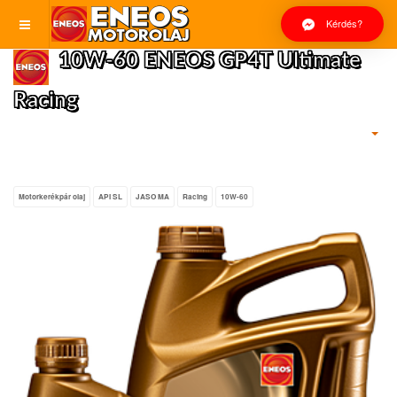
Kérdés?
10W-60 ENEOS GP4T Ultimate
Racing
Motorkerékpár olaj
API SL
JASO MA
Racing
10W-60