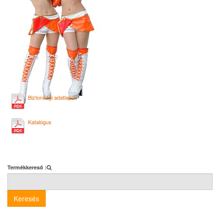
Biztonsági adatlapok
Katalógus
Termékkereső :
Keresés