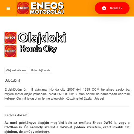
Kérdés?
Olajdoki
Honda City
Olajdoki válaszol
Motorolaj/Honda
Üdvözlöm!
Érdeklődöm ön mit ajánlana! Honda city 2007 évj. 1339 CCM benzines szgk- ba
milyen motor olajat javasolna! Most ENEOS 0w 30 van benne de hamarosan cserélni
kellene! Ön mit javasol mi lenne a legjobb! Köszönettel Eszlári József
Kedves József,
Az autó gépkönyve alapján megfelel bele az említett Eneos 0W30 is, vagy a
0W20-as is. Én személy szerint a 0W20-at jobban szeretem, ezért inkább ezt
ajánlom, de amúgy mindegy.