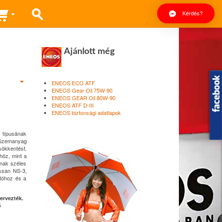
Kérdés?
Ajánlott még
ENEOS ECO ATF
ENEOS Gear Oil 75W-90
ENEOS GEAR Oil 80W-90
ENEOS ATF D-III
ENEOS biztonsági adatlapok
 típusának
s üzemanyag
sökkentést.
höz, mint a
ának széles
issan NS-3,
tóhoz és a
ervezték.
ő