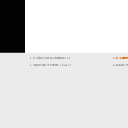
► Olajkereső autótípushoz
►
Oldalté
►
Vásárlás feltételei (ÁSZF)
►
Kosár t