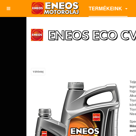
TERMÉKEINK
ENEOS ECO CV
Váltóolaj
Tel
legm
fogy
Alka
Toyo
köré
Toy
Niss
Spec
Más
aut