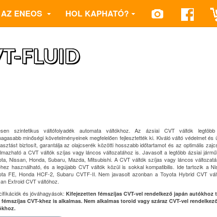
AZ ENEOS
HOL KAPHATÓ?
T-FLUID
jesen szintetikus váltófolyadék automata váltókhoz. Az ázsiai CVT váltók legtöbb
agasabb minőségi követelményeinek megfelelően fejlesztették ki. Kiváló váltó védelmet é
asztást biztosít, garantálja az olajcserék közötti hosszabb időtartamot és az optimális zajc
lmazható a CVT váltók szíjas vagy láncos változatához is. Javasolt a legtöbb ázsiai jármű
ta, Nissan, Honda, Subaru, Mazda, Mitsubishi. A CVT váltók szíjas vagy láncos változat
hez használható, és a legújabb CVT váltók közül is sokkal kompatibilis. Ide tartozik a N
ota FE, Honda HCF-2, Subaru CVTF-II. Nem javasolt azonban a Toyota Hybrid CVT vál
an Extroid CVT váltóhoz.
ifikációk és jóváhagyások:
Kifejezetten fémszíjas CVT-vel rendelkező japán autókhoz t
 fémszíjas CVT-khez is alkalmas. Nem alkalmas toroid vagy száraz CVT-vel rendelkez
ókhoz.