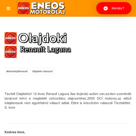
Kérdés?
Olajdoki
Renault Laguna
Motorolaj/Renault
Olajdoki válaszol
Tisztelt Olajdoktor! 12 éves Renault Laguna 3as évjáratú autóm van,ezúton szeretnék
tanácsot kérni a megfelelő vizkozitásu olajcserèhez,2000 DCI motoros,az előző
tulajdonosok nem egyértelmű választ adtak Előre is köszönöm válaszát Tisztelettel:.
S. Imre
Kedves Imre,