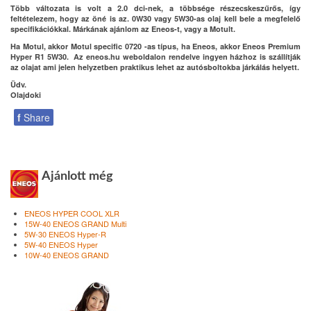
Több változata is volt a 2.0 dci-nek, a többsége részecskeszűrős, így
feltételezem, hogy az öné is az. 0W30 vagy 5W30-as olaj kell bele a megfelelő
specifikációkkal. Márkának ajánlom az Eneos-t, vagy a Motult.
Ha Motul, akkor Motul specific 0720 -as típus, ha Eneos, akkor Eneos Premium
Hyper R1 5W30. Az eneos.hu weboldalon rendelve ingyen házhoz is szállítják
az olajat ami jelen helyzetben praktikus lehet az autósboltokba járkálás helyett.
Üdv.
Olajdoki
f
Share
Ajánlott még
ENEOS HYPER COOL XLR
15W-40 ENEOS GRAND Multi
5W-30 ENEOS Hyper-R
5W-40 ENEOS Hyper
10W-40 ENEOS GRAND