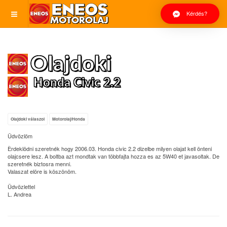
Kérdés?
Olajdoki
Honda Civic 2.2
Olajdoki válaszol
Motorolaj/Honda
Üdvözlöm
Èrdeklödni szeretnék hogy 2006.03. Honda civic 2.2 dizelbe milyen olajat kell önteni
olajcsere lesz. A boltba azt mondtak van többfajta hozza es az 5W40 et javasoltak. De
szeretnék biztosra menni.
Valaszat elöre is köszönöm.
Üdvözlettel
L. Andrea