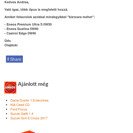
Kedves Andrea,
Való igaz, több típus is megfelelő hozzá.
Amiket felsorolok azokkal mindegyikkel "biztosra mehet":
- Eneos Premium Ultra S 0W30
- Eneos Sustina 5W40
- Castrol Edge 0W40
Üdv.
Olajdoki
f
Share
Ajánlott még
Dacia Duster 1.6 benzines
KIA Ceed CD
Ford Focus
Suzuki Swift 1.4
Suzuki Sx4 S Cross 2017