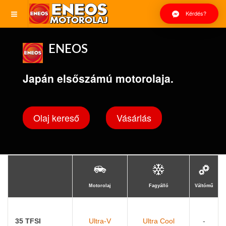
Kérdés?
ENEOS
Japán elsőszámú motorolaja.
Olaj kereső
Vásárlás
Motorolaj
Fagyálló
Váltómű
35 TFSI
Ultra-V
Ultra Cool
-