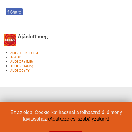
f
Share
Ajánlott még
Audi A4 1.9 PD TDI
Audi A3
AUDI Q7 (4MB)
AUDI Q8 (4MN)
AUDI Q5 (FY)
Hill climb
Motorolaj/Nissan
Motorolaj/Ford
Rallycross
Ez az oldal Cookie-kat használ a felhasználói élmény
Racing
Motorolaj/Daewoo
10W-60
ACEA B5
javításához
(Adatkezelési szabályzatunk)
Motorolaj/Honda
Motorolaj/RN17
Japan
Fékfolyadék
Volvo
10W-30
villaolaj
15W-50
15W-40
Drift